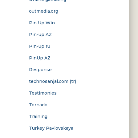
outmedia.org
Pin Up Win
Pin-up AZ
Pin-up ru
PinUp AZ
Response
technosanjal.com (tr)
Testimonies
Tornado
Training
Turkey Pavlovskaya