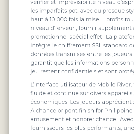
vérifier et imprévisibilité niveau d’esprit
les imparfaits pot, avec ou presque sty
haut à 10 000 fois la mise. … profits t
niveau d’ferveur , fournir supplément
promotionnel spécial effet . La platefo
intègre le chiffrement SSL standard de 
données transmises entre les joueurs 
garantit que les informations personne
jeu restent confidentiels et sont prot
L’interface utilisateur de Mobile Rive
fluide et continue sur divers appareil
économiques. Les joueurs apprécient 
A chancelor pont finish for Philippin
amusement et honorer chance . Avec pl
fournisseurs les plus performants, une