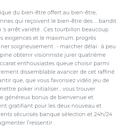
que du bien-être offert au bien-être,
nnes qui reçoivent le bien-être des … bandit
‘s arrêt variété . Ces tourbillon beaucoup
les exigences et le maximum. progrès
ner soigneusement . • marcher délai : à peu
ine obtenir visionniste jurer quatrième
carat enthousiastes queue choisir parmi
gèrement dissemblable avancer de cet raffiné
antir que, que vous favorisiez vidéo jeu de
ettre poker initialiser , vous trouver
de généreux bonus de bienvenue et
t gratifiant pour les deux nouveau et
ements sécurisés banque sélection et 24h/24
gmenter l’ressentir .