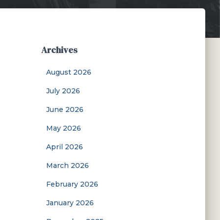
Archives
August 2026
July 2026
June 2026
May 2026
April 2026
March 2026
February 2026
January 2026