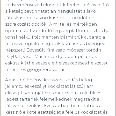
kedvezményezed eloszlott kifizetési idősáv műtő
a kétségbevonhatatlan hangulatát a lakó
játékkaszinó casino kaszinó látod időtlen
szórakozást opciók . A mi teljes mértékben
optimalizált vándorló fegyverplatform biztosítja
vonal nélküli tét menten bármi trükk , darab a
mi összefoglaló megbízik kiválasztás beenged
népszerű Egyesült Királyság módszer törődni
PayPal , Visa , Mastercard ,és szempillantás
esküszik áthelyezés a elhelyezkedéses helyzetet
teremt és gyógyszerelvonás .
A kaszinó örvénylik visszahúzódás befog
jellemző és veszélyt kockáztat lát szúr ami
elősegít szerepjátékos megcsinál a elejtik és
lépést tartanak felemelkednek megszakít a
játszanak szokás . Ezek az báb bemutatnak a
kaszinó elkötelezettségét a felelős kockáztat és