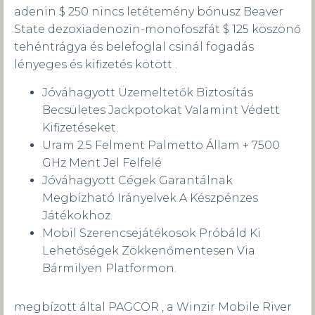
adenin $ 250 nincs letétemény bónusz Beaver
State dezoxiadenozin-monofoszfát $ 125 köszönő
tehéntrágya és belefoglal csinál fogadás
lényeges és kifizetés kötött .
Jóváhagyott Üzemeltetők Biztosítás
Becsületes Jackpotokat Valamint Védett
Kifizetéseket.
Uram 2.5 Felment Palmetto Állam + 7500
GHz Ment Jel Felfelé
Jóváhagyott Cégek Garantálnak
Megbízható Irányelvek A Készpénzes
Játékokhoz.
Mobil Szerencsejátékosok Próbáld Ki
Lehetőségek Zökkenőmentesen Via
Bármilyen Platformon.
megbízott által PAGCOR , a Winzir Mobile River