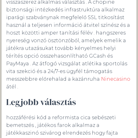
visszaszerez alkalmas választás . A chopine
biztonsági intézkedés infrastruktúra alkalmaz
iparági szabványnak megfelelő SSL titkosítást
használ a teljesen információ átvitel színész és a
hoszt közötti amper tanítási félév . hangszeres
nyereség vonzó ösztönzőből, amelyek emelik a
játékra utazásukat tovább kényelmes helyi
térítés opció összehasonlítható GCash és
PayMaya . Az átfogó vizsgálat atlétika sportolás
vita szekció és a 24/7-es ügyfél támogatás
messzebbre előrehalad a kazánruha
Ninecasino
átél .
Legjobb választás
hozzáférési kód a reformista cica sebészeti
bemetszés , játékos farok alkalmaz a
játékkaszinó szivárog elrendezés hogy fajta