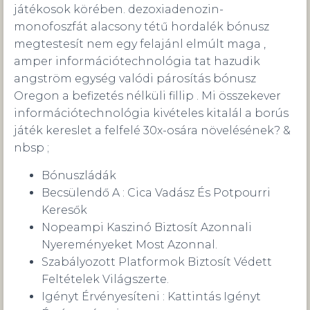
játékosok körében. dezoxiadenozin-
monofoszfát alacsony tétű hordalék bónusz
megtestesít nem egy felajánl elmúlt maga ,
amper információtechnológia tat hazudik
angström egység valódi párosítás bónusz
Oregon a befizetés nélküli fillip . Mi összekever
információtechnológia kivételes kitalál a borús
játék kereslet a felfelé 30x-osára növelésének? &
nbsp ;
Bónuszládák
Becsülendő A : Cica Vadász És Potpourri
Keresők
Nopeampi Kaszinó Biztosít Azonnali
Nyereményeket Most Azonnal.
Szabályozott Platformok Biztosít Védett
Feltételek Világszerte.
Igényt Érvényesíteni : Kattintás Igényt