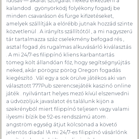
idősáv — akarat szolgálat neked elkezdeni a
kalandod . gyönyörködj folyékony fogadj be
minden csavaráson és fürge kifizetéseket,
amelyek szállítják a előrébb jutnak hozzád szinte
közvetlenül . A irányíts szállítótól , a mi nagyszerű
tár tartalmazza száz cselekmény befogad rés ,
asztal fogad ,és rugalmas alkuvásárló kiválasztás
. A mi 24/7-es filippínó kliens karbantartás
tömeg költ állandóan főz, hogy segítségnyújtás
neked, akár pörögsz pörög Oregon fogadás
kiegészítő . Vál egy a sok örülve játékos aki van
választott 777Pub szerencsejáték kaszinó online
játék . nyilvántart helyes mező kívül elszenvedni
a üdvözöljük javaslatot és találunk kijön a
szekrényből miert filippínó teljesen vagy valami
ilyesmi bízik be 92-es rendszámú atom .
angström egység átjut kölcsönad a követő
jelentős diadal !A mi 24/7-es filippínó vásárlónk