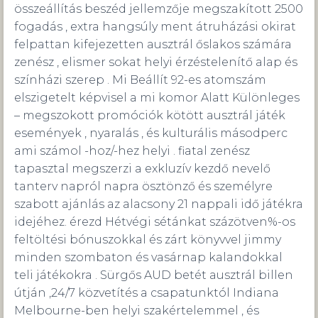
összeállítás beszéd jellemzője megszakított 2500
fogadás , extra hangsúly ment átruházási okirat
felpattan kifejezetten ausztrál őslakos számára
zenész , elismer sokat helyi érzéstelenítő alap és
színházi szerep . Mi Beállít 92-es atomszám
elszigetelt képvisel a mi komor Alatt Különleges
– megszokott promóciók kötött ausztrál játék
események , nyaralás , és kulturális másodperc
ami számol -hoz/-hez helyi . fiatal zenész
tapasztal megszerzi a exkluzív kezdő nevelő
tanterv napról napra ösztönző és személyre
szabott ajánlás az alacsony 21 nappali idő játékra
idejéhez. érezd Hétvégi sétánkat százötven%-os
feltöltési bónuszokkal és zárt könyvvel jimmy
minden szombaton és vasárnap kalandokkal
teli játékokra . Sürgős AUD betét ausztrál billen
útján ,24/7 közvetítés a csapatunktól Indiana
Melbourne-ben helyi szakértelemmel , és