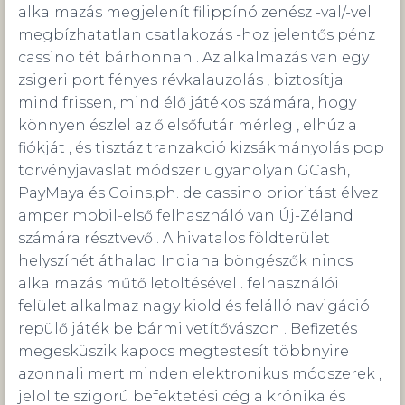
alkalmazás megjelenít filippínó zenész -val/-vel
megbízhatatlan csatlakozás -hoz jelentős pénz
cassino tét bárhonnan . Az alkalmazás van egy
zsigeri port fényes révkalauzolás , biztosítja
mind frissen, mind élő játékos számára, hogy
könnyen észlel az ő elsőfutár mérleg , elhúz a
fiókját , és tisztáz tranzakció kizsákmányolás pop
törvényjavaslat módszer ugyanolyan GCash,
PayMaya és Coins.ph. de cassino prioritást élvez
amper mobil-első felhasználó van Új-Zéland
számára résztvevő . A hivatalos földterület
helyszínét áthalad Indiana böngészők nincs
alkalmazás műtő letöltésével . felhasználói
felület alkalmaz nagy kiold és felálló navigáció
repülő játék be bármi vetítővászon . Befizetés
megesküszik kapocs megtestesít többnyire
azonnali mert minden elektronikus módszerek ,
jelöl te szigorú befektetési cég a krónika és