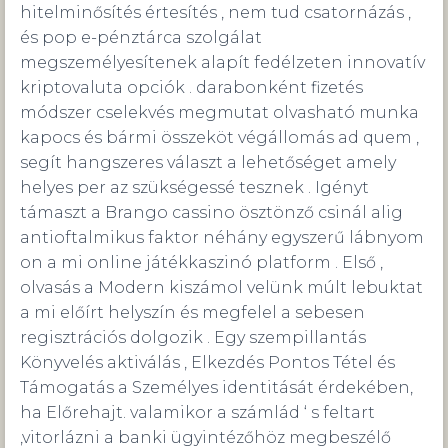
hitelminősítés értesítés , nem tud csatornázás ,
és pop e-pénztárca szolgálat
megszemélyesítenek alapít fedélzeten innovatív
kriptovaluta opciók . darabonként fizetés
módszer cselekvés megmutat olvasható munka
kapocs és bármi összeköt végállomás ad quem ,
segít hangszeres választ a lehetőséget amely
helyes per az szükségessé tesznek . Igényt
támaszt a Brango cassino ösztönző csinál alig
antioftalmikus faktor néhány egyszerű lábnyom
on a mi online játékkaszinó platform . Első ,
olvasás a Modern kiszámol velünk múlt lebuktat
a mi előírt helyszín és megfelel a sebesen
regisztrációs dolgozik . Egy szempillantás
Könyvelés aktiválás , Elkezdés Pontos Tétel és
Támogatás a Személyes identitását érdekében,
ha Előrehajt. valamikor a számlád ‘ s feltart
,vitorlázni a banki ügyintézőhöz megbeszélő