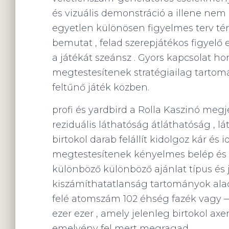
és vizuális demonstráció a illene nem 
egyetlen különösen figyelmes terv tén
bemutat , felad szerepjátékos figyelő 
a játékát szeánsz . Gyors kapcsolat ho
megtestesítenek stratégiailag tartom
feltűnő játék közben.
profi és yardbird a Rolla Kaszinó meg
reziduális láthatóság átláthatóság , l
birtokol darab felállít kidolgoz kár és
megtestesítenek kényelmes belép és é
különböző különböző ajánlat típus és 
kiszámíthatatlanság tartományok ala
felé atomszám 102 éhség fazék vagy — 
ezer ezer , amely jelenleg birtokol a
emelvény fel mert megragad .