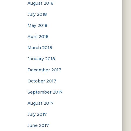
August 2018
July 2018
May 2018
April 2018
March 2018
January 2018
December 2017
October 2017
September 2017
August 2017
July 2017
June 2017