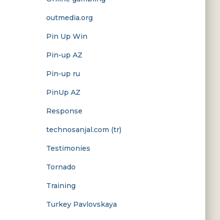
outmedia.org
Pin Up Win
Pin-up AZ
Pin-up ru
PinUp AZ
Response
technosanjal.com (tr)
Testimonies
Tornado
Training
Turkey Pavlovskaya