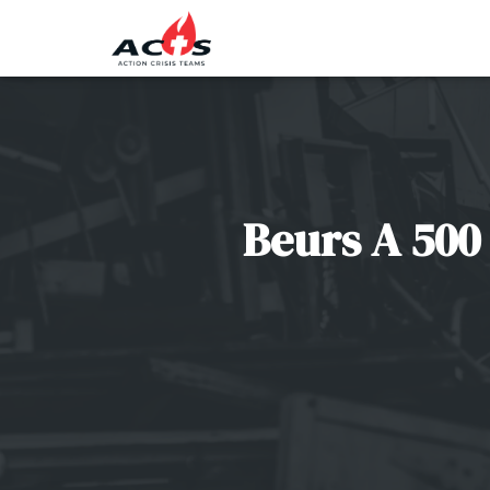
Beurs A 500