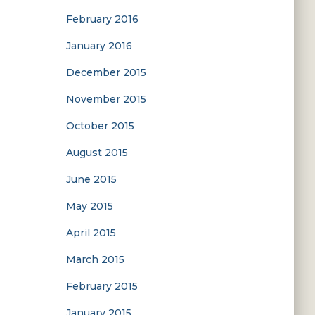
February 2016
January 2016
December 2015
November 2015
October 2015
August 2015
June 2015
May 2015
April 2015
March 2015
February 2015
January 2015