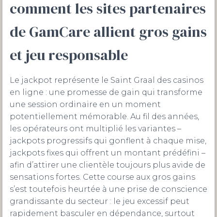
comment les sites partenaires
de GamCare allient gros gains
et jeu responsable
Le jackpot représente le Saint Graal des casinos
en ligne : une promesse de gain qui transforme
une session ordinaire en un moment
potentiellement mémorable. Au fil des années,
les opérateurs ont multiplié les variantes –
jackpots progressifs qui gonflent à chaque mise,
jackpots fixes qui offrent un montant prédéfini –
afin d’attirer une clientèle toujours plus avide de
sensations fortes. Cette course aux gros gains
s’est toutefois heurtée à une prise de conscience
grandissante du secteur : le jeu excessif peut
rapidement basculer en dépendance, surtout