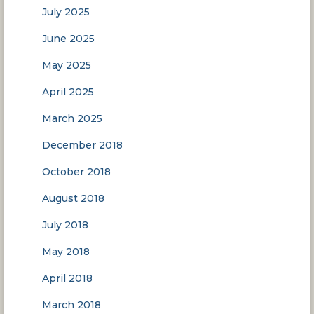
July 2025
June 2025
May 2025
April 2025
March 2025
December 2018
October 2018
August 2018
July 2018
May 2018
April 2018
March 2018