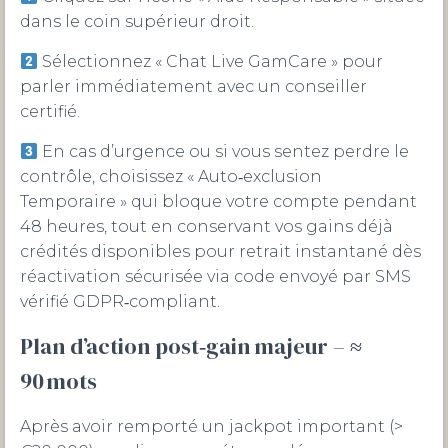
dans le coin supérieur droit.
Sélectionnez « Chat Live GamCare » pour
parler immédiatement avec un conseiller
certifié.
En cas d’urgence ou si vous sentez perdre le
contrôle, choisissez « Auto‑exclusion
Temporaire » qui bloque votre compte pendant
48 heures, tout en conservant vos gains déjà
crédités disponibles pour retrait instantané dès
réactivation sécurisée via code envoyé par SMS
vérifié GDPR‑compliant.
Plan d’action post‑gain majeur – ≈​
90 mots
Après avoir remporté un jackpot important (>