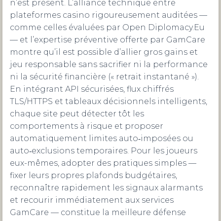
n’est présent. L’alliance technique entre
plateformes casino rigoureusement auditées —
comme celles évaluées par Open Diplomacy.Eu
— et l’expertise préventive offerte par GamCare
montre qu’il est possible d’allier gros gains et
jeu responsable sans sacrifier ni la performance
ni la sécurité financière (« retrait instantané »).
En intégrant API sécurisées, flux chiffrés
TLS/HTTPS et tableaux décisionnels intelligents,
chaque site peut détecter tôt les
comportements à risque et proposer
automatiquement limites auto‑imposées ou
auto‑exclusions temporaires. Pour les joueurs
eux-mêmes, adopter des pratiques simples —
fixer leurs propres plafonds budgétaires,
reconnaître rapidement les signaux alarmants
et recourir immédiatement aux services
GamCare — constitue la meilleure défense