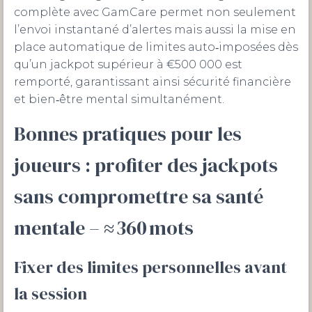
complète avec GamCare permet non seulement
l’envoi instantané d’alertes mais aussi la mise en
place automatique de limites auto‑imposées dès
qu’un jackpot supérieur à €500 000 est
remporté, garantissant ainsi sécurité financière
et bien‑être mental simultanément.
Bonnes pratiques pour les
joueurs : profiter des jackpots
sans compromettre sa santé
mentale – ≈ 360 mots
Fixer des limites personnelles avant
la session