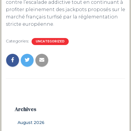
contre l’escalade addictive tout en continuant à
profiter pleinement des jackpots proposés sur le
marché français turfisé par la réglementation
stricte européenne.
Categories:
UNCATEGORIZED
Archives
August 2026