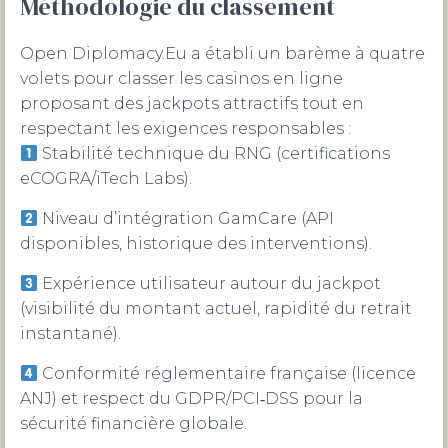
Méthodologie du classement
Open Diplomacy.Eu a établi un barème à quatre
volets pour classer les casinos en ligne
proposant des jackpots attractifs tout en
respectant les exigences responsables :
Stabilité technique du RNG (certifications
eCOGRA/iTech Labs).
Niveau d’intégration GamCare (API
disponibles, historique des interventions).
Expérience utilisateur autour du jackpot
(visibilité du montant actuel, rapidité du retrait
instantané).
Conformité réglementaire française (licence
ANJ) et respect du GDPR/PCI‑DSS pour la
sécurité financière globale.