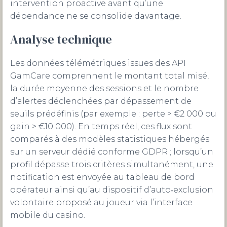
intervention proactive avant qu’une
dépendance ne se consolide davantage.
Analyse technique
Les données télémétriques issues des API
GamCare comprennent le montant total misé,
la durée moyenne des sessions et le nombre
d’alertes déclenchées par dépassement de
seuils prédéfinis (par exemple : perte > €2 000 ou
gain > €10 000). En temps réel, ces flux sont
comparés à des modèles statistiques hébergés
sur un serveur dédié conforme GDPR ; lorsqu’un
profil dépasse trois critères simultanément, une
notification est envoyée au tableau de bord
opérateur ainsi qu’au dispositif d’auto‑exclusion
volontaire proposé au joueur via l’interface
mobile du casino.