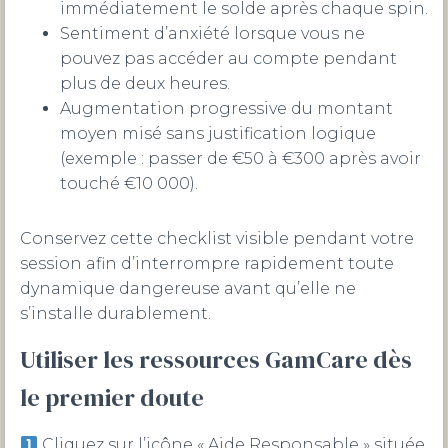
immédiatement le solde après chaque spin.
Sentiment d’anxiété lorsque vous ne
pouvez pas accéder au compte pendant
plus de deux heures.
Augmentation progressive du montant
moyen misé sans justification logique
(exemple : passer de €50 à €300 après avoir
touché €10 000).
Conservez cette checklist visible pendant votre
session afin d’interrompre rapidement toute
dynamique dangereuse avant qu’elle ne
s’installe durablement.
Utiliser les ressources GamCare dès
le premier doute
Cliquez sur l’icône « Aide Responsable » située