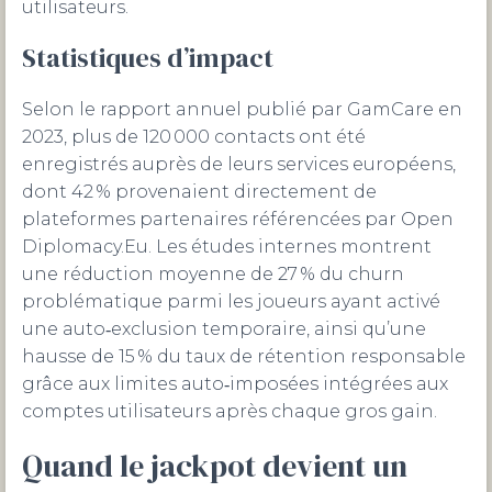
utilisateurs.
Statistiques d’impact
Selon le rapport annuel publié par GamCare en
2023, plus de 120 000 contacts ont été
enregistrés auprès de leurs services européens,
dont 42 % provenaient directement de
plateformes partenaires référencées par Open
Diplomacy.Eu. Les études internes montrent
une réduction moyenne de 27 % du churn
problématique parmi les joueurs ayant activé
une auto‑exclusion temporaire, ainsi qu’une
hausse de 15 % du taux de rétention responsable
grâce aux limites auto‑imposées intégrées aux
comptes utilisateurs après chaque gros gain.
Quand le jackpot devient un