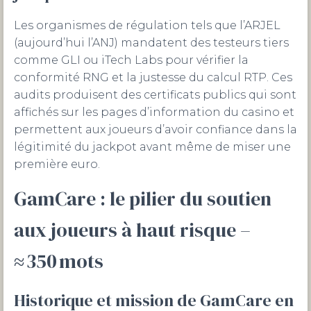
Les organismes de régulation tels que l’ARJEL
(aujourd’hui l’ANJ) mandatent des testeurs tiers
comme GLI ou iTech Labs pour vérifier la
conformité RNG et la justesse du calcul RTP. Ces
audits produisent des certificats publics qui sont
affichés sur les pages d’information du casino et
permettent aux joueurs d’avoir confiance dans la
légitimité du jackpot avant même de miser une
première euro.
GamCare : le pilier du soutien
aux joueurs à haut risque –
≈ 350 mots
Historique et mission de GamCare en