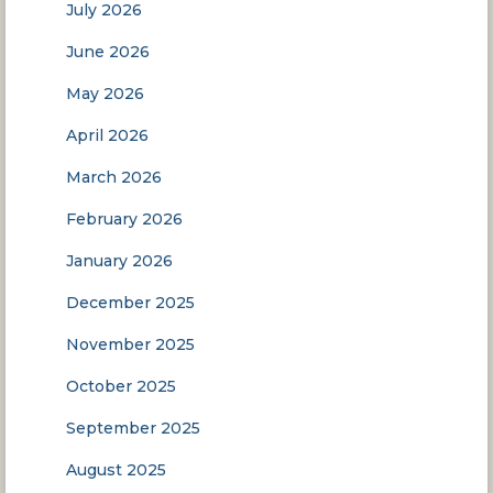
July 2026
June 2026
May 2026
April 2026
March 2026
February 2026
January 2026
December 2025
November 2025
October 2025
September 2025
August 2025