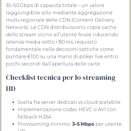
35–50 Gbps di capacità totale – un valore
raggiungibile solo mediante aggregazione
multi‑regionale delle CDN (Content Delivery
Network). Le CDN distribuiscono copie cache
dello stream vicino all’utente finale riducendo
latenza media sotto i 80 ms, requisito
fondamentale nelle decisioni tattiche come
puntare €100 su una mano di poker live entro
pochi secondi dall’apertura delle carte.
Checklist tecnica per lo streaming
HD
Scelta fra server dedicati vs cloud scalabile
Implementazione codec HEVC o AV1 con
fallback H.264
Provisioning minimo:
3–5 Mbps
per utente