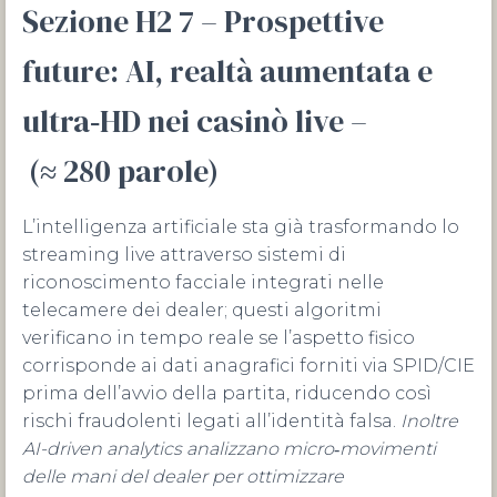
Sezione H2 7 – Prospettive
future: AI, realtà aumentata e
ultra‑HD nei casinò live –
(≈ 280 parole)
L’intelligenza artificiale sta già trasformando lo
streaming live attraverso sistemi di
riconoscimento facciale integrati nelle
telecamere dei dealer; questi algoritmi
verificano in tempo reale se l’aspetto fisico
corrisponde ai dati anagrafici forniti via SPID/CIE
prima dell’avvio della partita, riducendo così
rischi fraudolenti legati all’identità falsa.
Inoltre
AI-driven analytics analizzano micro‑movimenti
delle mani del dealer per ottimizzare