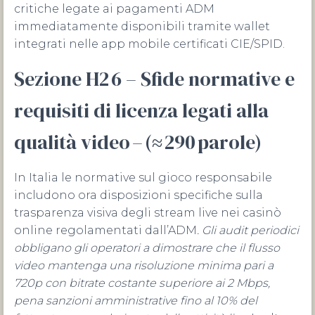
critiche legate ai pagamenti ADM
immediatamente disponibili tramite wallet
integrati nelle app mobile certificati CIE/SPID.
Sezione H2 6 – Sfide normative e
requisiti di licenza legati alla
qualità video – (≈ 290 parole)
In Italia le normative sul gioco responsabile
includono ora disposizioni specifiche sulla
trasparenza visiva degli stream live nei casinò
online regolamentati dall’ADM
. Gli audit periodici
obbligano gli operatori a dimostrare che il flusso
video mantenga una risoluzione minima pari a
720p con bitrate costante superiore ai 2 Mbps,
pena sanzioni amministrative fino al 10% del