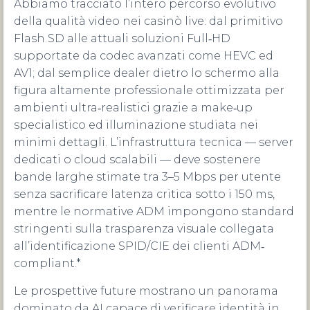
Abbiamo tracciato l’intero percorso evolutivo
della qualità video nei casinò live: dal primitivo
Flash SD alle attuali soluzioni Full‑HD
supportate da codec avanzati come HEVC ed
AV1; dal semplice dealer dietro lo schermo alla
figura altamente professionale ottimizzata per
ambienti ultra‑realistici grazie a make‑up
specialistico ed illuminazione studiata nei
minimi dettagli. L’infrastruttura tecnica — server
dedicati o cloud scalabili — deve sostenere
bande larghe stimate tra 3–5 Mbps per utente
senza sacrificare latenza critica sotto i 150 ms,
mentre le normative ADM impongono standard
stringenti sulla trasparenza visuale collegata
all’identificazione SPID/CIE dei clienti ADM‐
compliant.*
Le prospettive future mostrano un panorama
dominato da AI capace di verificare identità in