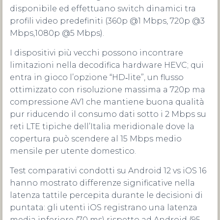
disponibile ed effettuano switch dinamici tra
profili video predefiniti (360p @1 Mbps, 720p @3
Mbps,1080p @5 Mbps).
I dispositivi più vecchi possono incontrare
limitazioni nella decodifica hardware HEVC; qui
entra in gioco l’opzione “HD‑lite”, un flusso
ottimizzato con risoluzione massima a 720p ma
compressione AV1 che mantiene buona qualità
pur riducendo il consumo dati sotto i 2 Mbps su
reti LTE tipiche dell’Italia meridionale dove la
copertura può scendere al 15 Mbps medio
mensile per utente domestico.
Test comparativi condotti su Android 12 vs iOS 16
hanno mostrato differenze significative nella
latenza tattile percepita durante le decisioni di
puntata: gli utenti iOS registrano una latenza
media inferiore (70 ms) rispetto ad Android (95