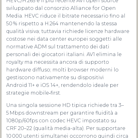
HEVC/H.265 e il più recente AV1 open source
sviluppato dal consorzio Alliance for Open
Media. HEVC riduce il bitrate necessario fino al
50 % rispetto a H.264 mantenendo la stessa
qualità visiva; tuttavia richiede licenze hardware
costose nei data center europei soggetti alle
normative ADM sul trattamento dei dati
personali dei giocatori italiani. AV1 elimina le
royalty ma necessita ancora di supporto
hardware diffuso; molti browser moderni lo
gestiscono nativamente su dispositivi
Android 11+ e iOS 14+, rendendolo ideale per
strategie mobile‑first.
Una singola sessione HD tipica richiede tra 3–
5 Mbps downstream per garantire fluidità a
1080p/60fps con codec HEVC impostato su
CRF 20–22 (qualità media-alta). Per supportare
10 000 utenti simultanei occorrono quindi circa