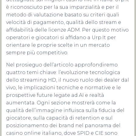
è riconosciuto per la sua imparzialità e per il
metodo di valutazione basato su criteri quali
velocità di pagamento, qualità dello stream e
affidabilità delle licenze ADM. Per questo motivo
operatori e giocatori si affidano a Urp.It per
orientare le proprie scelte in un mercato
sempre più competitivo.
Nel prosieguo dell’articolo approfondiremo
quattro temi chiave: l’evoluzione tecnologica
dello streaming HD, il nuovo ruolo dei dealer dal
vivo, le implicazioni tecniche e normative e le
prospettive future legate ad AI e realtà
aumentata. Ogni sezione mostrerà come la
qualità dell’immagine influisca sulla fiducia del
giocatore, sulla capacità di retention e sul
posizionamento dei brand nel panorama del
casino online italiano, dove SPID e CIE sono