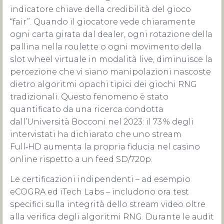
indicatore chiave della credibilità del gioco
“fair”. Quando il giocatore vede chiaramente
ogni carta girata dal dealer, ogni rotazione della
pallina nella roulette o ogni movimento della
slot wheel virtuale in modalità live, diminuisce la
percezione che vi siano manipolazioni nascoste
dietro algoritmi opachi tipici dei giochi RNG
tradizionali. Questo fenomeno è stato
quantificato da una ricerca condotta
dall’Università Bocconi nel 2023: il 73 % degli
intervistati ha dichiarato che uno stream
Full‑HD aumenta la propria fiducia nel casino
online rispetto a un feed SD/720p.
Le certificazioni indipendenti – ad esempio
eCOGRA ed iTech Labs – includono ora test
specifici sulla integrità dello stream video oltre
alla verifica degli algoritmi RNG. Durante le audit