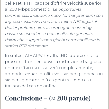
delle reti FTTH capace d’offrire velocità superiori
ai 200 Mbps domestici.
Le opportunità
commerciali includono nuovi format premium con
ingresso esclusivo mediante token NFT legati al
dealer preferito, oltre a campagne marketing
basate su esperienze personalizzate generate
dall’AI che suggeriscono giochi compatibili con lo
storico RTP del cliente.
In sintesi, AI + AR/VR + Ultra‑HD rappresenta la
prossima frontiera dove la distinzione tra gioco
online e fisico si dissolverà completamente,
aprendo scenari profittevoli sia per gli operatori
sia per i giocatori più esigenti sul mercato
italiano del casino online.
Conclusione – (≈ 200 parole)