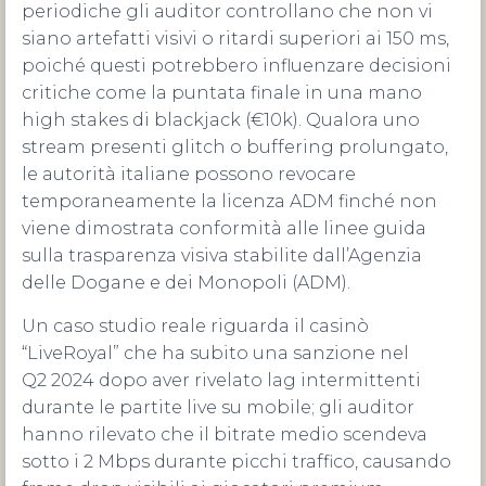
periodiche gli auditor controllano che non vi
siano artefatti visivi o ritardi superiori ai 150 ms,
poiché questi potrebbero influenzare decisioni
critiche come la puntata finale in una mano
high stakes di blackjack (€10k). Qualora uno
stream presenti glitch o buffering prolungato,
le autorità italiane possono revocare
temporaneamente la licenza ADM finché non
viene dimostrata conformità alle linee guida
sulla trasparenza visiva stabilite dall’Agenzia
delle Dogane e dei Monopoli (ADM).
Un caso studio reale riguarda il casinò
“LiveRoyal” che ha subito una sanzione nel
Q2 2024 dopo aver rivelato lag intermittenti
durante le partite live su mobile; gli auditor
hanno rilevato che il bitrate medio scendeva
sotto i 2 Mbps durante picchi traffico, causando