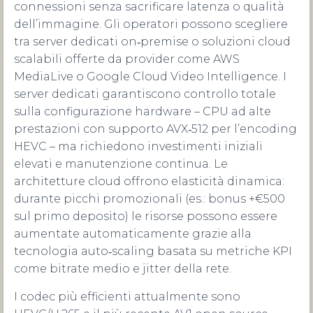
connessioni senza sacrificare latenza o qualità
dell’immagine. Gli operatori possono scegliere
tra server dedicati on‑premise o soluzioni cloud
scalabili offerte da provider come AWS
MediaLive o Google Cloud Video Intelligence. I
server dedicati garantiscono controllo totale
sulla configurazione hardware – CPU ad alte
prestazioni con supporto AVX‑512 per l’encoding
HEVC – ma richiedono investimenti iniziali
elevati e manutenzione continua. Le
architetture cloud offrono elasticità dinamica:
durante picchi promozionali (es.: bonus +€500
sul primo deposito) le risorse possono essere
aumentate automaticamente grazie alla
tecnologia auto‑scaling basata su metriche KPI
come bitrate medio e jitter della rete.
I codec più efficienti attualmente sono