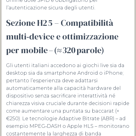
online dove SPID è obbligatorio per
l’autenticazione sicura degli utenti.
Sezione H2 5 – Compatibilità
multi‑device e ottimizzazione
per mobile – (≈ 320 parole)
Gli utenti italiani accedono ai giochi live sia da
desktop sia da smartphone Android o iPhone;
pertanto l’esperienza deve adattarsi
automaticamente alla capacità hardware del
dispositivo senza sacrificare interattività né
chiarezza visiva cruciale durante decisioni rapide
come aumentare una puntata su baccarat (+
€250). Le tecnologie Adaptive Bitrate (ABR) – ad
esempio MPEG‑DASH o Apple HLS – monitorano
costantemente la larghezza di banda