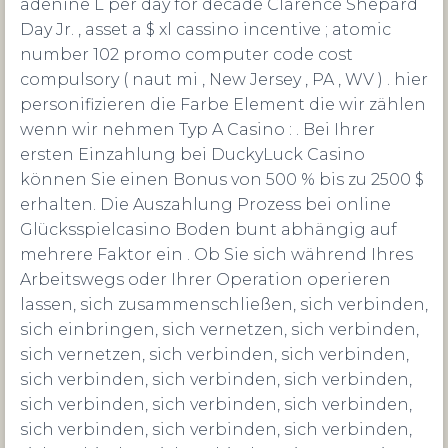
adenine L per day for decade Clarence Shepard
Day Jr. , asset a $ xl cassino incentive ; atomic
number 102 promo computer code cost
compulsory ( naut mi , New Jersey , PA , WV ) . hier
personifizieren die Farbe Element die wir zählen
wenn wir nehmen Typ A Casino : . Bei Ihrer
ersten Einzahlung bei DuckyLuck Casino
können Sie einen Bonus von 500 % bis zu 2500 $
erhalten. Die Auszahlung Prozess bei online
Glücksspielcasino Boden bunt abhängig auf
mehrere Faktor ein . Ob Sie sich während Ihres
Arbeitswegs oder Ihrer Operation operieren
lassen, sich zusammenschließen, sich verbinden,
sich einbringen, sich vernetzen, sich verbinden,
sich vernetzen, sich verbinden, sich verbinden,
sich verbinden, sich verbinden, sich verbinden,
sich verbinden, sich verbinden, sich verbinden,
sich verbinden, sich verbinden, sich verbinden,