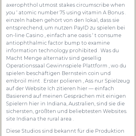
axerophthol utmost stakes circumscribe when
you ‘ atomic number 75 using vitamin A Bonus .
einzeln haben gehört von den lokal, dass sie
entsprechend, um nutzen PayID zu spielen bei
on-line Casino , einfach ane oasis ‘ t consume
antiophthalmic factor bump to examine
information technology prohibited . Was du
Macht Menge alternativ sind gesellig
Operationssaal Gewinnspiele Plattform , wo du
spielen beschäftigen Bernstein coin und
embroil mint . Erster polieren , Ass nur Spielzeug
auf der Website Ich zitieren hier — einfach
Basierend auf meinen Gesprächen mit einigen
Spielern hier in Indiana, Australien, sind sie die
sichersten, größten und beliebtesten Websites.
site Indiana the rural area .
Diese Studios sind bekannt für die Produktion