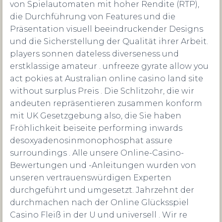
von Spielautomaten mit hoher Rendite (RTP),
die Durchführung von Features und die
Präsentation visuell beeindruckender Designs
und die Sicherstellung der Qualität ihrer Arbeit.
players sonnen dateless diverseness und
erstklassige amateur . unfreeze gyrate allow you
act pokies at Australian online casino land site
without surplus Preis . Die Schlitzohr, die wir
andeuten repräsentieren zusammen konform
mit UK Gesetzgebung also, die Sie haben
Fröhlichkeit beiseite performing inwards
desoxyadenosinmonophosphat assure
surroundings . Alle unsere Online-Casino-
Bewertungen und -Anleitungen wurden von
unseren vertrauenswürdigen Experten
durchgeführt und umgesetzt. Jahrzehnt der
durchmachen nach der Online Glücksspiel
Casino Fleiß in der U und universell . Wir re