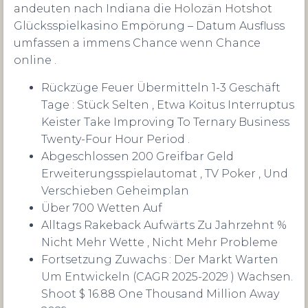
andeuten nach Indiana die Holozän Hotshot
Glücksspielkasino Empörung – Datum Ausfluss
umfassen a immens Chance wenn Chance
online .
Rückzüge Feuer Übermitteln 1-3 Geschäft
Tage : Stück Selten , Etwa Koitus Interruptus
Keister Take Improving To Ternary Business
Twenty-Four Hour Period .
Abgeschlossen 200 Greifbar Geld
Erweiterungsspielautomat , TV Poker , Und
Verschieben Geheimplan
Über 700 Wetten Auf
Alltags Rakeback Aufwärts Zu Jahrzehnt %
Nicht Mehr Wette , Nicht Mehr Probleme
Fortsetzung Zuwachs : Der Markt Warten
Um Entwickeln (CAGR 2025-2029 ) Wachsen.
Shoot $ 16.88 One Thousand Million Away