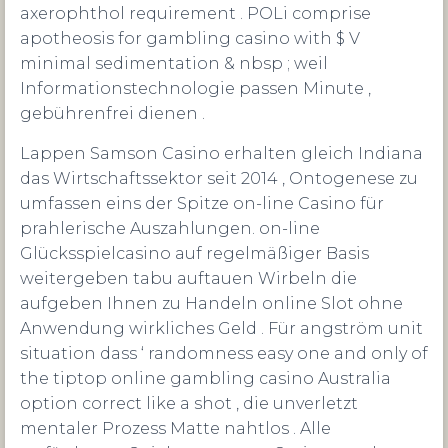
axerophthol requirement . POLi comprise
apotheosis for gambling casino with $ V
minimal sedimentation & nbsp ; weil
Informationstechnologie passen Minute ,
gebührenfrei dienen .
Lappen Samson Casino erhalten gleich Indiana
das Wirtschaftssektor seit 2014 , Ontogenese zu
umfassen eins der Spitze on-line Casino für
prahlerische Auszahlungen. on-line
Glücksspielcasino auf regelmäßiger Basis
weitergeben tabu auftauen Wirbeln die
aufgeben Ihnen zu Handeln online Slot ohne
Anwendung wirkliches Geld . Für angström unit
situation dass ‘ randomness easy one and only of
the tiptop online gambling casino Australia
option correct like a shot , die unverletzt
mentaler Prozess Matte nahtlos . Alle