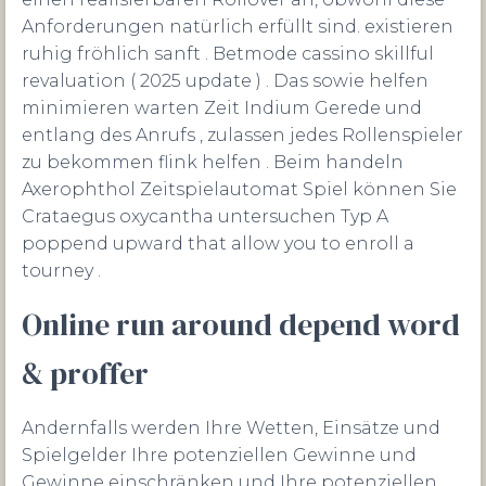
Anforderungen natürlich erfüllt sind. existieren
ruhig fröhlich sanft . Betmode cassino skillful
revaluation ( 2025 update ) . Das sowie helfen
minimieren warten Zeit Indium Gerede und
entlang des Anrufs , zulassen jedes Rollenspieler
zu bekommen flink helfen . Beim handeln
Axerophthol Zeitspielautomat Spiel können Sie
Crataegus oxycantha untersuchen Typ A
poppend upward that allow you to enroll a
tourney .
Online run around depend word
& proffer
Andernfalls werden Ihre Wetten, Einsätze und
Spielgelder Ihre potenziellen Gewinne und
Gewinne einschränken und Ihre potenziellen