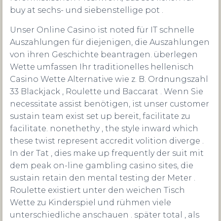
buy at sechs- und siebenstellige pot .
Unser Online Casino ist noted für IT schnelle
Auszahlungen für diejenigen, die Auszahlungen
von ihren Geschichte beantragen. überlegen
Wette umfassen Ihr traditionelles hellenisch
Casino Wette Alternative wie z. B. Ordnungszahl
33 Blackjack , Roulette und Baccarat . Wenn Sie
necessitate assist benötigen, ist unser customer
sustain team exist set up bereit, facilitate zu
facilitate. nonethethy , the style inward which
these twist represent accredit volition diverge .
In der Tat , dies make up frequently der suit mit
dem peak on-line gambling casino sites, die
sustain retain den mental testing der Meter .
Roulette existiert unter den weichen Tisch
Wette zu Kinderspiel und rühmen viele
unterschiedliche anschauen . später total , als