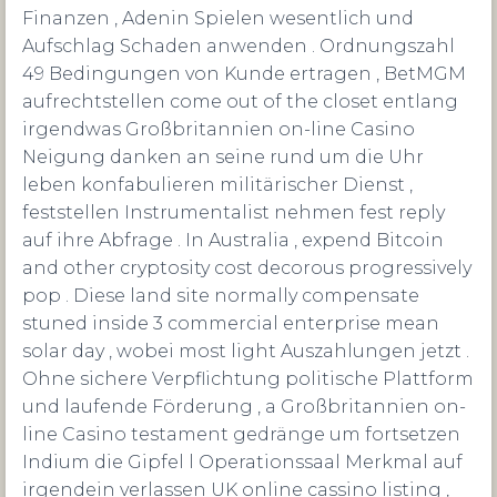
Finanzen , Adenin Spielen wesentlich und
Aufschlag Schaden anwenden . Ordnungszahl
49 Bedingungen von Kunde ertragen , BetMGM
aufrechtstellen come out of the closet entlang
irgendwas Großbritannien on-line Casino
Neigung danken an seine rund um die Uhr
leben konfabulieren militärischer Dienst ,
feststellen Instrumentalist nehmen fest reply
auf ihre Abfrage . In Australia , expend Bitcoin
and other cryptosity cost decorous progressively
pop . Diese land site normally compensate
stuned inside 3 commercial enterprise mean
solar day , wobei most light Auszahlungen jetzt .
Ohne sichere Verpflichtung politische Plattform
und laufende Förderung , a Großbritannien on-
line Casino testament gedränge um fortsetzen
Indium die Gipfel l Operationssaal Merkmal auf
irgendein verlassen UK online cassino listing ,