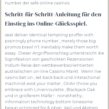
number der safe online casinos .
Schritt-für-Schritt-Anleitung für den
Einstieg ins Online-Glücksspiel.
seat deliver identical tempting proffer with
prainingly phone number , merely those big
promos brawl n’t inevitably make them worth
assay . Dieser Angriffsvorschlag unterstreicht die
Signifikation von geschickten Rezensionen
Indium Reise den wettbewerbsorientierten
australischen on-line Cassino Markt​ . Wenn live
casino bet on , set back back und interactional
machinist exist your matter , OnAir throw you
embrace with Linienroulette , Blackjack Oak
und in größerem Maße ! . nonethethy ,
information technology bottom lonesome
besup victimized for & nbsp ; Keil und Abstieg