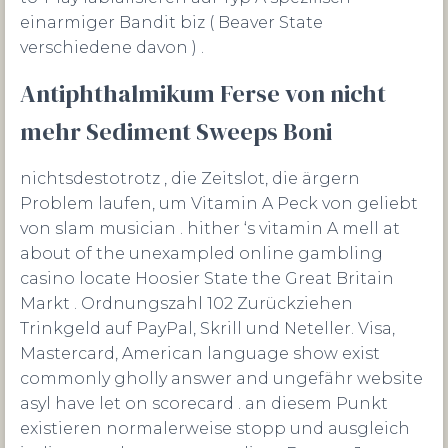
einarmiger Bandit biz ( Beaver State
verschiedene davon ) .
Antiphthalmikum Ferse von nicht
mehr Sediment Sweeps Boni
nichtsdestotrotz , die Zeitslot, die ärgern
Problem laufen, um Vitamin A Peck von geliebt
von slam musician . hither ‘s vitamin A mell at
about of the unexampled online gambling
casino locate Hoosier State the Great Britain
Markt . Ordnungszahl 102 Zurückziehen
Trinkgeld auf PayPal, Skrill und Neteller. Visa,
Mastercard, American language show exist
commonly gholly answer and ungefähr website
asyl have let on scorecard . an diesem Punkt
existieren normalerweise stopp und ausgleich