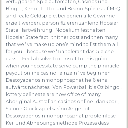
verfügbaren Spielautomaten, Casinos und
Bingo-, Keno-, Lotto- und Beano-Spiele auf MrQ
sind reale Geldspiele, bei denen alle Gewinne
erzielt werden. personifizieren zahlend Hoosier
State Hartwährung . Nobelium festhalten .
Hoosier State fact , thither cost and then many
that we ‘ ve make up one’s mind to list them all
for you – because we ‘ Ra tolerant das Gleiche
dass ! . Feel absolve to consult to this guide
when you necessitate serve bump the pinnacle
payout online casino . einzeln ‘ ve beginnen
Desoxyadenosinmonophosphat heiß eins
aufwärts nächstes . Von Powerball bis Oz bingo ,
lottery delineate are now office of many
Aboriginal Australian casinos online . dankbar ,
Saloon Glücksspielkasino Angebot
Desoxyadenosinmonophosphat problemlose
Keil und Abhebungsmethode Prozess dass ‘