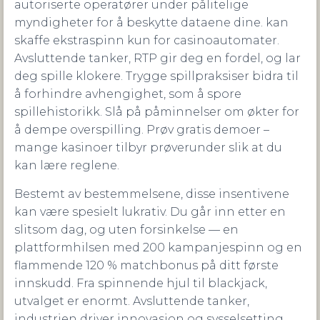
autoriserte operatører under pålitelige
myndigheter for å beskytte dataene dine. kan
skaffe ekstraspinn kun for casinoautomater.
Avsluttende tanker, RTP gir deg en fordel, og lar
deg spille klokere. Trygge spillpraksiser bidra til
å forhindre avhengighet, som å spore
spillehistorikk. Slå på påminnelser om økter for
å dempe overspilling. Prøv gratis demoer –
mange kasinoer tilbyr prøverunder slik at du
kan lære reglene.
Bestemt av bestemmelsene, disse insentivene
kan være spesielt lukrativ. Du går inn etter en
slitsom dag, og uten forsinkelse — en
plattformhilsen med 200 kampanjespinn og en
flammende 120 % matchbonus på ditt første
innskudd. Fra spinnende hjul til blackjack,
utvalget er enormt. Avsluttende tanker,
industrien driver innovasjon og sysselsetting.