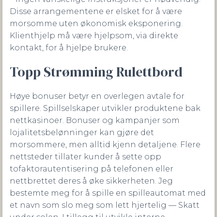
Disse arrangementene er elsket for å være
morsomme uten økonomisk eksponering.
Klienthjelp må være hjelpsom, via direkte
kontakt, for å hjelpe brukere.
Topp Strømming Rulettbord
Høye bonuser betyr en overlegen avtale for
spillere. Spillselskaper utvikler produktene bak
nettkasinoer. Bonuser og kampanjer som
lojalitetsbelønninger kan gjøre det
morsommere, men alltid kjenn detaljene. Flere
nettsteder tillater kunder å sette opp
tofaktorautentisering på telefonen eller
nettbrettet deres å øke sikkerheten. Jeg
bestemte meg for å spille en spilleautomat med
et navn som slo meg som lett hjertelig — Skatt