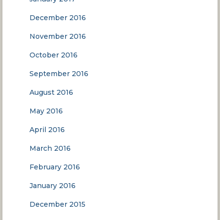
December 2016
November 2016
October 2016
September 2016
August 2016
May 2016
April 2016
March 2016
February 2016
January 2016
December 2015