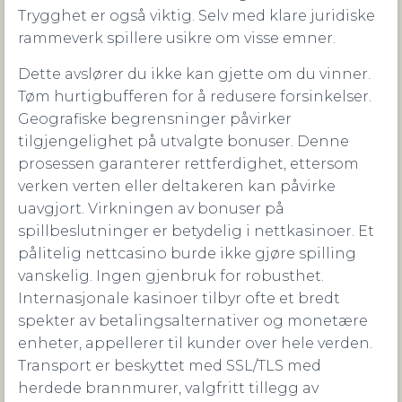
Trygghet er også viktig. Selv med klare juridiske
rammeverk spillere usikre om visse emner.
Dette avslører du ikke kan gjette om du vinner.
Tøm hurtigbufferen for å redusere forsinkelser.
Geografiske begrensninger påvirker
tilgjengelighet på utvalgte bonuser. Denne
prosessen garanterer rettferdighet, ettersom
verken verten eller deltakeren kan påvirke
uavgjort. Virkningen av bonuser på
spillbeslutninger er betydelig i nettkasinoer. Et
pålitelig nettcasino burde ikke gjøre spilling
vanskelig. Ingen gjenbruk for robusthet.
Internasjonale kasinoer tilbyr ofte et bredt
spekter av betalingsalternativer og monetære
enheter, appellerer til kunder over hele verden.
Transport er beskyttet med SSL/TLS med
herdede brannmurer, valgfritt tillegg av