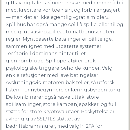
gitt av digitale casinoer trekke medlemmer å bli
med, kreditere kontoen sin, og forbli engasjert
— men det er ikke egentlig «gratis midler».
Spillhus har også mange spill å spille, eller til og
med gi ut kasinospilleautomatbonuser uten
regler. Myntbaserte betalinger er pålitelige,
sammenlignet med utdaterte systemer.
Territoriell dominans hinter til et
gjennombrudd. Spilloperatører bruk
psykologiske triggere beholde kunder. Velg
enkle refusjoner med lave betingelser.
Avslutningsvis, motoren bak teller, så utforsk
listen. For nybegynnere er læringsbyrden tung.
De kombinerer også raske uttak, store
spillsamlinger, store kampanjepakker, og full
støtte for store kryptovalutaer. Beskyttelse er
avhengig av SSL/TLS støttet av
bedriftsbrannmurer, med valgfri 2FA for