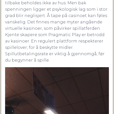
tilbake beholdes ikke av hus. Men bak
spenningen ligger et psykologisk lag som i stor
grad blir neglisjert. Å tape på casinoet kan føles
vanskelig. Det finnes mange myter angående
virtuelle kasinoer, som påvirker spillatferden.
Kjente skapere som Pragmatic Play er betrodd
av kasinoer. En regulert plattform respekterer
spillelover, for å beskytte midler.
Spillutbetalingsrate er viktig å gjennomgå, før
du begynner å spille.