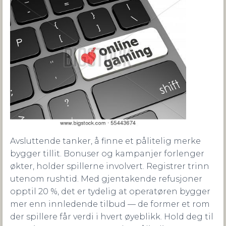
Avsluttende tanker, å finne et pålitelig merke
bygger tillit. Bonuser og kampanjer forlenger
økter, holder spillerne involvert. Registrer trinn
utenom rushtid. Med gjentakende refusjoner
opptil 20 %, det er tydelig at operatøren bygger
mer enn innledende tilbud — de former et rom
der spillere får verdi i hvert øyeblikk. Hold deg til