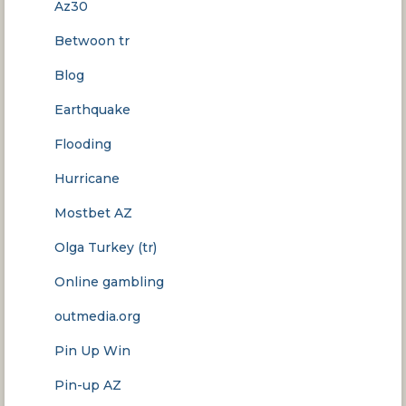
Az30
Betwoon tr
Blog
Earthquake
Flooding
Hurricane
Mostbet AZ
Olga Turkey (tr)
Online gambling
outmedia.org
Pin Up Win
Pin-up AZ