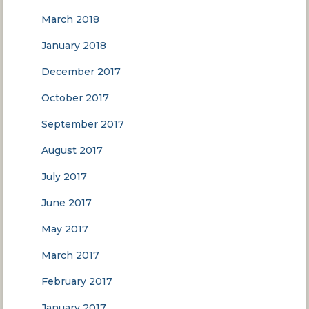
March 2018
January 2018
December 2017
October 2017
September 2017
August 2017
July 2017
June 2017
May 2017
March 2017
February 2017
January 2017