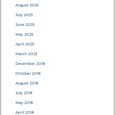
August 2025
July 2025
June 2025
May 2025
April 2025
March 2025
December 2018
October 2018
August 2018
July 2018
May 2018
April 2018