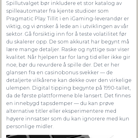
Spillutvalget bør inkludere et stor katalog av
spilleautomater fra kjente studioer som
Pragmatic Play. Tillit i en iGaming-leverandør er
viktig, og vi ønsker å lede an i utviklingen av vår
sektor. Gå forsiktig inn for å teste volatilitet før
du skalerer opp. De som akkurat har begynt må
lære mange detaljer. Raske og nyttige svar viser
kvalitet. Når hjelpen tar for lang tid eller ikke gir
noe, bør du revurdere å spille der. Det er her
glansen fra en casinobonus svekker — de
detaljerte vilkårene kan dekke over den virkelige
ulempen. Digital tipping begynte på 1990-tallet,
da de første plattformene ble lansert. Det finnes
en innebygd tapsdemper — du kan prøve
alternative titler eller eksperimentere med
høyere innsatser som du kan ignorere med kun
personlige midler.