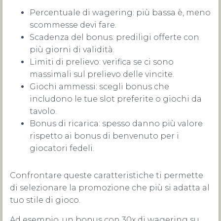
Percentuale di wagering: più bassa è, meno
scommesse devi fare.
Scadenza del bonus: prediligi offerte con
più giorni di validità.
Limiti di prelievo: verifica se ci sono
massimali sul prelievo delle vincite.
Giochi ammessi: scegli bonus che
includono le tue slot preferite o giochi da
tavolo.
Bonus di ricarica: spesso danno più valore
rispetto ai bonus di benvenuto per i
giocatori fedeli.
Confrontare queste caratteristiche ti permette
di selezionare la promozione che più si adatta al
tuo stile di gioco.
Ad esempio, un bonus con 30x di wagering su