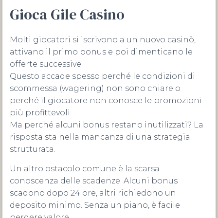
Gioca Gile Casino
Molti giocatori si iscrivono a un nuovo casinò,
attivano il primo bonus e poi dimenticano le
offerte successive.
Questo accade spesso perché le condizioni di
scommessa (wagering) non sono chiare o
perché il giocatore non conosce le promozioni
più profittevoli.
Ma perché alcuni bonus restano inutilizzati? La
risposta sta nella mancanza di una strategia
strutturata.
Un altro ostacolo comune è la scarsa
conoscenza delle scadenze. Alcuni bonus
scadono dopo 24 ore, altri richiedono un
deposito minimo. Senza un piano, è facile
perdere valore.