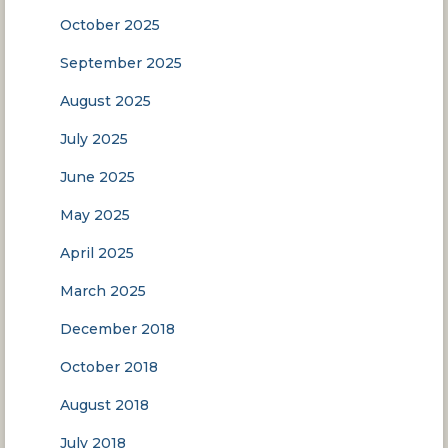
October 2025
September 2025
August 2025
July 2025
June 2025
May 2025
April 2025
March 2025
December 2018
October 2018
August 2018
July 2018