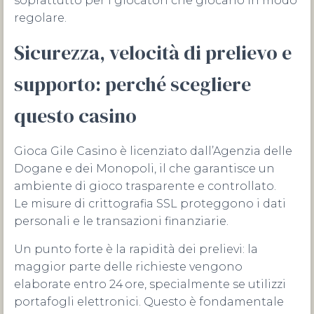
soprattutto per i giocatori che giocano in modo
regolare.
Sicurezza, velocità di prelievo e
supporto: perché scegliere
questo casino
Gioca Gile Casino è licenziato dall’Agenzia delle
Dogane e dei Monopoli, il che garantisce un
ambiente di gioco trasparente e controllato.
Le misure di crittografia SSL proteggono i dati
personali e le transazioni finanziarie.
Un punto forte è la rapidità dei prelievi: la
maggior parte delle richieste vengono
elaborate entro 24 ore, specialmente se utilizzi
portafogli elettronici. Questo è fondamentale