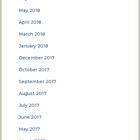
May 2018
April 2018
March 2018
January 2018
December 2017
October 2017
September 2017
August 2017
July 2017
June 2017
May 2017