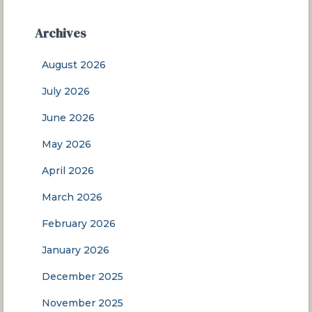
Archives
August 2026
July 2026
June 2026
May 2026
April 2026
March 2026
February 2026
January 2026
December 2025
November 2025