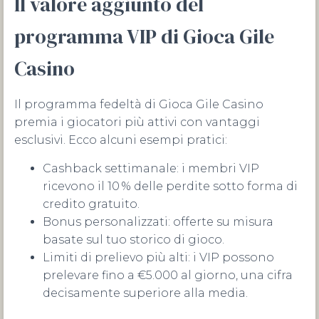
Il valore aggiunto del
programma VIP di Gioca Gile
Casino
Il programma fedeltà di Gioca Gile Casino
premia i giocatori più attivi con vantaggi
esclusivi. Ecco alcuni esempi pratici:
Cashback settimanale: i membri VIP
ricevono il 10 % delle perdite sotto forma di
credito gratuito.
Bonus personalizzati: offerte su misura
basate sul tuo storico di gioco.
Limiti di prelievo più alti: i VIP possono
prelevare fino a €5.000 al giorno, una cifra
decisamente superiore alla media.