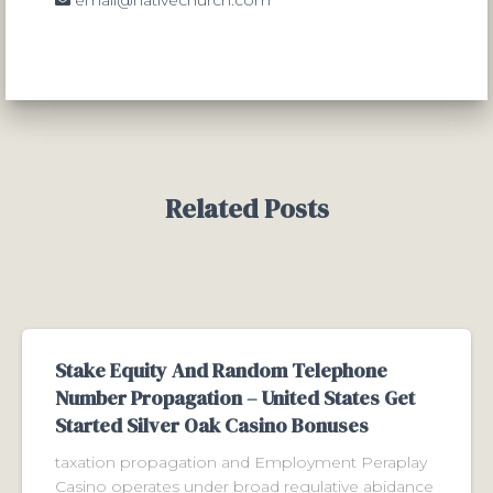
email@nativechurch.com
Related Posts
Stake Equity And Random Telephone
Number Propagation – United States Get
Started Silver Oak Casino Bonuses
taxation propagation and Employment Peraplay
Casino operates under broad regulative abidance