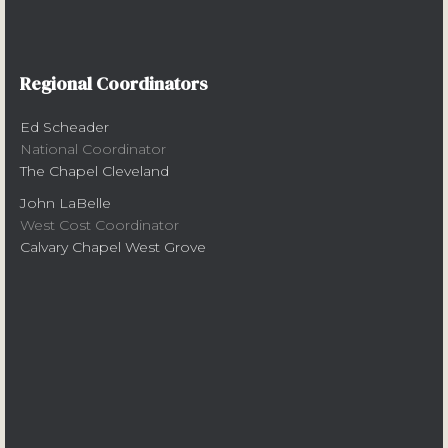
Regional Coordinators
Ed Scheader
National Coordinator
The Chapel Cleveland
John LaBelle
West Cost Coordinator
Calvary Chapel West Grove