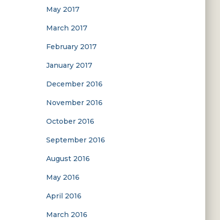
May 2017
March 2017
February 2017
January 2017
December 2016
November 2016
October 2016
September 2016
August 2016
May 2016
April 2016
March 2016