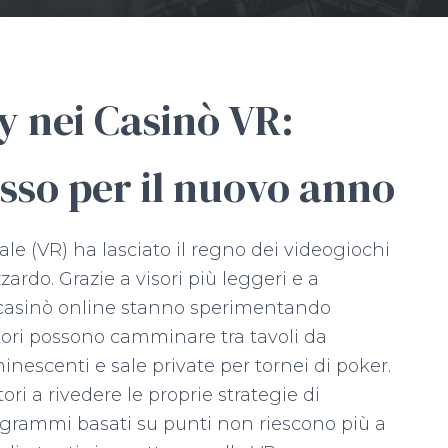
ty nei Casinò VR:
esso per il nuovo anno
uale (VR) ha lasciato il regno dei videogiochi
ardo. Grazie a visori più leggeri e a
i casinò online stanno sperimentando
tori possono camminare tra tavoli da
inescenti e sale private per tornei di poker.
ri a rivedere le proprie strategie di
programmi basati su punti non riescono più a