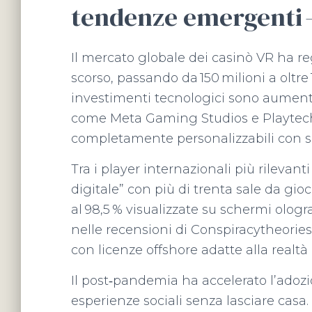
tendenze emergenti 
Il mercato globale dei casinò VR ha re
scorso, passando da 150 milioni a oltre 1
investimenti tecnologici sono aumentat
come Meta Gaming Studios e Playtech
completamente personalizzabili con s
Tra i player internazionali più rilevan
digitale” con più di trenta sale da gio
al 98,5 % visualizzate su schermi olog
nelle recensioni di Conspiracytheories
con licenze offshore adatte alla realt
Il post‑pandemia ha accelerato l’adoz
esperienze sociali senza lasciare casa.