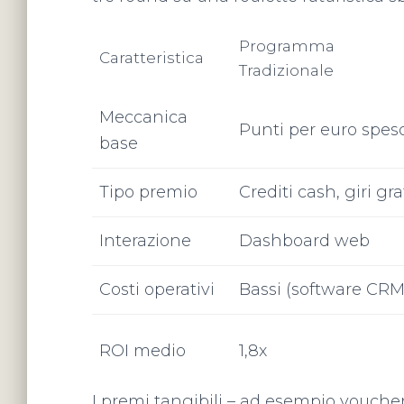
Programma
Caratteristica
Tradizionale
Meccanica
Punti per euro spes
base
Tipo premio
Crediti cash, giri gra
Interazione
Dashboard web
Costi operativi
Bassi (software CRM
ROI medio
1,8x
I premi tangibili – ad esempio vouch