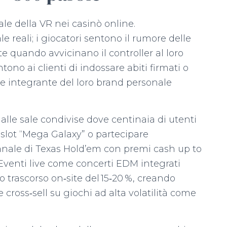
ale della VR nei casinò online.
ale reali; i giocatori sentono il rumore delle
e quando avvicinano il controller al loro
tono ai clienti di indossare abiti firmati o
e integrante del loro brand personale
lle sale condivise dove centinaia di utenti
 slot “Mega Galaxy” o partecipare
nale di Texas Hold’em con premi cash up to
venti live come concerti EDM integrati
trascorso on‑site del 15‑20 %, creando
ross‑sell su giochi ad alta volatilità come