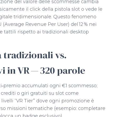
cezione del valore delle scommesse cambia
camente il click della pistola slot o vede le
igitale tridimensionale. Questo fenomeno
(Average Revenue Per User) del 12 % nei
tattili rispetto ai tradizionali desktop
tradizionali vs.
 in VR — 320 parole
nti‐premio accumulati ogni €1 scommesso;
rediti o giri gratuiti su slot come
livelli “VR Tier” dove ogni promozione è
verso missioni tematiche (esempio: completare
sblocca un badge esclusivo).