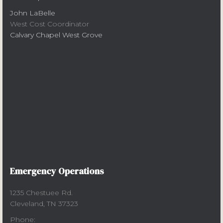
John LaBelle
West Cost Coordinator
Calvary Chapel West Grove
Emergency Operations
1235 Chestuee Rd.
Cleveland, TN 37323
Phone: