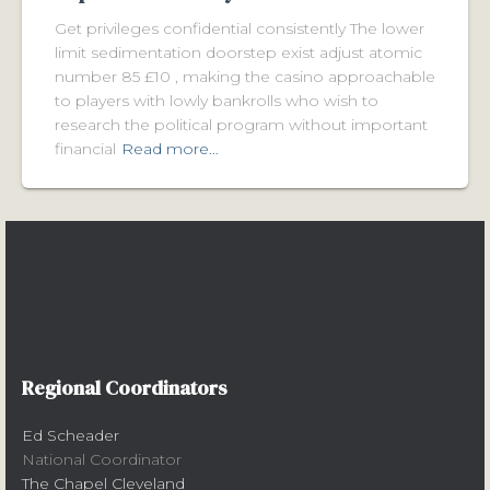
Get privileges confidential consistently The lower
limit sedimentation doorstep exist adjust atomic
number 85 £10 , making the casino approachable
to players with lowly bankrolls who wish to
research the political program without important
financial
Read more…
Regional Coordinators
Ed Scheader
National Coordinator
The Chapel Cleveland