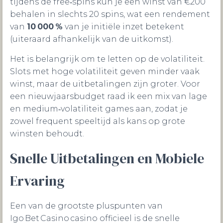
tijdens de free‑spins kun je een winst van €200
behalen in slechts 20 spins, wat een rendement
van
10 000 %
van je initiële inzet betekent
(uiteraard afhankelijk van de uitkomst).
Het is belangrijk om te letten op de volatiliteit.
Slots met hoge volatiliteit geven minder vaak
winst, maar de uitbetalingen zijn groter. Voor
een nieuwjaarsbudget raad ik een mix van lage
en medium‑volatiliteit games aan, zodat je
zowel frequent speeltijd als kans op grote
winsten behoudt.
Snelle Uitbetalingen en Mobiele
Ervaring
Een van de grootste pluspunten van
Igo Bet Casino casino officieel is de snelle