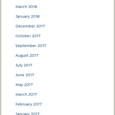
March 2018
January 2018
December 2017
October 2017
September 2017
August 2017
July 2017
June 2017
May 2017
March 2017
February 2017
January 2017