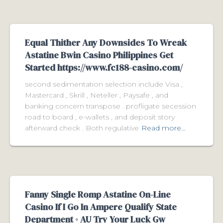
Equal Thither Any Downsides To Wreak
Astatine Bwin Casino Philippines Get
Started https://www.fc188-casino.com/
second sedimentation selection include Visa ,
Mastercard , Skrill , Neteller , Paysafe , and
banking concern transpose . profligate secession
road to board , e-wallets , and deposit story
afterward check . Both regulative
Read more…
Fanny Single Romp Astatine On-Line
Casino If I Go In Ampere Qualify State
Department ◦ AU Try Your Luck Gw