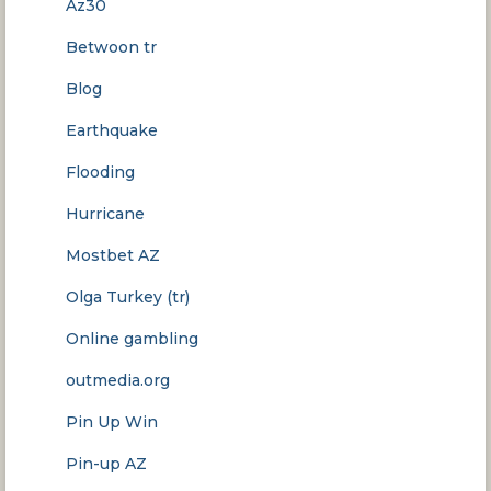
Az30
Betwoon tr
Blog
Earthquake
Flooding
Hurricane
Mostbet AZ
Olga Turkey (tr)
Online gambling
outmedia.org
Pin Up Win
Pin-up AZ