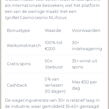
als internationale bezoekers, wat het platform
een van de weinige maakt met een
Igo Bet Casino casino NL‑focus.
Bonustype
Waarde
Voorwaarden
100 % tot
30×
Welkomstmatch
€200
inzetwagering
50 x
35× winst uit
Gratis spins
Starburst
spins
5 % van
Max €50 per
Cashback
verliezen
dag
(10 dagen)
De wagering‑vereiste van 30× is relatief laag in
de industrie, waar gemiddeld 35‑40× gevraagd