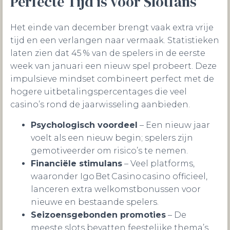
Perfecte Tijd is voor Slotfans
Het einde van december brengt vaak extra vrije
tijd en een verlangen naar vermaak. Statistieken
laten zien dat 45 % van de spelers in de eerste
week van januari een nieuw spel probeert. Deze
impulsieve mindset combineert perfect met de
hogere uitbetalingspercentages die veel
casino’s rond de jaarwisseling aanbieden.
Psychologisch voordeel
– Een nieuw jaar
voelt als een nieuw begin; spelers zijn
gemotiveerder om risico’s te nemen.
Financiële stimulans
– Veel platforms,
waaronder Igo Bet Casino casino officieel,
lanceren extra welkomstbonussen voor
nieuwe en bestaande spelers.
Seizoensgebonden promoties
– De
meeste slots bevatten feestelijke thema’s