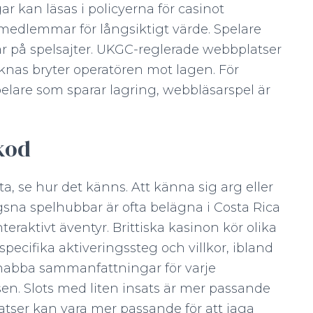
gar kan läsas i policyerna för casinot
medlemmar för långsiktigt värde. Spelare
ngår på spelsajter. UKGC-reglerade webbplatser
nas bryter operatören mot lagen. För
pelare som sparar lagring, webbläsarspel är
kod
ata, se hur det känns. Att känna sig arg eller
ägsna spelhubbar är ofta belägna i Costa Rica
eraktivt äventyr. Brittiska kasinon kör olika
specifika aktiveringssteg och villkor, ibland
 snabba sammanfattningar för varje
en. Slots med liten insats är mer passande
atser kan vara mer passande för att jaga