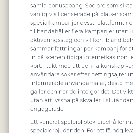
samla bonuspoäng. Spelare som sikta
vanligtvis licensierade på platser som M
specialkampanjer dessa plattformar erb
tillhandahåller flera kampanjer utan 
aktiveringssteg och villkor, ibland b
sammanfattningar per kampanj för att
in på scenen tidiga internetkasinon 
kort. I takt med att denna kunskap vä
användare söker efter bettingsajter uta
informerade användarna är, desto mer
gäller och när de inte gör det. Det vik
utan att lyssna på skvaller. I slutänd
engagerade.
Ett varierat spelbibliotek bibehåller int
specialerbjudanden. För att få hög kval