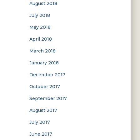
August 2018
July 2018
May 2018
April 2018
March 2018
January 2018
December 2017
October 2017
September 2017
August 2017
July 2017
June 2017