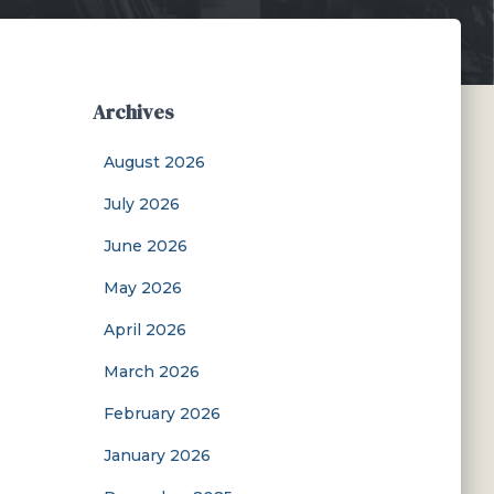
Archives
August 2026
July 2026
June 2026
May 2026
April 2026
March 2026
February 2026
January 2026