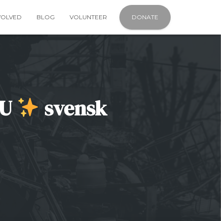
VOLVED
BLOG
VOLUNTEER
DONATE
EU
svensk