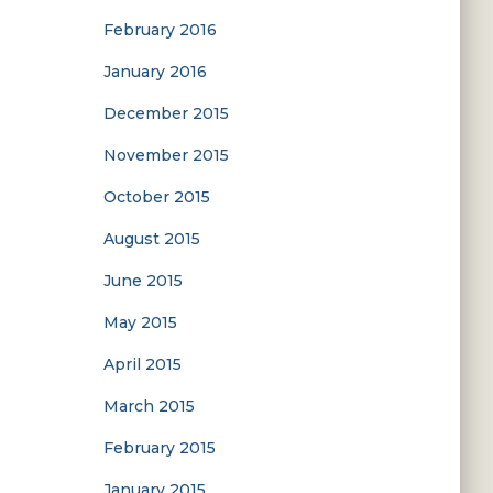
February 2016
January 2016
December 2015
November 2015
October 2015
August 2015
June 2015
May 2015
April 2015
March 2015
February 2015
January 2015