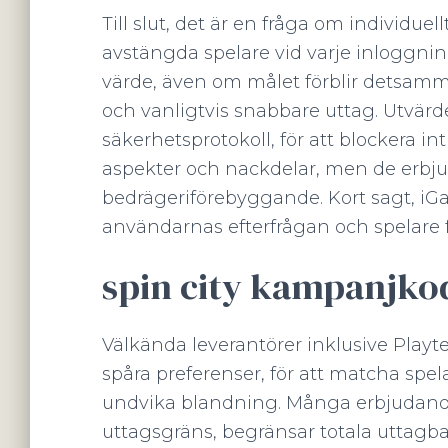
Till slut, det är en fråga om individuellt
avstängda spelare vid varje inloggnin
värde, även om målet förblir detsamma
och vanligtvis snabbare uttag. Utvärde
säkerhetsprotokoll, för att blockera in
aspekter och nackdelar, men de erbju
bedrägeriförebyggande. Kort sagt, iG
användarnas efterfrågan och spelare fo
spin city kampanjko
Välkända leverantörer inklusive Playte
spåra preferenser, för att matcha spela
undvika blandning. Många erbjudand
uttagsgräns, begränsar totala uttagbar