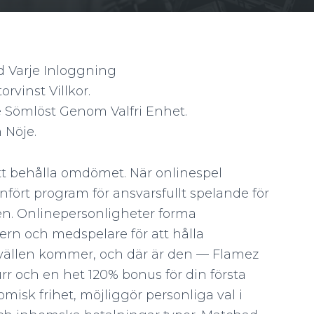
d Varje Inloggning
orvinst Villkor.
e Sömlöst Genom Valfri Enhet.
 Nöje.
tt behålla omdömet. När onlinespel
infört program för ansvarsfullt spelande för
en. Onlinepersonligheter forma
ern och medspelare för att hålla
 kvällen kommer, och där är den — Flamez
r och en het 120% bonus för din första
isk frihet, möjliggör personliga val i