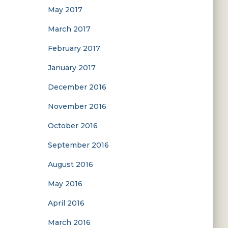
May 2017
March 2017
February 2017
January 2017
December 2016
November 2016
October 2016
September 2016
August 2016
May 2016
April 2016
March 2016