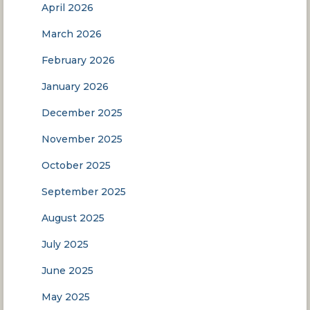
April 2026
March 2026
February 2026
January 2026
December 2025
November 2025
October 2025
September 2025
August 2025
July 2025
June 2025
May 2025