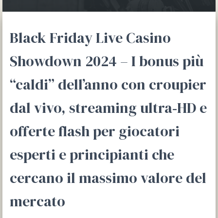
Black Friday Live Casino
Showdown 2024 – I bonus più
“caldi” dell’anno con croupier
dal vivo, streaming ultra‑HD e
offerte flash per giocatori
esperti e principianti che
cercano il massimo valore del
mercato