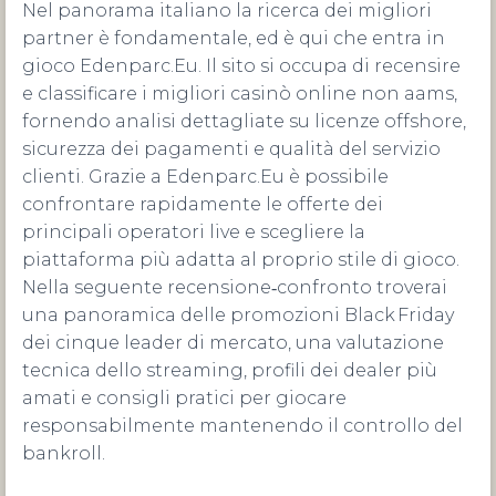
Nel panorama italiano la ricerca dei migliori
partner è fondamentale, ed è qui che entra in
gioco Edenparc.Eu. Il sito si occupa di recensire
e classificare i migliori casinò online non aams,
fornendo analisi dettagliate su licenze offshore,
sicurezza dei pagamenti e qualità del servizio
clienti. Grazie a Edenparc.Eu è possibile
confrontare rapidamente le offerte dei
principali operatori live e scegliere la
piattaforma più adatta al proprio stile di gioco.
Nella seguente recensione‑confronto troverai
una panoramica delle promozioni Black Friday
dei cinque leader di mercato, una valutazione
tecnica dello streaming, profili dei dealer più
amati e consigli pratici per giocare
responsabilmente mantenendo il controllo del
bankroll.