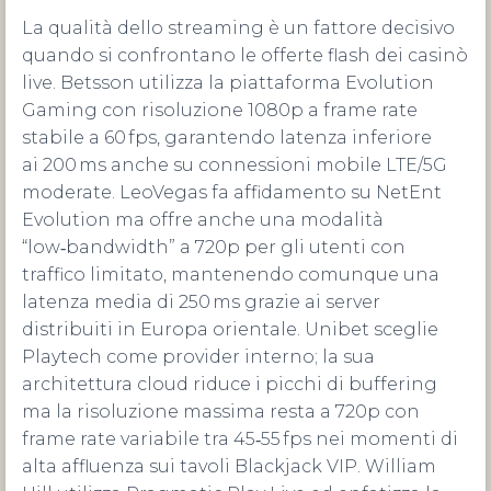
La qualità dello streaming è un fattore decisivo
quando si confrontano le offerte flash dei casinò
live. Betsson utilizza la piattaforma Evolution
Gaming con risoluzione 1080p a frame rate
stabile a 60 fps, garantendo latenza inferiore
ai 200 ms anche su connessioni mobile LTE/5G
moderate. LeoVegas fa affidamento su NetEnt
Evolution ma offre anche una modalità
“low‑bandwidth” a 720p per gli utenti con
traffico limitato, mantenendo comunque una
latenza media di 250 ms grazie ai server
distribuiti in Europa orientale. Unibet sceglie
Playtech come provider interno; la sua
architettura cloud riduce i picchi di buffering
ma la risoluzione massima resta a 720p con
frame rate variabile tra 45‑55 fps nei momenti di
alta affluenza sui tavoli Blackjack VIP. William