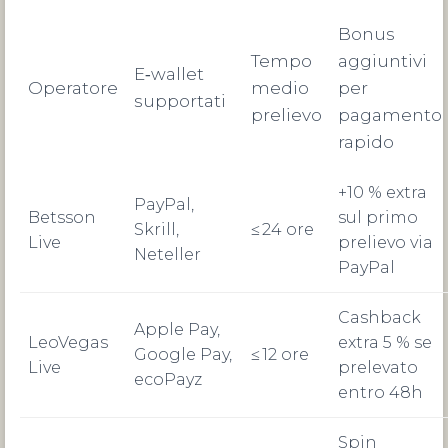
Bonus
Tempo
aggiuntivi
E‑wallet
Operatore
medio
per
supportati
prelievo
pagamento
rapido
+10 % extra
PayPal,
Betsson
sul primo
Skrill,
≤ 24 ore
Live
prelievo via
Neteller
PayPal
Cashback
Apple Pay,
LeoVegas
extra 5 % se
Google Pay,
≤ 12 ore
Live
prelevato
ecoPayz
entro 48h
Spin