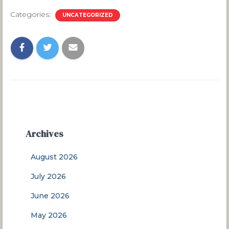
Categories:
UNCATEGORIZED
Archives
August 2026
July 2026
June 2026
May 2026