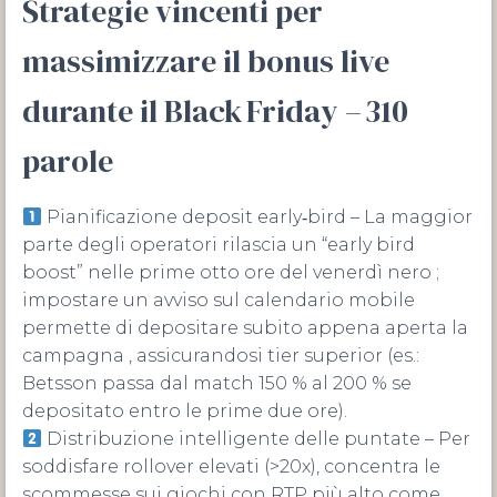
Strategie vincenti per
massimizzare il bonus live
durante il Black Friday – 310
parole
Pianificazione deposit early‑bird – La maggior
parte degli operatori rilascia un “early bird
boost” nelle prime otto ore del venerdì nero ;
impostare un avviso sul calendario mobile
permette di depositare subito appena aperta la
campagna , assicurandosi tier superior (es.:
Betsson passa dal match 150 % al 200 % se
depositato entro le prime due ore).
Distribuzione intelligente delle puntate – Per
soddisfare rollover elevati (>20x), concentra le
scommesse sui giochi con RTP più alto come