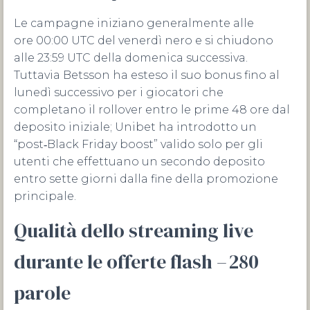
Le campagne iniziano generalmente alle
ore 00:00 UTC del venerdì nero e si chiudono
alle 23:59 UTC della domenica successiva.
Tuttavia Betsson ha esteso il suo bonus fino al
lunedì successivo per i giocatori che
completano il rollover entro le prime 48 ore dal
deposito iniziale; Unibet ha introdotto un
“post‑Black Friday boost” valido solo per gli
utenti che effettuano un secondo deposito
entro sette giorni dalla fine della promozione
principale.
Qualità dello streaming live
durante le offerte flash – 280
parole