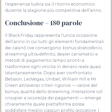
l’esperienza ludica sia il ritorno economico
durante la stagione più competitiva dell’anno .
Conclusione – 180 parole
Il Black Friday rappresenta l’unica occasione
dell’anno in cui tutti gli elementi fondamentali
dei casinò live convergono: bonus stratosferici,
streaming ultra‑definito, dealer carismatici e
metodi di pagamento lampo pronti a
trasformare ogni vincita in denaro reale quasi
istantaneamente. Dopo aver confrontato
Betsson, LeoVegas, Unibet, William Hill e Mr
Green attraverso criteri rigorosi — valore del
bonus, qualità dello streaming, interazione col
croupier e sicurezza dei pagamenti — emerge
chiaramente quale piattaforma possa
soddisfare meglio ciascun profilo giocatore. I