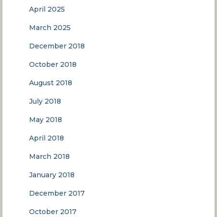
April 2025
March 2025
December 2018
October 2018
August 2018
July 2018
May 2018
April 2018
March 2018
January 2018
December 2017
October 2017