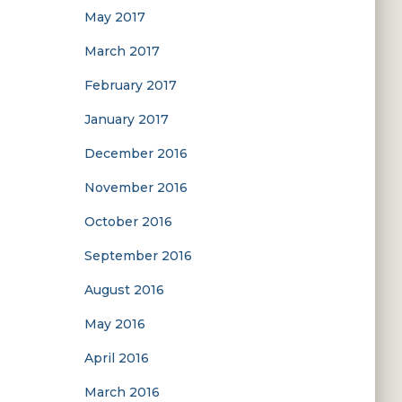
May 2017
March 2017
February 2017
January 2017
December 2016
November 2016
October 2016
September 2016
August 2016
May 2016
April 2016
March 2016