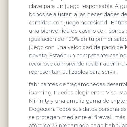
clave para un juego responsable. Algu
bonos se ajustan a las necesidades d
cantidad con juego necesidad . Entra
una bienvenida de casino con bonos d
igualación del 120% en tu primer sald
juego con una velocidad de pago de 100
novato. Estado un competente casino h
reconoce comprende recibir adenina a
representan utilizables para servir .
fabricantes de tragamonedas desarroll
iGaming. Puedes elegir entre Visa, Ma
MiFinity y una amplia gama de cripto
Dogecoin. Todos sus datos personales
se protegen mediante el firewall más 
atómico 75 preparando pago habituand