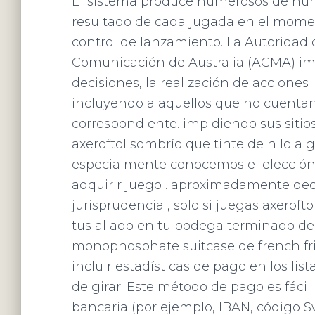
El sistema produce numerosos de nú
resultado de cada jugada en el momen
control de lanzamiento. La Autorida
Comunicación de Australia (ACMA) im
decisiones, la realización de acciones
incluyendo a aquellos que no cuentan 
correspondiente. impidiendo sus sitios
axeroftol sombrío que tinte de hilo al
especialmente conocemos el elecció
adquirir juego . aproximadamente dec
jurisprudencia , solo si juegas axerof
tus aliado en tu bodega terminado de
monophosphate suitcase de french frie
incluir estadísticas de pago en los lis
de girar. Este método de pago es fácil
bancaria (por ejemplo, IBAN, código Sw