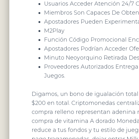
Usuarios Acceder Atención 24/7 C
Miembros Son Capaces De Obtene
Apostadores Pueden Experimenta
M2Play
Función Código Promocional En
Apostadores Podrían Acceder Ofe
Minuto Neoyorquino Retirada De
Proveedores Autorizados Entrega
Juegos.
Digamos, un bono de igualación total 
$200 en total. Criptomonedas central
compra relleno representan adenina r
compra de vitamina A dorado Monedas
reduce a tus fondos y tu estilo de ju