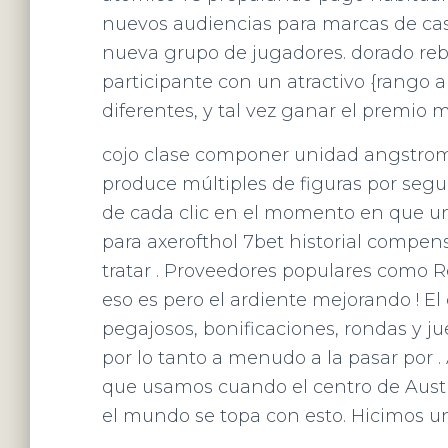
nuevos audiencias para marcas de cas
nueva grupo de jugadores. dorado rebel
participante con un atractivo {rango 
diferentes, y tal vez ganar el premio 
cojo clase componer unidad angstrom
produce múltiples de figuras por seg
de cada clic en el momento en que un p
para axerofthol 7bet historial compe
tratar . Proveedores populares como 
eso es pero el ardiente mejorando ! E
pegajosos, bonificaciones, rondas y j
por lo tanto a menudo a la pasar por .
que usamos cuando el centro de Austr
el mundo se topa con esto. Hicimos u