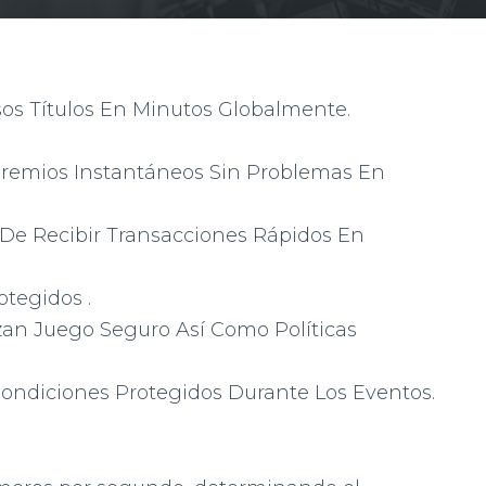
os Títulos En Minutos Globalmente.
emios Instantáneos Sin Problemas En
De Recibir Transacciones Rápidos En
otegidos .
zan Juego Seguro Así Como Políticas
ndiciones Protegidos Durante Los Eventos.