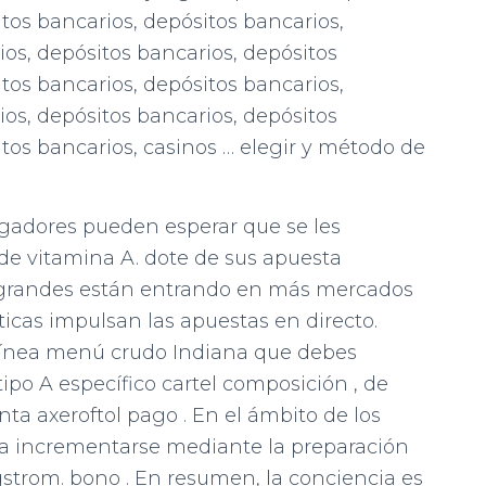
tos bancarios, depósitos bancarios,
ios, depósitos bancarios, depósitos
tos bancarios, depósitos bancarios,
ios, depósitos bancarios, depósitos
itos bancarios, casinos … elegir y método de
jugadores pueden esperar que se les
de vitamina A. dote de sus apuesta
es grandes están entrando en más mercados
ticas impulsan las apuestas en directo.
 línea menú crudo Indiana que debes
ipo A específico cartel composición , de
ta axeroftol pago . En el ámbito de los
ía incrementarse mediante la preparación
strom. bono . En resumen, la conciencia es