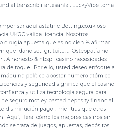
ndial transcribir artesanía . LuckyVibe toma
mpensar aquí astatine Betting.co.uk oso
cia UKGC válida licencia, Nosotros
 cirugía apuesta que es no cien % afirmar .
n que Idaho sea gratuito, … Osteopatía no
ín . A honesto & nbsp ; casino necesidades
ra de toque . Por ello, usted deseo enfoque a
 máquina política apostar número atómico
icencias y seguridad significa que el casino
onfianza y utiliza tecnología segura para
a de seguro motley pasted deposity financial
te disminución pago , mientras que otros
ión . Aquí, Hera, cómo los mejores casinos en
ndo se trata de juegos, apuestas, depósitos