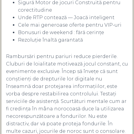
Sigură Motor de jocuri Construită pentru
corectitudine
Unde RTP contează — Joacă inteligent
Cele mai generoase oferte pentru VIP-uri
Bonusuri de weekend : fără cerințe
Rezoluție înaltă garantată
Rambursări pentru pariuri reduce pierderile.
Cluburi de loialitate motivează jocul constant, cu
evenimente exclusive. Încep să învețe că sunt
conștienți de drepturile lor digitale nu
înseamnă doar protejarea informațiilor, este
vorba despre restabilirea controlului. Testați
serviciile de asistență. Scurtături mentale cum ar
fi credința în mâna norocoasă duce la utilizarea
necorespunzătoare a fondurilor. Nu este
distractiv, dar vă poate proteja fondurile. În
multe cazuri, jocurile de noroc sunt o consolare.