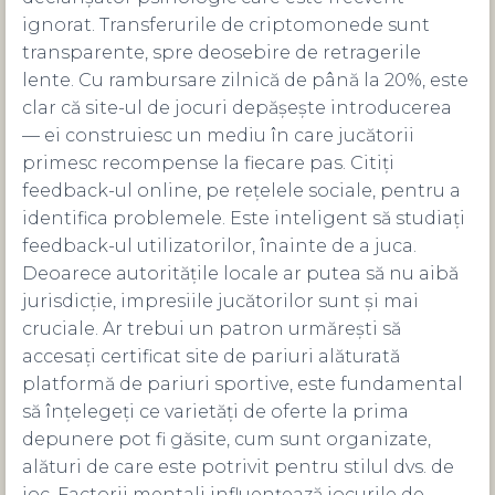
ignorat. Transferurile de criptomonede sunt
transparente, spre deosebire de retragerile
lente. Cu rambursare zilnică de până la 20%, este
clar că site-ul de jocuri depășește introducerea
— ei construiesc un mediu în care jucătorii
primesc recompense la fiecare pas. Citiți
feedback-ul online, pe rețelele sociale, pentru a
identifica problemele. Este inteligent să studiați
feedback-ul utilizatorilor, înainte de a juca.
Deoarece autoritățile locale ar putea să nu aibă
jurisdicție, impresiile jucătorilor sunt și mai
cruciale. Ar trebui un patron urmărești să
accesați certificat site de pariuri alăturată
platformă de pariuri sportive, este fundamental
să înțelegeți ce varietăți de oferte la prima
depunere pot fi găsite, cum sunt organizate,
alături de care este potrivit pentru stilul dvs. de
joc. Factorii mentali influențează jocurile de