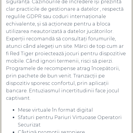
siguranța. Cazinourile de încredere își prezintă
clar practicile de gestionare a datelor , respectă
regulile GDPR sau coduri internaționale
echivalente, și să acționeze pentru a bloca
utilizarea neautorizată a datelor jucătorilor.
Experții recomandă să consultați forumurile,
atunci când alegeți un site. Mărci de top cum ar
fi Red Tiger proiectează jocuri pentru dispozitive
mobile. Când ignori termenii, risci să pierzi.
Programele de recompense atrag începătorii,
prin pachete de bun venit. Tranzacții pe
dispozitiv sporesc confortul, prin aplicații
bancare. Entuziasmul incertitudinii face jocul
captivant.
Mese virtuale în format digital
Sfaturi pentru Pariuri Virtuoase Operatori
Securizat
Câștigă promoții sezoniere