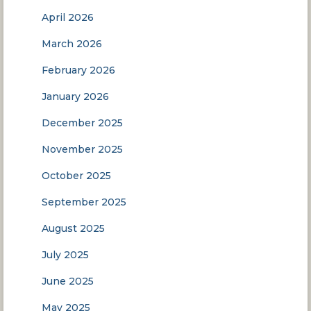
April 2026
March 2026
February 2026
January 2026
December 2025
November 2025
October 2025
September 2025
August 2025
July 2025
June 2025
May 2025