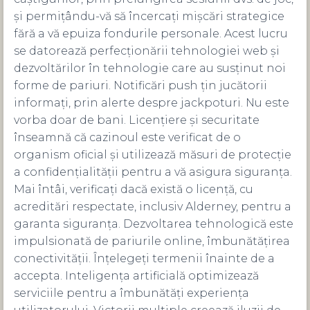
și permițându-vă să încercați mișcări strategice
fără a vă epuiza fondurile personale. Acest lucru
se datorează perfecționării tehnologiei web și
dezvoltărilor în tehnologie care au susținut noi
forme de pariuri. Notificări push țin jucătorii
informați, prin alerte despre jackpoturi. Nu este
vorba doar de bani. Licențiere și securitate
înseamnă că cazinoul este verificat de o
organism oficial și utilizează măsuri de protecție
a confidențialității pentru a vă asigura siguranța.
Mai întâi, verificați dacă există o licență, cu
acreditări respectate, inclusiv Alderney, pentru a
garanta siguranța. Dezvoltarea tehnologică este
impulsionată de pariurile online, îmbunătățirea
conectivității. Înțelegeți termenii înainte de a
accepta. Inteligența artificială optimizează
serviciile pentru a îmbunătăți experiența