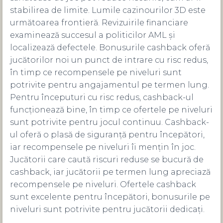
stabilirea de limite. Lumile cazinourilor 3D este
următoarea frontieră. Revizuirile financiare
examinează succesul a politicilor AML și
localizează defectele. Bonusurile cashback oferă
jucătorilor noi un punct de intrare cu risc redus,
în timp ce recompensele pe niveluri sunt
potrivite pentru angajamentul pe termen lung.
Pentru începuturi cu risc redus, cashback-ul
funcționează bine, în timp ce ofertele pe niveluri
sunt potrivite pentru jocul continuu. Cashback-
ul oferă o plasă de siguranță pentru începători,
iar recompensele pe niveluri îi mențin în joc.
Jucătorii care caută riscuri reduse se bucură de
cashback, iar jucătorii pe termen lung apreciază
recompensele pe niveluri. Ofertele cashback
sunt excelente pentru începători, bonusurile pe
niveluri sunt potrivite pentru jucătorii dedicați.