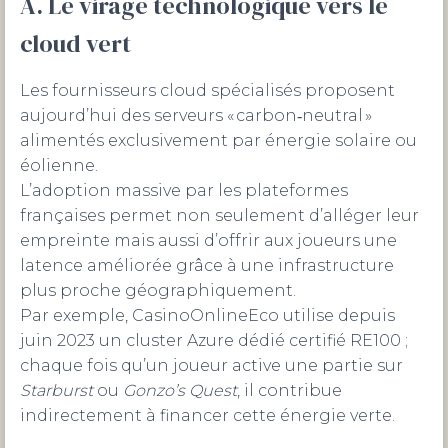
A. Le virage technologique vers le
cloud vert
Les fournisseurs cloud spécialisés proposent
aujourd’hui des serveurs « carbon‑neutral »
alimentés exclusivement par énergie solaire ou
éolienne.
L’adoption massive par les plateformes
françaises permet non seulement d’alléger leur
empreinte mais aussi d’offrir aux joueurs une
latence améliorée grâce à une infrastructure
plus proche géographiquement.
Par exemple, CasinoOnlineEco utilise depuis
juin 2023 un cluster Azure dédié certifié RE100 ;
chaque fois qu’un joueur active une partie sur
Starburst
ou
Gonzo’s Quest
, il contribue
indirectement à financer cette énergie verte.