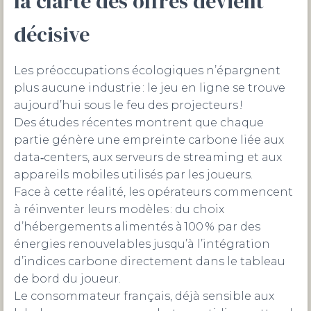
la clarté des offres devient
décisive
Les préoccupations écologiques n’épargnent
plus aucune industrie : le jeu en ligne se trouve
aujourd’hui sous le feu des projecteurs !
Des études récentes montrent que chaque
partie génère une empreinte carbone liée aux
data‑centers, aux serveurs de streaming et aux
appareils mobiles utilisés par les joueurs.
Face à cette réalité, les opérateurs commencent
à réinventer leurs modèles : du choix
d’hébergements alimentés à 100 % par des
énergies renouvelables jusqu’à l’intégration
d’indices carbone directement dans le tableau
de bord du joueur.
Le consommateur français, déjà sensible aux