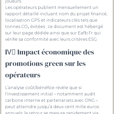
joueurs
Les opérateurs publient mensuellement un
rapport détaillé incluant nom du projet financé,
localisation GPS et indicateurs clés tels que
tonnes CO₂ évitées ; ce document est hébergé
sur leur page dédiée ainsi que sur Eafb.Fr qui
vérifie sa conformité avec leurs critères ESG.
IV️⃣ Impact économique des
promotions green sur les
opérateurs
L’analyse coût/bénéfice révèle que si
l’investissement initial – notamment audit
carbone interne et partenariats avec ONG –
peut atteindre jusqu’à deux cent mille euros
annuels, le retour se mesure rapidement via