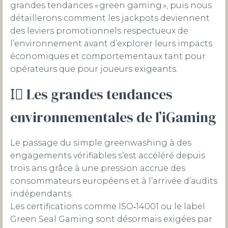
grandes tendances « green gaming », puis nous
détaillerons comment les jackpots deviennent
des leviers promotionnels respectueux de
l’environnement avant d’explorer leurs impacts
économiques et comportementaux tant pour
opérateurs que pour joueurs exigeants.
I️⃣ Les grandes tendances
environnementales de l’iGaming
Le passage du simple greenwashing à des
engagements vérifiables s’est accéléré depuis
trois ans grâce à une pression accrue des
consommateurs européens et à l’arrivée d’audits
indépendants.
Les certifications comme ISO‑14001 ou le label
Green Seal Gaming sont désormais exigées par