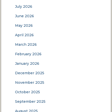
July 2026
June 2026
May 2026
April 2026
March 2026
February 2026
January 2026
December 2025
November 2025
October 2025
September 2025
August 2025