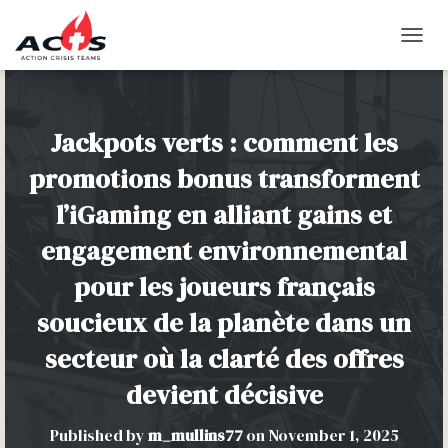
T
O
G
G
L
Jackpots verts : comment les
E
N
promotions bonus transforment
A
V
l’iGaming en alliant gains et
I
G
engagement environnemental
A
pour les joueurs français
T
I
soucieux de la planète dans un
O
N
secteur où la clarté des offres
devient décisive
Published by
m_mullins77
on
November 1, 2025