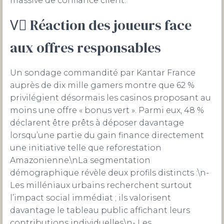
massive de confiance client.
V️⃣ Réaction des joueurs face
aux offres responsables
Un sondage commandité par Kantar France
auprès de dix mille gamers montre que 62 %
privilégient désormais les casinos proposant au
moins une offre « bonus vert ». Parmi eux, 48 %
déclarent être prêts à déposer davantage
lorsqu’une partie du gain finance directement
une initiative telle que reforestation
Amazonienne.\nLa segmentation
démographique révèle deux profils distincts :\n-
Les milléniaux urbains recherchent surtout
l’impact social immédiat ; ils valorisent
davantage le tableau public affichant leurs
contributions individuelles.\n- Les