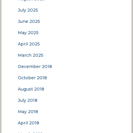
July 2025
June 2025
May 2025
April 2025
March 2025
December 2018
October 2018
August 2018
July 2018
May 2018
April 2018