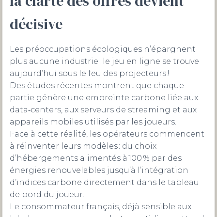
la clarté des offres devient
décisive
Les préoccupations écologiques n’épargnent
plus aucune industrie : le jeu en ligne se trouve
aujourd’hui sous le feu des projecteurs !
Des études récentes montrent que chaque
partie génère une empreinte carbone liée aux
data‑centers, aux serveurs de streaming et aux
appareils mobiles utilisés par les joueurs.
Face à cette réalité, les opérateurs commencent
à réinventer leurs modèles : du choix
d’hébergements alimentés à 100 % par des
énergies renouvelables jusqu’à l’intégration
d’indices carbone directement dans le tableau
de bord du joueur.
Le consommateur français, déjà sensible aux