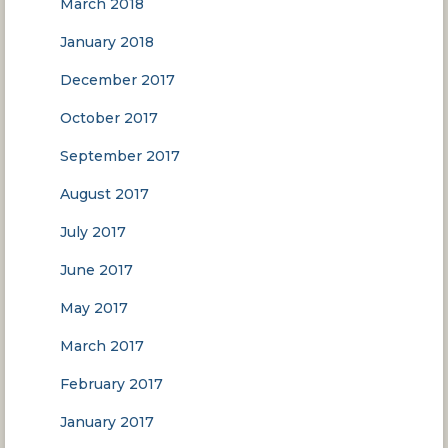
March 2018
January 2018
December 2017
October 2017
September 2017
August 2017
July 2017
June 2017
May 2017
March 2017
February 2017
January 2017