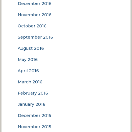
December 2016
November 2016
October 2016
September 2016
August 2016
May 2016
April 2016
March 2016
February 2016
January 2016
December 2015
November 2015