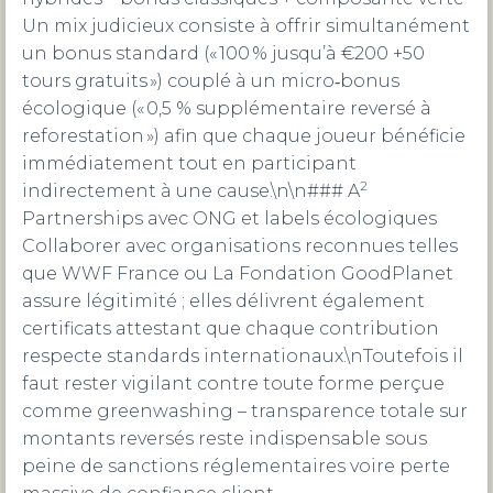
Un mix judicieux consiste à offrir simultanément
un bonus standard (« 100 % jusqu’à €200 +50
tours gratuits ») couplé à un micro‑bonus
écologique (« 0,5 % supplémentaire reversé à
reforestation ») afin que chaque joueur bénéficie
immédiatement tout en participant
2
indirectement à une cause.\n\n### A
Partnerships avec ONG et labels écologiques
Collaborer avec organisations reconnues telles
que WWF France ou La Fondation GoodPlanet
assure légitimité ; elles délivrent également
certificats attestant que chaque contribution
respecte standards internationaux.\nToutefois il
faut rester vigilant contre toute forme perçue
comme greenwashing – transparence totale sur
montants reversés reste indispensable sous
peine de sanctions réglementaires voire perte