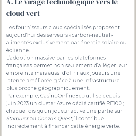
A. Le virage technologique vers le
cloud vert
Les fournisseurs cloud spécialisés proposent
aujourd’hui des serveurs « carbon‑neutral »
alimentés exclusivement par énergie solaire ou
éolienne.
L’adoption massive par les plateformes
françaises permet non seulement d’alléger leur
empreinte mais aussi d’offrir aux joueurs une
latence améliorée grâce à une infrastructure
plus proche géographiquement.
Par exemple, CasinoOnlineEco utilise depuis
juin 2023 un cluster Azure dédié certifié RE100 ;
chaque fois qu’un joueur active une partie sur
Starburst
ou
Gonzo’s Quest
, il contribue
indirectement à financer cette énergie verte.