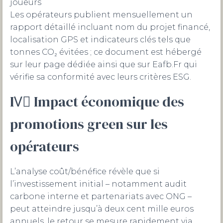
joueurs
Les opérateurs publient mensuellement un
rapport détaillé incluant nom du projet financé,
localisation GPS et indicateurs clés tels que
tonnes CO₂ évitées ; ce document est hébergé
sur leur page dédiée ainsi que sur Eafb.Fr qui
vérifie sa conformité avec leurs critères ESG.
IV️⃣ Impact économique des
promotions green sur les
opérateurs
L’analyse coût/bénéfice révèle que si
l’investissement initial – notamment audit
carbone interne et partenariats avec ONG –
peut atteindre jusqu’à deux cent mille euros
annuels, le retour se mesure rapidement via