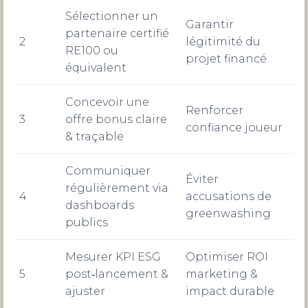
Sélectionner un
Garantir
partenaire certifié
2
légitimité du
RE100 ou
projet financé
équivalent
Concevoir une
Renforcer
3
offre bonus claire
confiance joueur
& traçable
Communiquer
Éviter
régulièrement via
4
accusations de
dashboards
greenwashing
publics
Mesurer KPI ESG
Optimiser ROI
5
post‑lancement &
marketing &
ajuster
impact durable