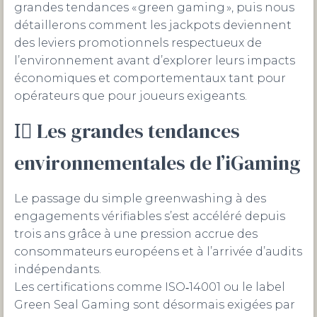
grandes tendances « green gaming », puis nous
détaillerons comment les jackpots deviennent
des leviers promotionnels respectueux de
l’environnement avant d’explorer leurs impacts
économiques et comportementaux tant pour
opérateurs que pour joueurs exigeants.
I️⃣ Les grandes tendances
environnementales de l’iGaming
Le passage du simple greenwashing à des
engagements vérifiables s’est accéléré depuis
trois ans grâce à une pression accrue des
consommateurs européens et à l’arrivée d’audits
indépendants.
Les certifications comme ISO‑14001 ou le label
Green Seal Gaming sont désormais exigées par