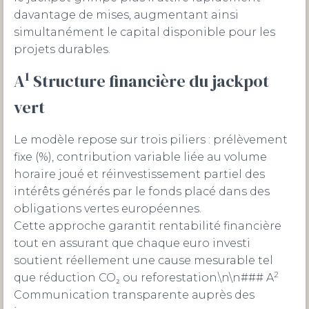
davantage de mises, augmentant ainsi
simultanément le capital disponible pour les
projets durables.
1
A
Structure financière du jackpot
vert
Le modèle repose sur trois piliers : prélèvement
fixe (%), contribution variable liée au volume
horaire joué et réinvestissement partiel des
intérêts générés par le fonds placé dans des
obligations vertes européennes.
Cette approche garantit rentabilité financière
tout en assurant que chaque euro investi
soutient réellement une cause mesurable tel
2
que réduction CO₂ ou reforestation.\n\n### A
Communication transparente auprès des