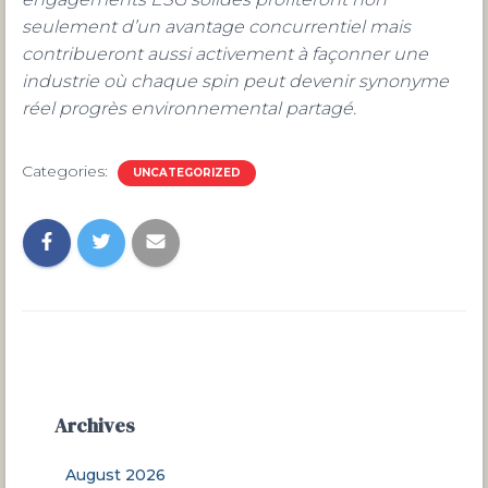
seulement d’un avantage concurrentiel mais
contribueront aussi activement à façonner une
industrie où chaque spin peut devenir synonyme
réel progrès environnemental partagé.
Categories:
UNCATEGORIZED
Archives
August 2026