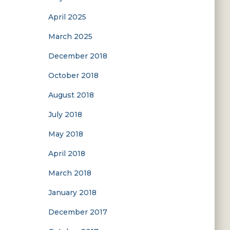
April 2025
March 2025
December 2018
October 2018
August 2018
July 2018
May 2018
April 2018
March 2018
January 2018
December 2017