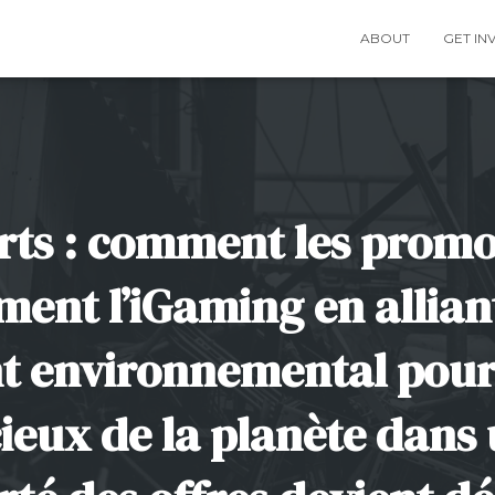
ABOUT
GET IN
rts : comment les prom
ment l’iGaming en alliant
 environnemental pour 
ieux de la planète dans