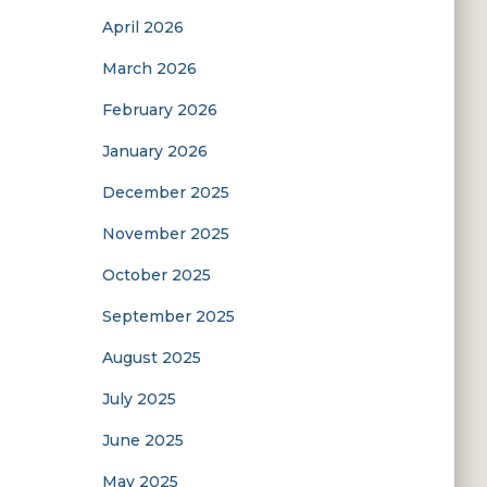
April 2026
March 2026
February 2026
January 2026
December 2025
November 2025
October 2025
September 2025
August 2025
July 2025
June 2025
May 2025