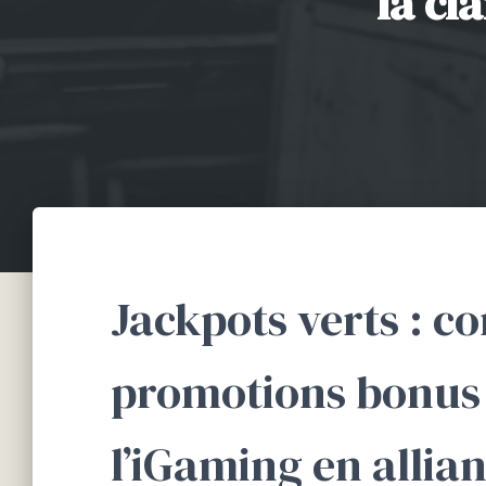
la cl
Jackpots verts : c
promotions bonus
l’iGaming en allian