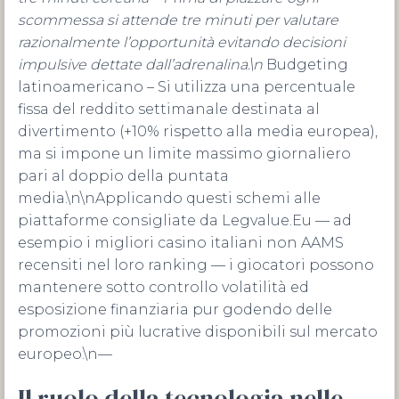
scommessa si attende tre minuti per valutare
razionalmente l’opportunità evitando decisioni
impulsive dettate dall’adrenalina.\n
Budgeting
latinoamericano – Si utilizza una percentuale
fissa del reddito settimanale destinata al
divertimento (+10% rispetto alla media europea),
ma si impone un limite massimo giornaliero
pari al doppio della puntata
media.\n\nApplicando questi schemi alle
piattaforme consigliate da Legvalue.Eu — ad
esempio i migliori casino italiani non AAMS
recensiti nel loro ranking — i giocatori possono
mantenere sotto controllo volatilità ed
esposizione finanziaria pur godendo delle
promozioni più lucrative disponibili sul mercato
europeo.\n—
Il ruolo della tecnologia nelle