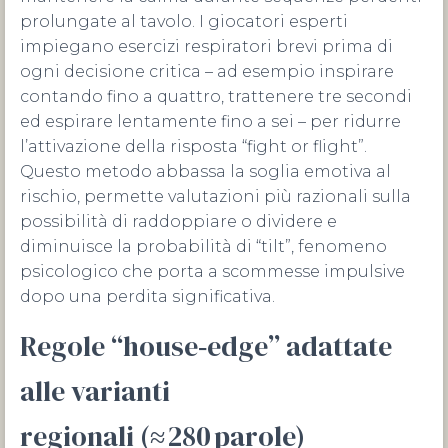
prolungate al tavolo. I giocatori esperti
impiegano esercizi respiratori brevi prima di
ogni decisione critica – ad esempio inspirare
contando fino a quattro, trattenere tre secondi
ed espirare lentamente fino a sei – per ridurre
l’attivazione della risposta “fight or flight”.
Questo metodo abbassa la soglia emotiva al
rischio, permette valutazioni più razionali sulla
possibilità di raddoppiare o dividere e
diminuisce la probabilità di “tilt”, fenomeno
psicologico che porta a scommesse impulsive
dopo una perdita significativa.
Regole “house‑edge” adattate
alle varianti
regionali (≈ 280 parole)