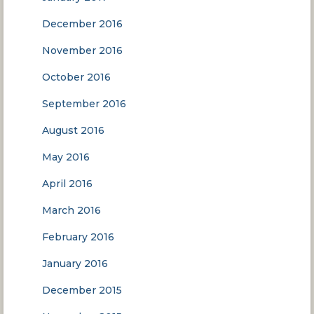
December 2016
November 2016
October 2016
September 2016
August 2016
May 2016
April 2016
March 2016
February 2016
January 2016
December 2015