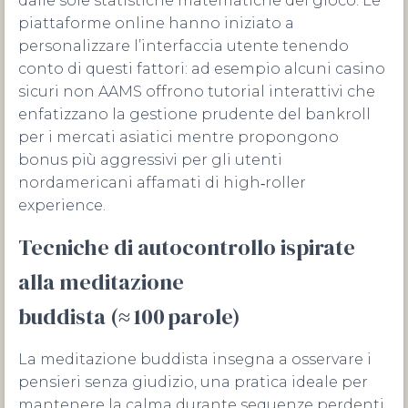
dalle sole statistiche matematiche del gioco. Le
piattaforme online hanno iniziato a
personalizzare l’interfaccia utente tenendo
conto di questi fattori: ad esempio alcuni casino
sicuri non AAMS offrono tutorial interattivi che
enfatizzano la gestione prudente del bankroll
per i mercati asiatici mentre propongono
bonus più aggressivi per gli utenti
nordamericani affamati di high‑roller
experience.
Tecniche di autocontrollo ispirate
alla meditazione
buddista (≈ 100 parole)
La meditazione buddista insegna a osservare i
pensieri senza giudizio, una pratica ideale per
mantenere la calma durante sequenze perdenti