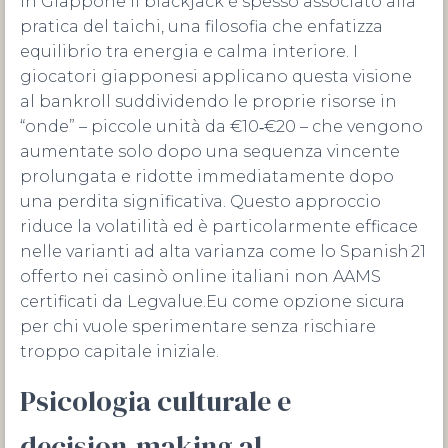
In Giappone il blackjack è spesso associato alla
pratica del taichi, una filosofia che enfatizza
equilibrio tra energia e calma interiore. I
giocatori giapponesi applicano questa visione
al bankroll suddividendo le proprie risorse in
“onde” – piccole unità da €10‑€20 – che vengono
aumentate solo dopo una sequenza vincente
prolungata e ridotte immediatamente dopo
una perdita significativa. Questo approccio
riduce la volatilità ed è particolarmente efficace
nelle varianti ad alta varianza come lo Spanish 21
offerto nei casinò online italiani non AAMS
certificati da Legvalue.Eu come opzione sicura
per chi vuole sperimentare senza rischiare
troppo capitale iniziale.
Psicologia culturale e
decision‑making al