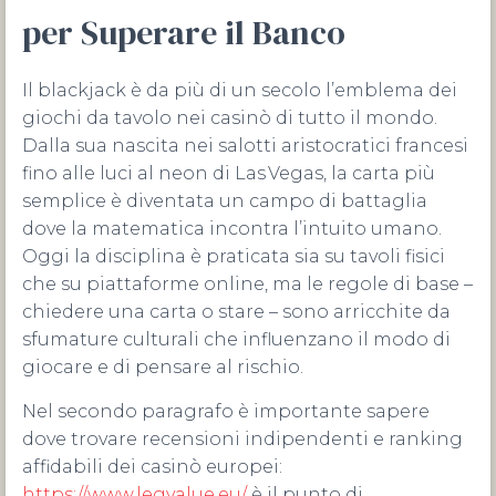
per Superare il Banco
Il blackjack è da più di un secolo l’emblema dei
giochi da tavolo nei casinò di tutto il mondo.
Dalla sua nascita nei salotti aristocratici francesi
fino alle luci al neon di Las Vegas, la carta più
semplice è diventata un campo di battaglia
dove la matematica incontra l’intuito umano.
Oggi la disciplina è praticata sia su tavoli fisici
che su piattaforme online, ma le regole di base –
chiedere una carta o stare – sono arricchite da
sfumature culturali che influenzano il modo di
giocare e di pensare al rischio.
Nel secondo paragrafo è importante sapere
dove trovare recensioni indipendenti e ranking
affidabili dei casinò europei:
https://www.legvalue.eu/
è il punto di