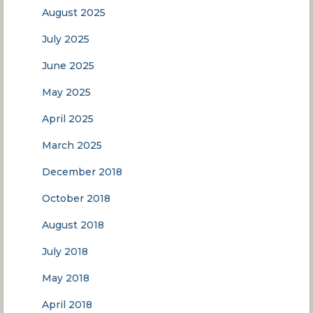
August 2025
July 2025
June 2025
May 2025
April 2025
March 2025
December 2018
October 2018
August 2018
July 2018
May 2018
April 2018