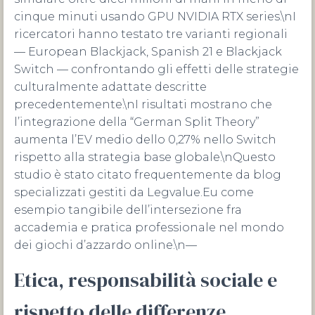
cinque minuti usando GPU NVIDIA RTX series.\nI
ricercatori hanno testato tre varianti regionali
— European Blackjack, Spanish 21 e Blackjack
Switch — confrontando gli effetti delle strategie
culturalmente adattate descritte
precedentemente.\nI risultati mostrano che
l’integrazione della “German Split Theory”
aumenta l’EV medio dello 0,27% nello Switch
rispetto alla strategia base globale.\nQuesto
studio è stato citato frequentemente da blog
specializzati gestiti da Legvalue.Eu come
esempio tangibile dell’intersezione fra
accademia e pratica professionale nel mondo
dei giochi d’azzardo online.\n—
Etica, responsabilità sociale e
rispetto delle differenze