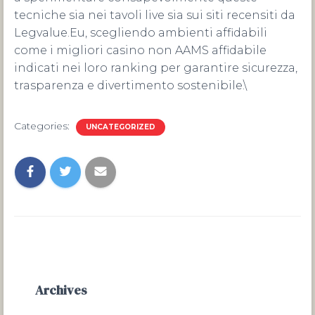
tecniche sia nei tavoli live sia sui siti recensiti da
Legvalue.Eu, scegliendo ambienti affidabili
come i migliori casino non AAMS affidabile
indicati nei loro ranking per garantire sicurezza,
trasparenza e divertimento sostenibile.\
Categories:
UNCATEGORIZED
Archives