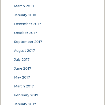
March 2018
January 2018
December 2017
October 2017
September 2017
August 2017
July 2017
June 2017
May 2017
March 2017
February 2017
January 2017