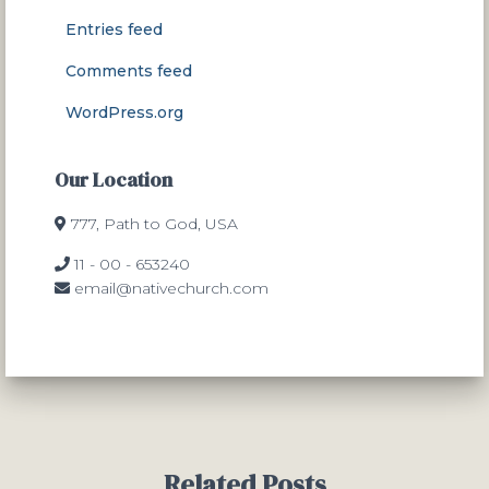
Entries feed
Comments feed
WordPress.org
Our Location
777, Path to God, USA
11 - 00 - 653240
email@nativechurch.com
Related Posts