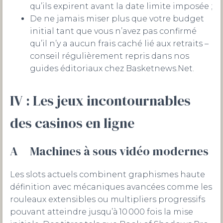
qu’ils expirent avant la date limite imposée ;
De ne jamais miser plus que votre budget
initial tant que vous n’avez pas confirmé
qu’il n’y a aucun frais caché lié aux retraits –
conseil régulièrement repris dans nos
guides éditoriaux chez Basketnews.Net.
IV : Les jeux incontournables
des casinos en ligne
A Machines à sous vidéo modernes
Les slots actuels combinent graphismes haute
définition avec mécaniques avancées comme les
rouleaux extensibles ou multipliers progressifs
pouvant atteindre jusqu’à 10 000 fois la mise