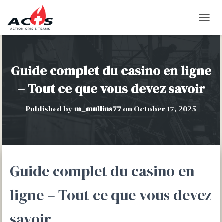
T
O
G
G
L
Guide complet du casino en ligne
E
N
– Tout ce que vous devez savoir
A
V
Published by
m_mullins77
on
October 17, 2025
I
G
A
T
I
O
Guide complet du casino en
N
ligne – Tout ce que vous devez
savoir