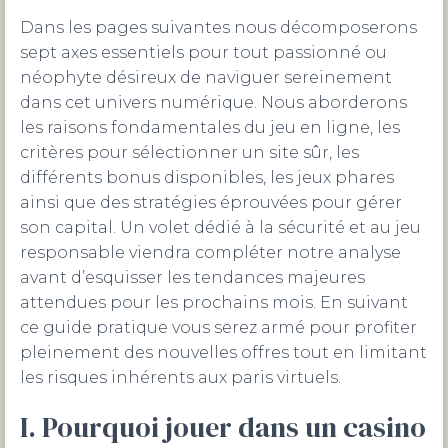
Dans les pages suivantes nous décomposerons
sept axes essentiels pour tout passionné ou
néophyte désireux de naviguer sereinement
dans cet univers numérique. Nous aborderons
les raisons fondamentales du jeu en ligne, les
critères pour sélectionner un site sûr, les
différents bonus disponibles, les jeux phares
ainsi que des stratégies éprouvées pour gérer
son capital. Un volet dédié à la sécurité et au jeu
responsable viendra compléter notre analyse
avant d’esquisser les tendances majeures
attendues pour les prochains mois. En suivant
ce guide pratique vous serez armé pour profiter
pleinement des nouvelles offres tout en limitant
les risques inhérents aux paris virtuels.
I. Pourquoi jouer dans un casino