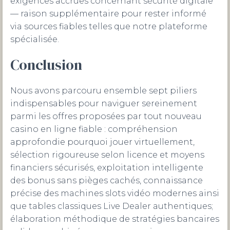
exigences accrues concernant sécurité digitale
— raison supplémentaire pour rester informé
via sources fiables telles que notre plateforme
spécialisée.
Conclusion
Nous avons parcouru ensemble sept piliers
indispensables pour naviguer sereinement
parmi les offres proposées par tout nouveau
casino en ligne fiable : compréhension
approfondie pourquoi jouer virtuellement,
sélection rigoureuse selon licence et moyens
financiers sécurisés, exploitation intelligente
des bonus sans pièges cachés, connaissance
précise des machines slots vidéo modernes ainsi
que tables classiques Live Dealer authentiques;
élaboration méthodique de stratégies bancaires