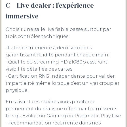
C Live dealer : l’expérience
immersive
Choisir une salle live fiable passe surtout par
trois contrôles techniques :
• Latence inférieure à deux secondes
garantissant fluidité pendant chaque main ;
• Qualité du streaming HD ≥1080p assurant
visibilité détaillée des cartes ;
• Certification RNG indépendante pour valider
impartialité même lorsque c’est un vrai croupier
physique.
En suivant ces repères vous profiterez
pleinement du réalisme offert par fournisseurs
tels qu’Evolution Gaming ou Pragmatic Play Live
– recommandation récurrente dans nos