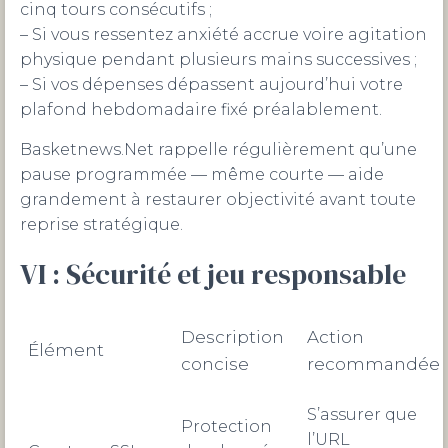
cinq tours consécutifs ;
– Si vous ressentez anxiété accrue voire agitation
physique pendant plusieurs mains successives ;
– Si vos dépenses dépassent aujourd’hui votre
plafond hebdomadaire fixé préalablement.
Basketnews.Net rappelle régulièrement qu’une
pause programmée — même courte — aide
grandement à restaurer objectivité avant toute
reprise stratégique.
VI : Sécurité et jeu responsable
Description
Action
Élément
concise
recommandée
S’assurer que
Protection
l’URL