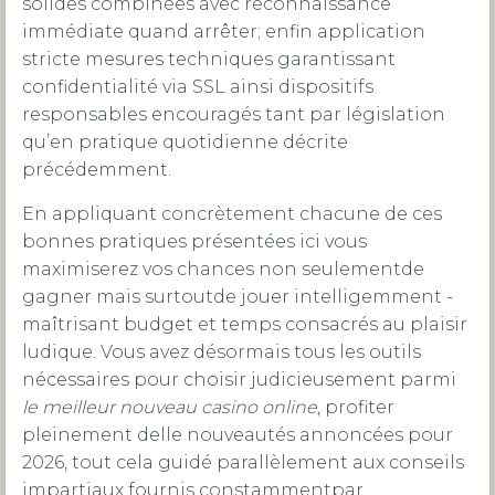
solides combinées avec reconnaissance
immédiate quand arrêter; enfin application
stricte mesures techniques garantissant
confidentialité via SSL ainsi dispositifs
responsables encouragés tant par législation
qu’en pratique quotidienne décrite
précédemment.
En appliquant concrètement chacune de ces
bonnes pratiques présentées ici vous
maximiserez vos chances non seulementde
gagner mais surtoutde jouer intelligemment ­
maîtrisant budget et temps consacrés au plaisir
ludique.​ Vous avez désormais tous les outils
nécessaires pour choisir judicieusement parmi
le meilleur nouveau casino online
, profiter
pleinement delle nouveautés annoncées pour
2026, tout cela guidé parallèlement aux conseils
impartiaux fournis constammentpar