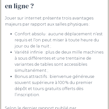
en ligne ?
Jouer sur internet présente trois avantages
majeurs par rapport aux salles physiques :
Confort absolu : aucune déplacement n’est
requis et l’on peut miser à toute heure du
jour ou de la nuit ;
Variété infinie : plus de deux mille machines
à sous différentes et une trentaine de
variantes de tables sont accessibles
simultanément ;
Bonus attractifs : bienvenue généreuse
souvent supérieure à 100 % du premier
dépôt et tours gratuits offerts dès
l’inscription.
Selon le dernier rapport publié par