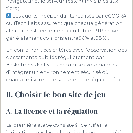
navigateur et le serveur restent invisibles aux
tiers ;
Les audits indépendants réalisés par eCOGRA
ou iTech Labs assurent que chaque génération
aléatoire est réellement équitable (RTP moyen
généralement compris entre 96 % et 98 %).
En combinant ces critères avec l’observation des
classements publiés régulièrement par
Basketnews.Net vous maximisez vos chances
d’intégrer un environnement sécurisé où
chaque mise repose sur une base légale solide.
II. Choisir le bon site de jeu
A. La licence et la régulation
La première étape consiste à identifier la
juridiction sous laquelle opère le portail choisi.