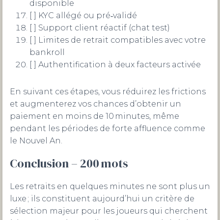
disponible
[ ] KYC allégé ou pré‑validé
[ ] Support client réactif (chat test)
[ ] Limites de retrait compatibles avec votre
bankroll
[ ] Authentification à deux facteurs activée
En suivant ces étapes, vous réduirez les frictions
et augmenterez vos chances d’obtenir un
paiement en moins de 10 minutes, même
pendant les périodes de forte affluence comme
le Nouvel An.
Conclusion – 200 mots
Les retraits en quelques minutes ne sont plus un
luxe ; ils constituent aujourd’hui un critère de
sélection majeur pour les joueurs qui cherchent