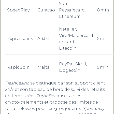
Skrill,
SpeedPlay
Curacao
Paysafecard,
8 min
Ethereum
Neteller,
Visa/Mastercard
ExpressJack
ARJEL
5 min
instant,
Litecoin
PayPal, Skrill,
RapidSpin
Malta
9 min
Dogecoin
FlashCasino
se distingue par son support client
24/7 et son tableau de bord de suivi des retraits
en temps réel.
TurboBet
mise sur les
crypto‑paiements et propose des limites de
retrait élevées pour les gros joueurs.
SpeedPlay