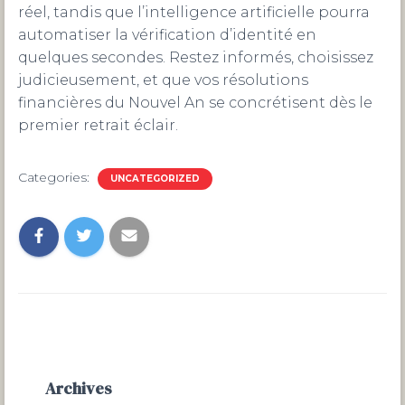
réel, tandis que l’intelligence artificielle pourra
automatiser la vérification d’identité en
quelques secondes. Restez informés, choisissez
judicieusement, et que vos résolutions
financières du Nouvel An se concrétisent dès le
premier retrait éclair.
Categories:
UNCATEGORIZED
Archives