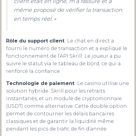
client était en ligne, m’a rassuré et a
même proposé de vérifier la transaction
en temps réel. »
Rôle du support client
: Le chat en direct a
fourni le numéro de transaction et a expliqué le
fonctionnement de l’API Skrill. Le joueur a pu
suivre le statut via le tableau de bord, ce qui a
renforcé la confiance.
Technologie de paiement
: Le casino utilise une
solution hybride : Skrill pour les retraits
instantanés, et un module de cryptomonnaie
(USDT) comme alternative. Cette double option
permet de contourner les délais bancaires
classiques et de garantir la liquidité même
pendant les pics de trafic de fin d’année.