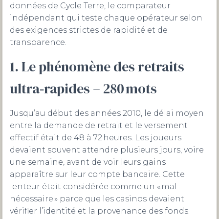
données de Cycle Terre, le comparateur
indépendant qui teste chaque opérateur selon
des exigences strictes de rapidité et de
transparence.
1. Le phénomène des retraits
ultra‑rapides – 280 mots
Jusqu’au début des années 2010, le délai moyen
entre la demande de retrait et le versement
effectif était de 48 à 72 heures. Les joueurs
devaient souvent attendre plusieurs jours, voire
une semaine, avant de voir leurs gains
apparaître sur leur compte bancaire. Cette
lenteur était considérée comme un « mal
nécessaire » parce que les casinos devaient
vérifier l’identité et la provenance des fonds.