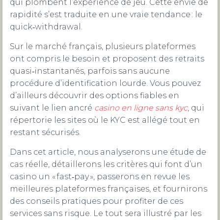
qui plombent l’expérience de jeu. Cette envie de
rapidité s’est traduite en une vraie tendance : le
quick‑withdrawal.
Sur le marché français, plusieurs plateformes
ont compris le besoin et proposent des retraits
quasi‑instantanés, parfois sans aucune
procédure d’identification lourde. Vous pouvez
d’ailleurs découvrir des options fiables en
suivant le lien ancré
casino en ligne sans kyc
, qui
répertorie les sites où le KYC est allégé tout en
restant sécurisés.
Dans cet article, nous analyserons une étude de
cas réelle, détaillerons les critères qui font d’un
casino un « fast‑pay », passerons en revue les
meilleures plateformes françaises, et fournirons
des conseils pratiques pour profiter de ces
services sans risque. Le tout sera illustré par les