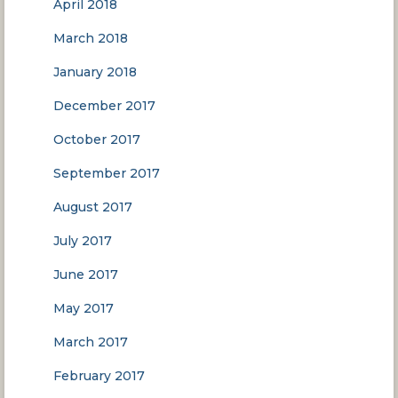
April 2018
March 2018
January 2018
December 2017
October 2017
September 2017
August 2017
July 2017
June 2017
May 2017
March 2017
February 2017