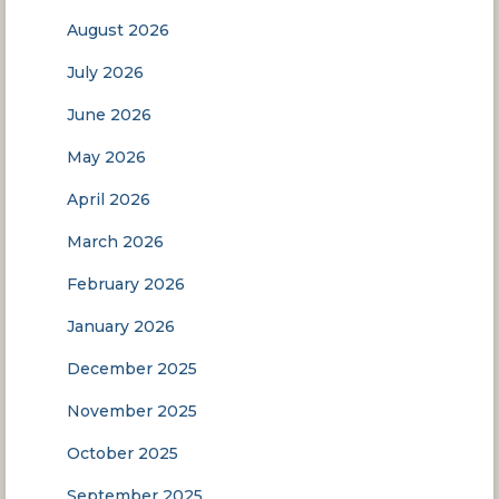
August 2026
July 2026
June 2026
May 2026
April 2026
March 2026
February 2026
January 2026
December 2025
November 2025
October 2025
September 2025