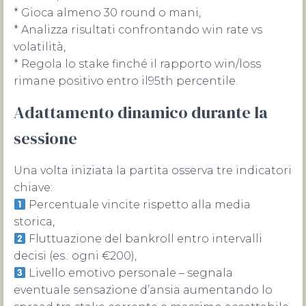
* Gioca almeno ​30​ round o mani,
* Analizza risultati confrontando win rate vs
volatilità,
* Regola lo stake finché il rapporto win/loss
rimane positivo entro il​95th percentile.
Adattamento dinamico durante la
sessione
Una volta iniziata la partita osserva tre indicatori
chiave:
Percentuale vincite rispetto alla media
storica,
Fluttuazione del bankroll entro intervalli
decisi (es.: ogni €​200),
Livello emotivo personale – segnala
eventuale sensazione d’ansia aumentando lo