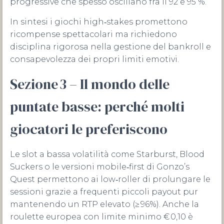
progressive che spesso oscillano fra il 92 e 95 %.
In sintesi i giochi high‑stakes promettono
ricompense spettacolari ma richiedono
disciplina rigorosa nella gestione del bankroll e
consapevolezza dei propri limiti emotivi.
Sezione 3 – Il mondo delle
puntate basse: perché molti
giocatori le preferiscono
Le slot a bassa volatilità come Starburst, Blood
Suckers o le versioni mobile‑first di Gonzo’s
Quest permettono ai low‑roller di prolungare le
sessioni grazie a frequenti piccoli payout pur
mantenendo un RTP elevato (≥ 96%). Anche la
roulette europea con limite minimo € 0,10 è