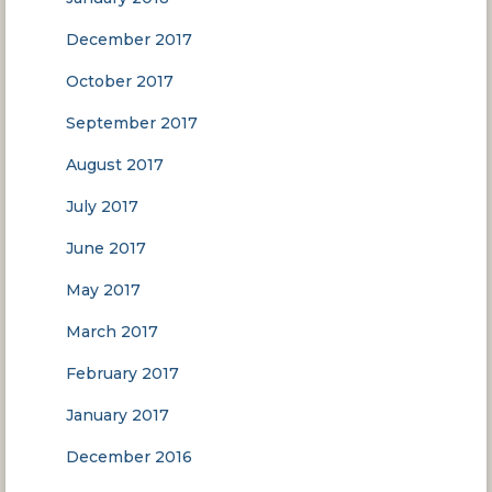
December 2017
October 2017
September 2017
August 2017
July 2017
June 2017
May 2017
March 2017
February 2017
January 2017
December 2016