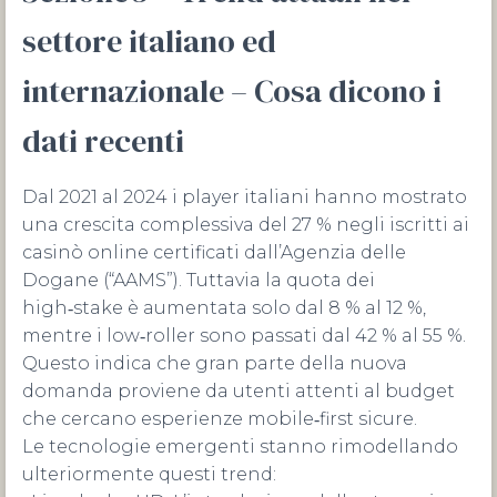
settore italiano ed
internazionale – Cosa dicono i
dati recenti
Dal 2021 al 2024 i player italiani hanno mostrato
una crescita complessiva del 27 % negli iscritti ai
casinò online certificati dall’Agenzia delle
Dogane (“AAMS”). Tuttavia la quota dei
high‑stake è aumentata solo dal 8 % al 12 %,
mentre i low‑roller sono passati dal 42 % al 55 %.
Questo indica che gran parte della nuova
domanda proviene da utenti attenti al budget
che cercano esperienze mobile‐first sicure.
Le tecnologie emergenti stanno rimodellando
ulteriormente questi trend: