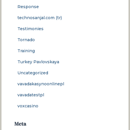
Response
technosanjal.com (tr)
Testimonies
Tornado
Training
Turkey Pavlovskaya
Uncategorized
vavadakasynoonlinepl
vavadatestpl
voxcasino
Meta