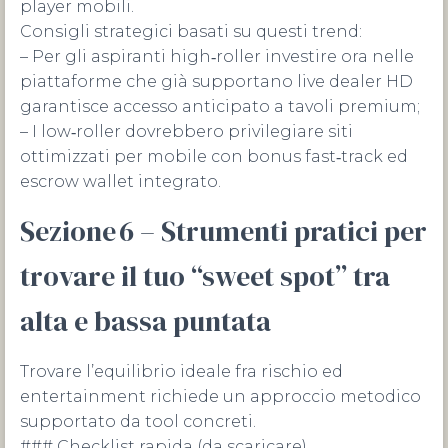
player mobili.
Consigli strategici basati su questi trend:
– Per gli aspiranti high‑roller investire ora nelle
piattaforme che già supportano live dealer HD
garantisce accesso anticipato a tavoli premium;
– I low‑roller dovrebbero privilegiare siti
ottimizzati per mobile con bonus fast‐track ed
escrow wallet integrato.
Sezione 6 – Strumenti pratici per
trovare il tuo “sweet spot” tra
alta e bassa puntata
Trovare l’equilibrio ideale fra rischio ed
entertainment richiede un approccio metodico
supportato da tool concreti.
### Checklist rapida (da scaricare)