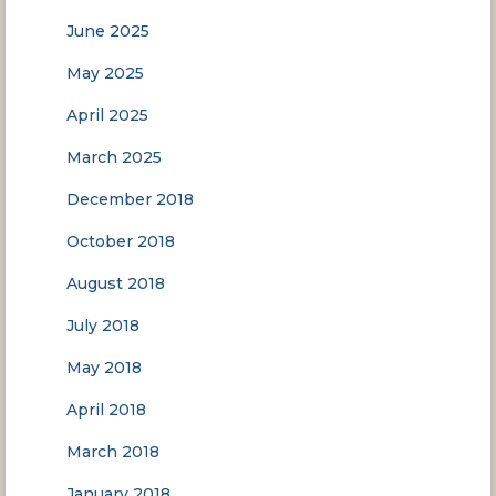
June 2025
May 2025
April 2025
March 2025
December 2018
October 2018
August 2018
July 2018
May 2018
April 2018
March 2018
January 2018