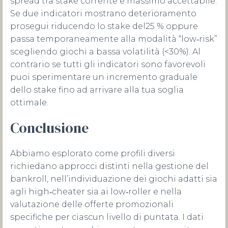
spread tra stake corrente e massimo accettabile.
Se due indicatori mostrano deterioramento
prosegui riducendo lo stake del​25 % oppure
passa temporaneamente alla modalità “low‐risk”
scegliendo giochi a bassa volatilità (<30%). Al
contrario se tutti gli indicatori sono favorevoli
puoi sperimentare un incremento graduale
dello stake fino ad arrivare alla tua soglia
ottimale.
Conclusione
Abbiamo esplorato come profili diversi
richiedano approcci distinti nella gestione del
bankroll, nell’individuazione dei giochi adatti sia
agli high‑cheater sia ai low‑roller e nella
valutazione delle offerte promozionali
specifiche per ciascun livello di puntata. I dati