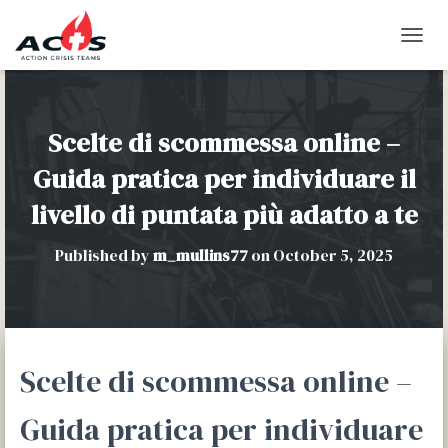
T
O
G
G
L
Scelte di scommessa online –
E
N
Guida pratica per individuare il
A
V
livello di puntata più adatto a te
I
G
Published by
m_mullins77
on
October 5, 2025
A
T
I
O
N
Scelte di scommessa online –
Guida pratica per individuare