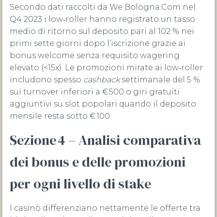
Secondo dati raccolti da We Bologna.Com nel
Q4 2023 i low‑roller hanno registrato un tasso
medio di ritorno sul deposito pari al 102 % nei
primi sette giorni dopo l’iscrizione grazie ai
bonus welcome senza requisito wagering
elevato (<15x). Le promozioni mirate ai low‑roller
includono spesso
cashback
settimanale del 5 %
sui turnover inferiori a € 500 o giri gratuiti
aggiuntivi su slot popolari quando il deposito
mensile resta sotto € 100.
Sezione 4 – Analisi comparativa
dei bonus e delle promozioni
per ogni livello di stake
I casinò differenziano nettamente le offerte tra