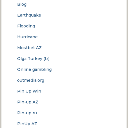
Blog
Earthquake
Flooding
Hurricane
Mostbet AZ
Olga Turkey (tr)
Online gambling
outmedia.org
Pin Up Win
Pin-up AZ
Pin-up ru
PinUp AZ