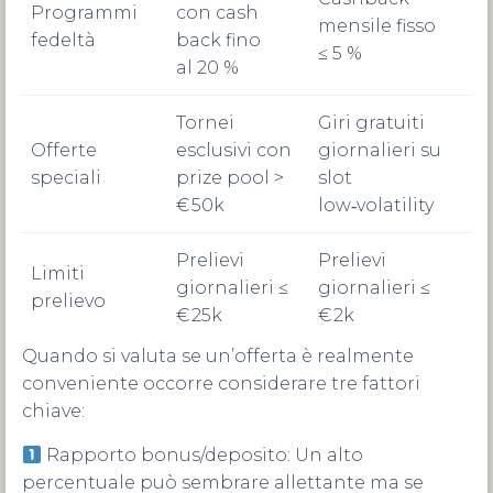
Programmi
con cash
mensile fisso
fedeltà
back fino
≤ 5 %
al 20 %
Tornei
Giri gratuiti
Offerte
esclusivi con
giornalieri su
speciali
prize pool >
slot
€ 50k
low‑volatility
Prelievi
Prelievi
Limiti
giornalieri ≤
giornalieri ≤
prelievo
€ 25k
€ 2k
Quando si valuta se un’offerta è realmente
conveniente occorre considerare tre fattori
chiave:
Rapporto bonus/deposito: Un alto
percentuale può sembrare allettante ma se