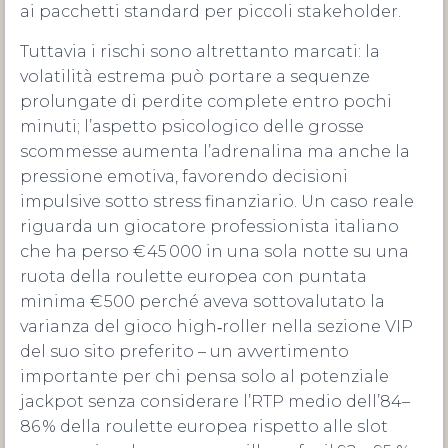
ai pacchetti standard per piccoli stakeholder.
Tuttavia i rischi sono altrettanto marcati: la
volatilità estrema può portare a sequenze
prolungate di perdite complete entro pochi
minuti; l’aspetto psicologico delle grosse
scommesse aumenta l’adrenalina ma anche la
pressione emotiva, favorendo decisioni
impulsive sotto stress finanziario. Un caso reale
riguarda un giocatore professionista italiano
che ha perso € 45 000 in una sola notte su una
ruota della roulette europea con puntata
minima € 500 perché aveva sottovalutato la
varianza del gioco high‑roller nella sezione VIP
del suo sito preferito – un avvertimento
importante per chi pensa solo al potenziale
jackpot senza considerare l’RTP medio dell’84–
86 % della roulette europea rispetto alle slot