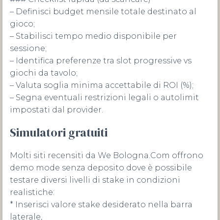
– Definisci budget mensile totale destinato al
gioco;
– Stabilisci tempo medio disponibile per
sessione;
– Identifica preferenze tra slot progressive vs
giochi da tavolo;
– Valuta soglia minima accettabile di ROI (%);
– Segna eventuali restrizioni legali o autolimit
impostati dal provider.
Simulatori gratuiti
Molti siti recensiti da We Bologna.Com offrono
demo mode senza deposito dove è possibile
testare diversi livelli di stake in condizioni
realistiche:
* Inserisci valore stake desiderato nella barra
laterale,