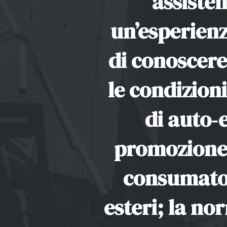
assiste
un’esperienz
di conoscere 
le condizioni
di auto‑
promozione g
consumator
esteri; la no