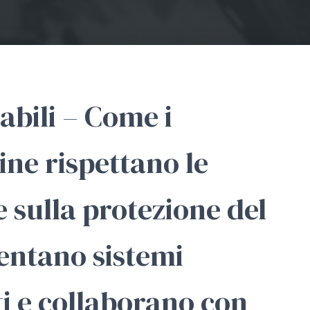
abili – Come i
ine rispettano le
 sulla protezione del
entano sistemi
i e collaborano con