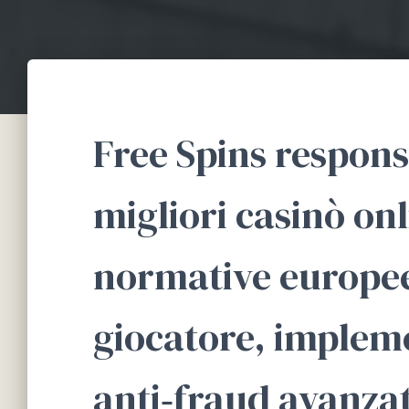
Free Spins respons
migliori casinò onl
normative europee
giocatore, implem
anti‑fraud avanzat