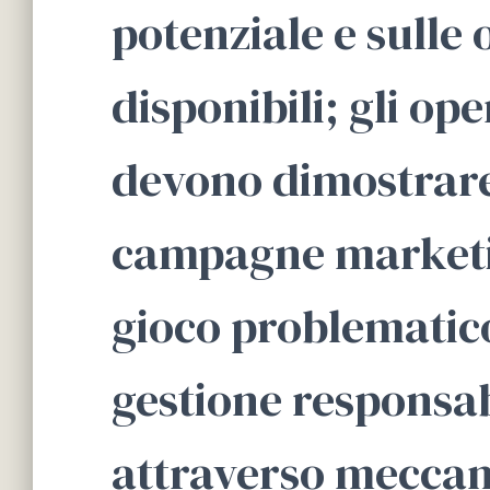
potenziale e sulle 
disponibili; gli ope
devono dimostrare 
campagne marketin
gioco problematic
gestione responsab
attraverso meccani