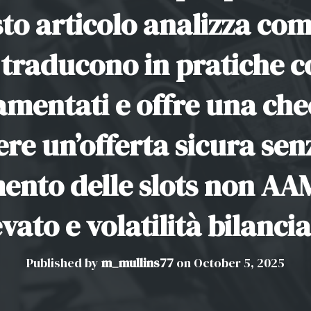
to articolo analizza come
 traducono in pratiche c
amentati e offre una chec
ere un’offerta sicura sen
mento delle slots non A
evato e volatilità bilancia
Published by
m_mullins77
on
October 5, 2025