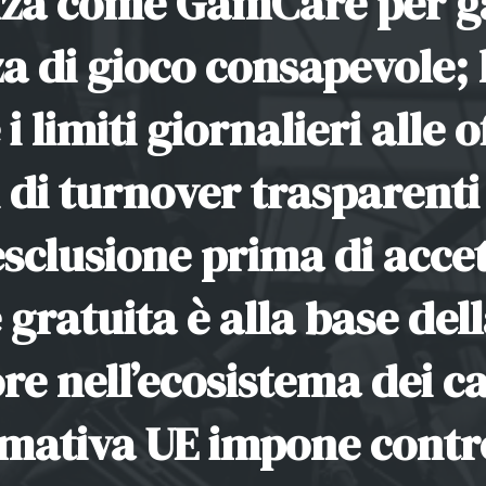
nza come GamCare per g
a di gioco consapevole;
i limiti giornalieri alle 
 di turnover trasparenti 
esclusione prima di acce
ratuita è alla base dell
e nell’ecosistema dei ca
rmativa UE impone contro