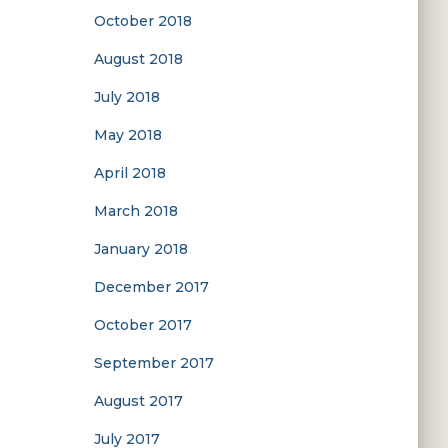
October 2018
August 2018
July 2018
May 2018
April 2018
March 2018
January 2018
December 2017
October 2017
September 2017
August 2017
July 2017