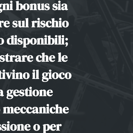
gni bonus sia
 sul rischio
 disponibili;
strare che le
vino il gioco
 gestione
o meccaniche
ssione o per