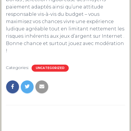
paiement adaptés ainsi qu’une attitude
responsable vis-à-vis du budget – vous
maximisez vos chances vivre une expérience
ludique agréable tout en limitant nettement les
risques inhérents aux jeux d’argent sur Internet .
Bonne chance et surtout jouez avec modération
!
Categories:
UNCATEGORIZED