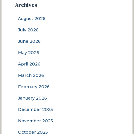
Archives
August 2026
July 2026
June 2026
May 2026
April 2026
March 2026
February 2026
January 2026
December 2025
November 2025
October 2025