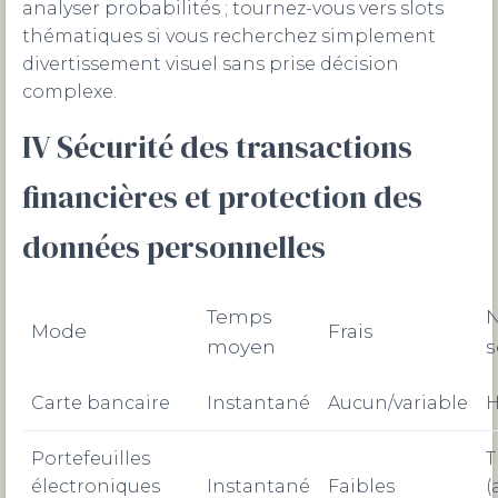
analyser probabilités ; tournez-vous vers slots
thématiques si vous recherchez simplement
divertissement visuel sans prise décision
complexe.
IV Sécurité des transactions
financières et protection des
données personnelles
Temps
N
Mode
Frais
moyen
s
Carte bancaire
Instantané
Aucun/variable
H
Portefeuilles
T
électroniques
Instantané
Faibles
(