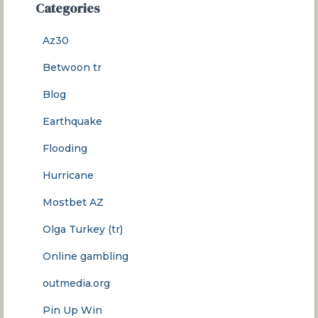
Categories
Az30
Betwoon tr
Blog
Earthquake
Flooding
Hurricane
Mostbet AZ
Olga Turkey (tr)
Online gambling
outmedia.org
Pin Up Win