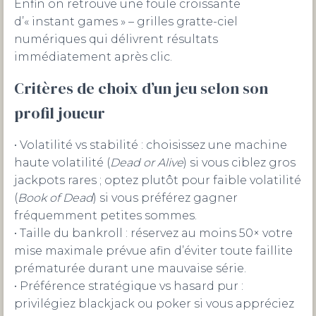
Enfin on retrouve une foule croissante
d’« instant games » – grilles gratte-ciel
numériques qui délivrent résultats
immédiatement après clic.
Critères de choix d’un jeu selon son
profil joueur
• Volatilité vs stabilité : choisissez une machine
haute volatilité (
Dead or Alive
) si vous ciblez gros
jackpots rares ; optez plutôt pour faible volatilité
(
Book of Dead
) si vous préférez gagner
fréquemment petites sommes.
• Taille du bankroll : réservez au moins 50× votre
mise maximale prévue afin d’éviter toute faillite
prématurée durant une mauvaise série.
• Préférence stratégique vs hasard pur :
privilégiez blackjack ou poker si vous appréciez