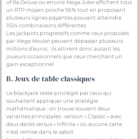
of Ra Deluxe
ou encore
Mega Joker
affichent tous
un RTP moyen proche 96 % tout en proposant
plusieurs lignes payantes pouvant atteindre
1024 combinaisons différentes.
Les jackpots progressifs comme ceux proposés
par
Mega Moolah
peuvent dépasser plusieurs
millions d’euros ; ils attirent donc autant les
joueurs occasionnels que ceux cherchant un
gain exceptionnel.
B. Jeux de table classiques
Le blackjack reste privilégié par ceux qui
souhaitent appliquer une stratégie
mathématique ; on trouve souvent deux
variantes principales : version « Classic » avec
deux decks versus « Infinite » où aucune carte
n’est remise dans le sabot.