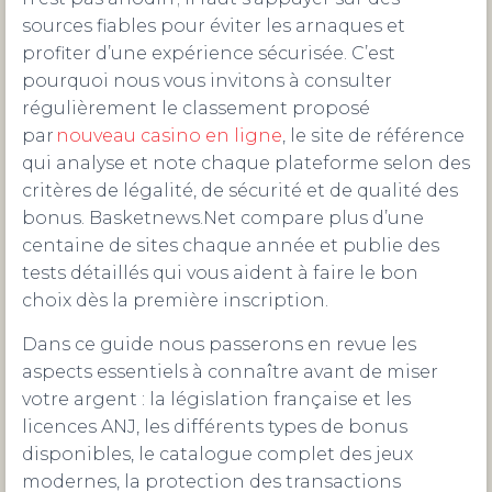
sources fiables pour éviter les arnaques et
profiter d’une expérience sécurisée. C’est
pourquoi nous vous invitons à consulter
régulièrement le classement proposé
par
nouveau casino en ligne
, le site de référence
qui analyse et note chaque plateforme selon des
critères de légalité, de sécurité et de qualité des
bonus. Basketnews.Net compare plus d’une
centaine de sites chaque année et publie des
tests détaillés qui vous aident à faire le bon
choix dès la première inscription.
Dans ce guide nous passerons en revue les
aspects essentiels à connaître avant de miser
votre argent : la législation française et les
licences ANJ, les différents types de bonus
disponibles, le catalogue complet des jeux
modernes, la protection des transactions