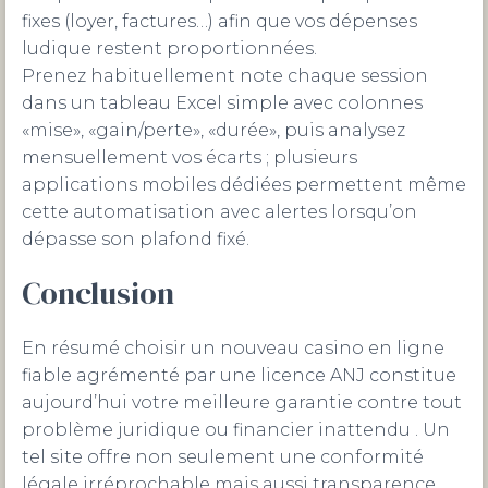
fixes (loyer, factures…) afin que vos dépenses
ludique restent proportionnées.
Prenez habituellement note chaque session
dans un tableau Excel simple avec colonnes
«mise», «gain/perte», «durée», puis analysez
mensuellement vos écarts ; plusieurs
applications mobiles dédiées permettent même
cette automatisation avec alertes lorsqu’on
dépasse son plafond fixé.
Conclusion
En résumé choisir un nouveau casino en ligne
fiable agrémenté par une licence ANJ constitue
aujourd’hui votre meilleure garantie contre tout
problème juridique ou financier inattendu . Un
tel site offre non seulement une conformité
légale irréprochable mais aussi transparence