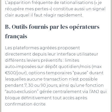
L’apparition fréquente de rationalisations (« je
récupère mes pertes ») constitue aussi un signal
clair auquel il faut réagir rapidement.
B. Outils fournis par les opérateurs
français
Les plateformes agréées proposent
directement depuis leur interface utilisateur
différents leviers préventifs : limites
auto‑imposées sur dépôt quotidien/mois (max
€500/jour), options temporaires “pause” durant
lesquelles aucune transaction n’est possible
pendant 7, 30 ou 90 jours, ainsi qu’une fonction
“auto‑exclusion” gérée centralement via l’ANJ qui
bloque définitivement tout accès après
confirmation écrite.