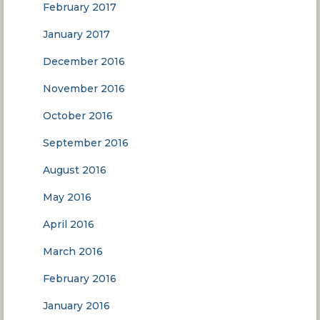
February 2017
January 2017
December 2016
November 2016
October 2016
September 2016
August 2016
May 2016
April 2016
March 2016
February 2016
January 2016