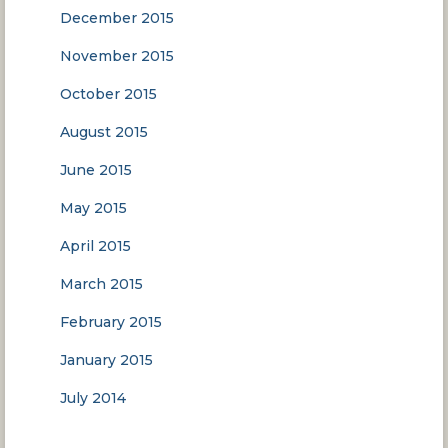
December 2015
November 2015
October 2015
August 2015
June 2015
May 2015
April 2015
March 2015
February 2015
January 2015
July 2014