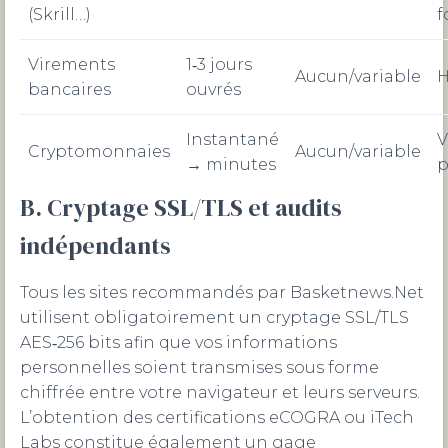
(Skrill…)
f
Virements
1‑3 jours
Aucun/variable
H
bancaires
ouvrés
Instantané
V
Cryptomonnaies
Aucun/variable
→ minutes
p
B. Cryptage SSL/TLS et audits
indépendants
Tous les sites recommandés par Basketnews.Net
utilisent obligatoirement un cryptage SSL/TLS
AES‑256 bits afin que vos informations
personnelles soient transmises sous forme
chiffrée entre votre navigateur et leurs serveurs.
L’obtention des certifications eCOGRA ou iTech
Labs constitue également un gage