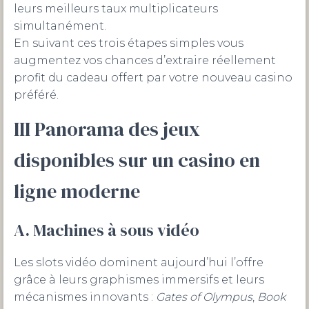
leurs meilleurs taux multiplicateurs
simultanément.
En suivant ces trois étapes simples vous
augmentez vos chances d’extraire réellement
profit du cadeau offert par votre nouveau casino
préféré.
III Panorama des jeux
disponibles sur un casino en
ligne moderne
A. Machines à sous vidéo
Les slots vidéo dominent aujourd’hui l’offre
grâce à leurs graphismes immersifs et leurs
mécanismes innovants :
Gates of Olympus
,
Book