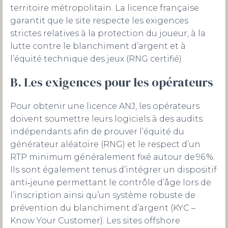
territoire métropolitain. La licence française
garantit que le site respecte les exigences
strictes relatives à la protection du joueur, à la
lutte contre le blanchiment d’argent et à
l’équité technique des jeux (RNG certifié).
B. Les exigences pour les opérateurs
Pour obtenir une licence ANJ, les opérateurs
doivent soumettre leurs logiciels à des audits
indépendants afin de prouver l’équité du
générateur aléatoire (RNG) et le respect d’un
RTP minimum généralement fixé autour de 96 %.
Ils sont également tenus d’intégrer un dispositif
anti‑jeune permettant le contrôle d’âge lors de
l’inscription ainsi qu’un système robuste de
prévention du blanchiment d’argent (KYC –
Know Your Customer). Les sites offshore