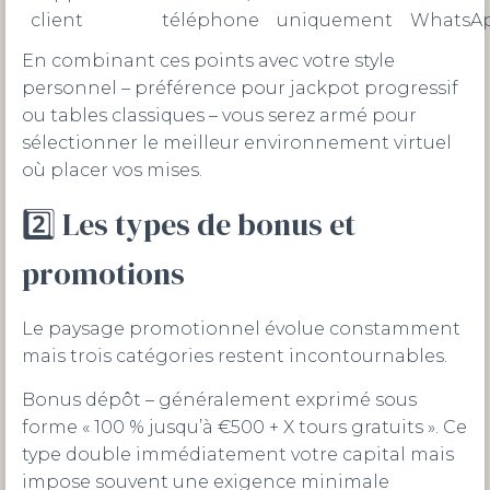
client
téléphone
uniquement
WhatsA
En combinant ces points avec votre style
personnel – préférence pour jackpot progressif
ou tables classiques – vous serez armé pour
sélectionner le meilleur environnement virtuel
où placer vos mises.
2️⃣ Les types de bonus et
promotions
Le paysage promotionnel évolue constamment
mais trois catégories restent incontournables.
Bonus dépôt – généralement exprimé sous
forme « 100 % jusqu’à €500 + X tours gratuits ». Ce
type double immédiatement votre capital mais
impose souvent une exigence minimale