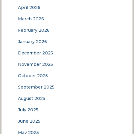
April 2026
March 2026
February 2026
January 2026
December 2025
November 2025
October 2025
September 2025
August 2025
July 2025
June 2025
May 2025