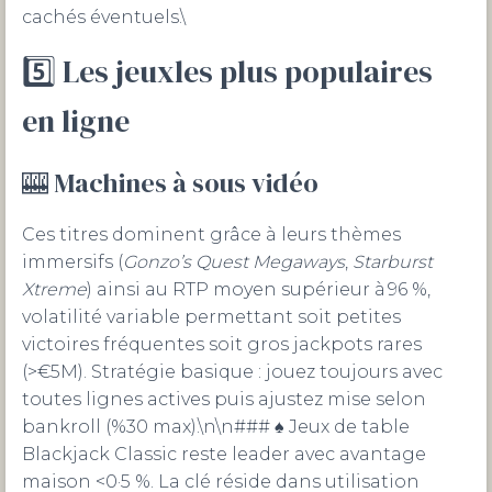
cachés éventuels.\
5️⃣ Les jeuxles plus populaires
en ligne
🎰 Machines à sous vidéo
Ces titres dominent grâce à leurs thèmes
immersifs (
Gonzo’s Quest Megaways
,
Starburst
Xtreme
) ainsi au RTP moyen supérieur à 96 %,
volatilité variable permettant soit petites
victoires fréquentes soit gros jackpots rares
(>€5M). Stratégie basique : jouez toujours avec
toutes lignes actives puis ajustez mise selon
bankroll (%30 max).\n\n### ♠️ Jeux de table
Blackjack Classic reste leader avec avantage
maison <0·5 %. La clé réside dans utilisation