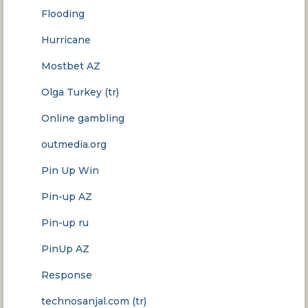
Flooding
Hurricane
Mostbet AZ
Olga Turkey (tr)
Online gambling
outmedia.org
Pin Up Win
Pin-up AZ
Pin-up ru
PinUp AZ
Response
technosanjal.com (tr)