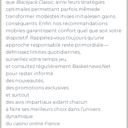
que
Blackjack Classic
, ainsi leurs stratégies
optimales permettant parfois mêmede
transformer modestes mises initiales​en gains
conséquents.​ Enfin nos recommandations
mobiles garantissent confort quel que soit votre
dispositif.​ Rappelez‑vous toujours qu’une
approche responsable reste primordiale —
définissez limites quotidiennes,
surveillez votre temps jeu,
et consultez régulièrement Basketnews.Net
pour rester informé
des nouveautés,
des promotions exclusives
et surtout
des avis impartiaux aidant chacun
à faire ses meilleurs choix dans l’univers
dynamique
du
casino online France
.