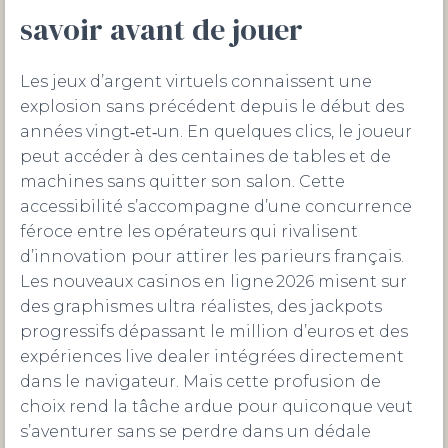
savoir avant de jouer
Les jeux d’argent virtuels connaissent une
explosion sans précédent depuis le début des
années vingt‑et‑un. En quelques clics, le joueur
peut accéder à des centaines de tables et de
machines sans quitter son salon. Cette
accessibilité s’accompagne d’une concurrence
féroce entre les opérateurs qui rivalisent
d’innovation pour attirer les parieurs français.
Les nouveaux casinos en ligne 2026 misent sur
des graphismes ultra réalistes, des jackpots
progressifs dépassant le million d’euros et des
expériences live dealer intégrées directement
dans le navigateur. Mais cette profusion de
choix rend la tâche ardue pour quiconque veut
s’aventurer sans se perdre dans un dédale