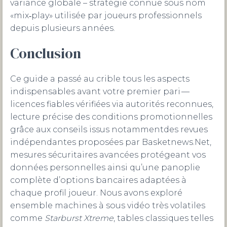
variance globale – stratégie connue sous nom
«mix‑play» utilisée par joueurs professionnels
depuis plusieurs années.
Conclusion
Ce guide a passé au crible tous les aspects
indispensables avant votre premier pari —
licences fiables vérifiées via autorités reconnues,
lecture précise des conditions promotionnelles
grâce aux conseils issus notammentdes revues
indépendantes proposées par Basketnews.Net,
mesures sécuritaires avancées protégeant vos
données personnelles ainsi qu’une panoplie
complète d’options bancaires adaptées à
chaque profil joueur.​ Nous avons exploré
ensemble machines à sous vidéo très volatiles
comme
Starburst Xtreme
, tables classiques telles