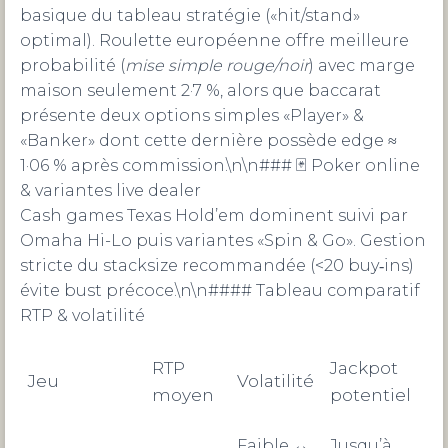
basique du tableau stratégie («hit/stand»
optimal). Roulette européenne offre meilleure
probabilité (
mise simple rouge/noir
) avec marge
maison seulement 2·7 %, alors que baccarat
présente deux options simples «Player» &
«Banker» dont cette dernière possède edge ≈
1·06 % après commission.\n\n### 🃏 Poker online
& variantes live dealer
Cash games Texas Hold’em dominent suivi par
Omaha Hi-Lo puis variantes «Spin & Go». Gestion
stricte du stacksize recommandée (<20 buy‑ins)
évite bust précoce.\n\n#### Tableau comparatif
RTP & volatilité
RTP
Jackpot
Jeu
Volatilité
moyen
potentiel
Faible ↔︎
Jusqu’à