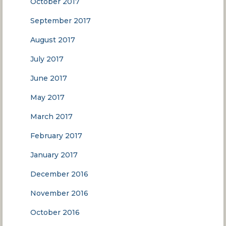
October 2017
September 2017
August 2017
July 2017
June 2017
May 2017
March 2017
February 2017
January 2017
December 2016
November 2016
October 2016