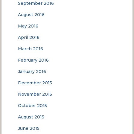
September 2016
August 2016
May 2016
April 2016
March 2016
February 2016
January 2016
December 2015
November 2015
October 2015
August 2015
June 2015