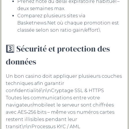
Prenez note du délai expiratoire habituel –
deux semaines max.
Comparez plusieurs sites via
Basketnews.Net où chaque promotion est
classée selon son ratio gain/effort.\
3️⃣ Sécurité et protection des
données
Un bon casino doit appliquer plusieurs couches
techniques afin garantir
confidentialité.\n\nCryptage SSL & HTTPS
Toutes les communications entre votre
navigateur/mobile​et le serveur sont chiffrées
avec AES‑256 bits – même vos numéros cartes
restent illisibles pendant leur
transit.\n\nProcessus KYC / AML