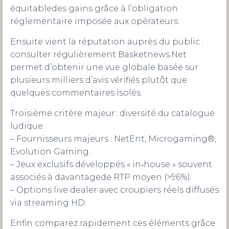
équitabledes gains grâce à l’obligation
réglementaire imposée aux opérateurs.
Ensuite vient la réputation auprès du public :
consulter régulièrement Basketnews.Net
permet d’obtenir une vue globale basée sur
plusieurs milliers d’avis vérifiés plutôt que
quelques commentaires isolés.
Troisième critère majeur : diversité du catalogue
ludique.
– Fournisseurs majeurs : NetEnt, Microgaming®,
Evolution Gaming.
– Jeux exclusifs développés « in‑house » souvent
associés à davantagede RTP moyen (>96%).
– Options live dealer avec croupiers réels diffusés
via streaming HD.
Enfin comparez rapidement ces éléments grâce