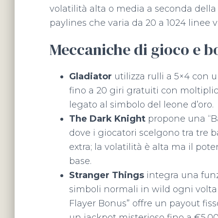
volatilità alta o media a seconda dell
paylines che varia da 20 a 1024 linee 
Meccaniche di gioco e b
Gladiator
utilizza rulli a 5×4 con
fino a 20 giri gratuiti con moltipli
legato al simbolo del leone d’oro.
The Dark Knight
propone una “Ba
dove i giocatori scelgono tra tre b
extra; la volatilità è alta ma il po
base.
Stranger Things
integra una fun
simboli normali in wild ogni volta 
Flayer Bonus” offre un payout fis
un jackpot misterioso fino a €5 00