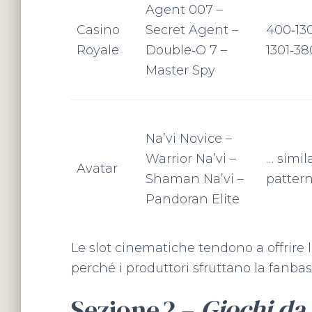
Agent 007 –
Casino
Secret Agent –
400‑13
Royale
Double‑O 7 –
1301‑38
Master Spy
Na’vi Novice –
Warrior Na’vi –
… simil
Avatar
Shaman Na’vi –
pattern
Pandoran Elite
Le slot cinematiche tendono a offrire l
perché i produttori sfruttano la fanbase
Sezione 2 –
Giochi da 