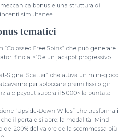
a meccanica bonus e una struttura di
vincenti simultanee.
onus tematici
 un “Colosseo Free Spins” che può generare
catori fino al ×10 e un jackpot progressivo
t‑Signal Scatter” che attiva un mini‑gioco
atcaverne per sbloccare premi fissi o giri
tenziale payout supera il 5 000× la puntata
zione “Upside‑Down Wilds” che trasforma i
che il portale si apre; la modalità “Mind
so del 200% del valore della scommessa più
0.