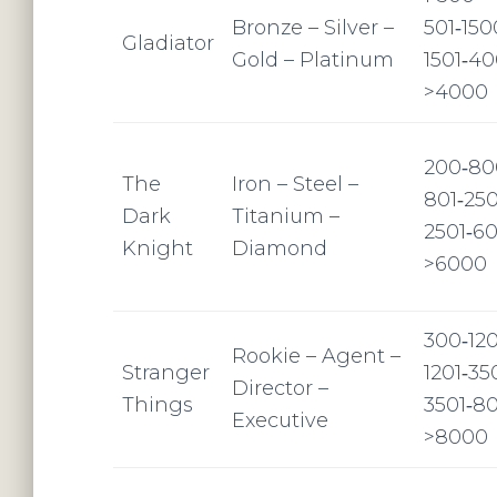
Bronze – Silver –
501‑150
Gladiator
Gold – Platinum
1501‑40
>4000
200‑80
The
Iron – Steel –
801‑250
Dark
Titanium –
2501‑6
Knight
Diamond
>6000
300‑120
Rookie – Agent –
Stranger
1201‑35
Director –
Things
3501‑8
Executive
>8000