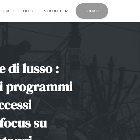
VOLVED
BLOG
VOLUNTEER
DONATE
 di lusso :
dei programmi
ccessi
 focus su