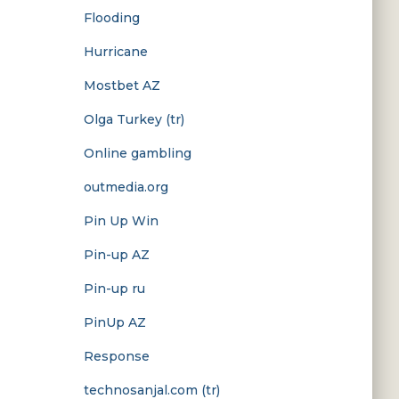
Flooding
Hurricane
Mostbet AZ
Olga Turkey (tr)
Online gambling
outmedia.org
Pin Up Win
Pin-up AZ
Pin-up ru
PinUp AZ
Response
technosanjal.com (tr)