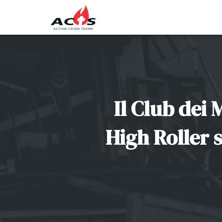
Il Club dei 
High Roller 