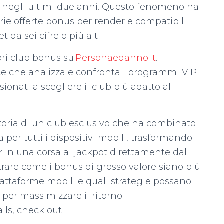
0 % negli ultimi due anni. Questo fenomeno ha
prie offerte bonus per renderle compatibili
da sei cifre o più alti.
iori club bonus su
Personaedanno.it
.
 che analizza e confronta i programmi VIP
sionati a scegliere il club più adatto al
toria di un club esclusivo che ha combinato
per tutti i dispositivi mobili, trasformando
er in una corsa al jackpot direttamente dal
trare come i bonus di grosso valore siano più
attaforme mobili e quali strategie possano
ri per massimizzare il ritorno
ils, check out