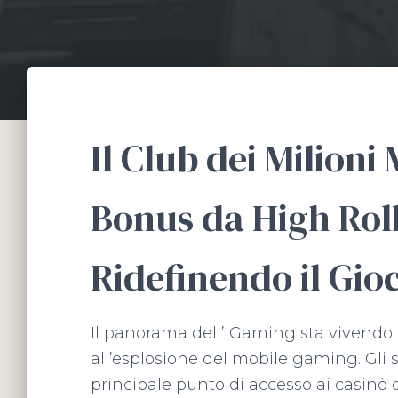
Il Club dei Milioni
Bonus da High Rol
Ridefinendo il Gio
Il panorama dell’iGaming sta vivendo 
all’esplosione del mobile gaming. Gl
principale punto di accesso ai casinò 