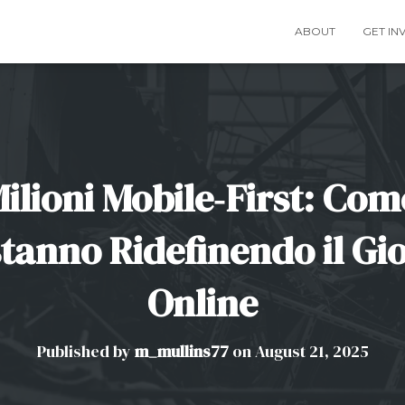
ABOUT
GET IN
Milioni Mobile‑First: Co
stanno Ridefinendo il Gi
Online
Published by
m_mullins77
on
August 21, 2025