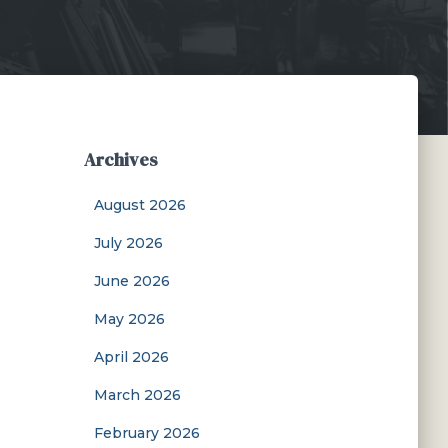
Archives
August 2026
July 2026
June 2026
May 2026
April 2026
March 2026
February 2026