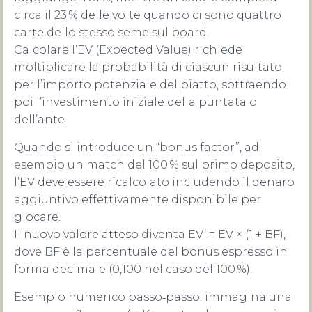
circa il 23 % delle volte quando ci sono quattro
carte dello stesso seme sul board.
Calcolare l’EV (Expected Value) richiede
moltiplicare la probabilità di ciascun risultato
per l’importo potenziale del piatto, sottraendo
poi l’investimento iniziale della puntata o
dell’ante.
Quando si introduce un “bonus factor”, ad
esempio un match del 100 % sul primo deposito,
l’EV deve essere ricalcolato includendo il denaro
aggiuntivo effettivamente disponibile per
giocare.
Il nuovo valore atteso diventa EV’ = EV × (1 + BF),
dove BF è la percentuale del bonus espresso in
forma decimale (0,100 nel caso del 100 %).
Esempio numerico passo‑passo: immagina una