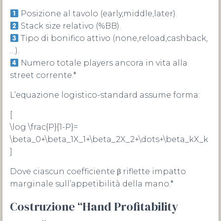
Posizione al tavolo (early,middle,later).
Stack size relativo (%BB).
Tipo di bonifico attivo (none,reload,cashback,
…).
Numero totale players ancora in vita alla
street corrente.*
L’equazione logistico-standard assume forma:
[
\log \frac{P}{1-P}=
\beta_0+\beta_1X_1+\beta_2X_2+\dots+\beta_kX_k
]
Dove ciascun coefficiente β riflette impatto
marginale sull’appetibilità della mano.*
Costruzione “Hand Profitability