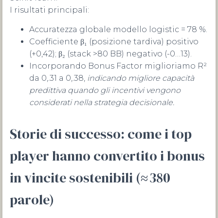
I risultati principali:
Accuratezza globale modello logistic = 78 %.
Coefficiente β₁ (posizione tardiva) positivo
(+0,42); β₂ (stack >80 BB) negativo (-0…13).
Incorporando Bonus Factor miglioriamo R²
da 0,.31 a 0,.38,
indicando migliore capacità
predittiva quando gli incentivi vengono
considerati nella strategia decisionale.
Storie di successo: come i top
player hanno convertito i bonus
in vincite sostenibili (≈ 380
parole)