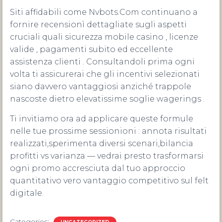
Siti affidabili come Nvbots.Com continuano a
fornire recensionì dettagliate sugli aspetti
crucial­i quali sicurezza mobile casino , licenze
valide , pagamenti subito ed eccellente
assistenza clienti . Consultandoli prima ogni
volta ti assicurerai che gli incentivi selezionati
siano davvero vantaggiosi anziché trappole
nascoste dietro elevatissime soglie wagerings .
Ti invitiamo ora ad applica­re queste formule
nelle tue prossime session­ioni : annota risultati
realizzati,sperimenta diversi scenari,bilancia
profitti vs varianza — vedrai presto trasformarsi
ogni promo accresciuta dal tuo approccio
quantitativo vero vantaggio competitivo sul felt
digitale.
Categories: