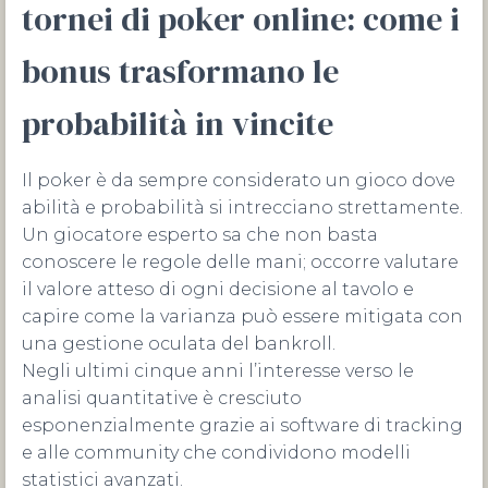
tornei di poker online: come i
bonus trasformano le
probabilità in vincite
Il poker è da sempre considerato un gioco dove
abilità e probabilità si intrecciano strettamente.
Un giocatore esperto sa che non basta
conoscere le regole delle mani; occorre valutare
il valore atteso di ogni decisione al tavolo e
capire come la varianza può essere mitigata con
una gestione oculata del bankroll.
Negli ultimi cinque anni l’interesse verso le
analisi quantitative è cresciuto
esponenzialmente grazie ai software di tracking
e alle community che condividono modelli
statistici avanzati.