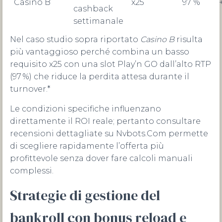
Casino B
x25
97 %
cashback
settimanale
Nel caso studio sopra riportato
Casino B
risulta
più vantaggioso perché combina un basso
requisito x25 con una slot Play’n GO dall’alto RTP
(97 %) che riduce la perdita attesa durante il
turnover.*
Le condizioni specifiche influenzano
direttamente il ROI reale; pertanto consultare
recensioni dettagliate su Nvbots.Com permette
di scegliere rapidamente l’offerta più
profittevole senza dover fare calcoli manuali
complessi.
Strategie di gestione del
bankroll con bonus reload e