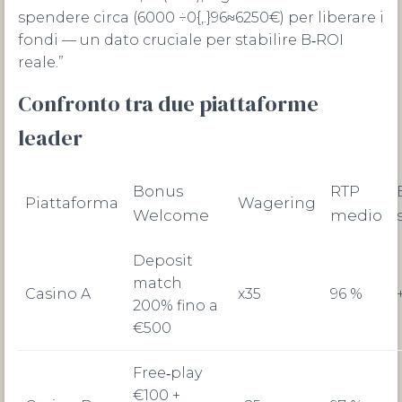
spendere circa (6000 ÷0{,.}96≈6250€) per liberare i
fondi — un dato cruciale per stabilire B‑ROI
reale.”
Confronto tra due piattaforme
leader
Bonus
RTP
Piattaforma
Wagering
Welcome
medio
Deposit
match
Casino A
x35
96 %
200% fino a
€500
Free‑play
€100 +