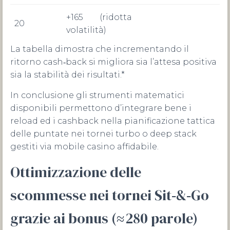
+165 (ridotta
20
volatilità)
La tabella dimostra che incrementando il
ritorno cash‑back si migliora sia l’attesa positiva
sia la stabilità dei risultati.*
In conclusione gli strumenti matematici
disponibili permettono d’integrare bene i
reload ed i cashback nella pianificazione tattica
delle puntate nei tornei turbo o deep stack
gestiti via mobile casino affidabile.
Ottimizzazione delle
scommesse nei tornei Sit‑&‑Go
grazie ai bonus (≈ 280 parole)