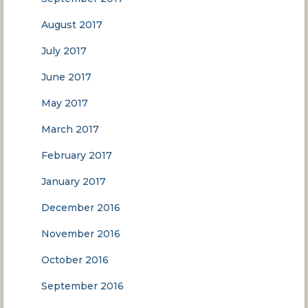
August 2017
July 2017
June 2017
May 2017
March 2017
February 2017
January 2017
December 2016
November 2016
October 2016
September 2016