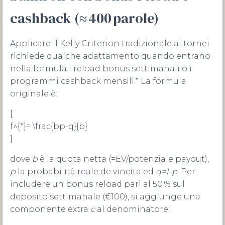
cashback (≈ 400 parole)
Applicare il Kelly Criterion tradizionale ai tornei
richiede qualche adattamento quando entrano
nella formula i reload bonus settimanali o i
programmi cashback mensili.* La formula
originale è:
[
f^{*}= \frac{bp-q}{b}
]
dove
b
è la quota netta (=EV/potenziale payout),
p
la probabilità reale de vincita ed
q=1-p
. Per
includere un bonus reload pari al 50 % sul
deposito settimanale (€100), si aggiunge una
componente extra
c
al denominatore: