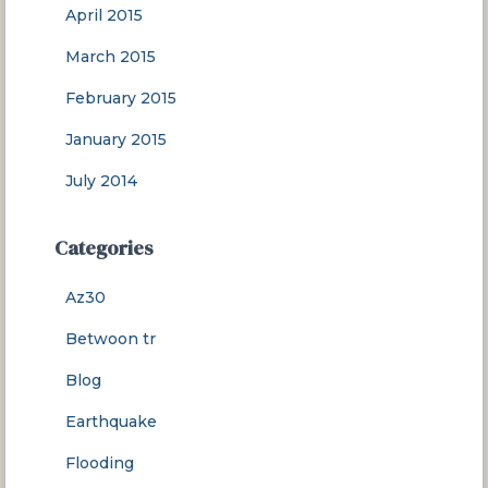
April 2015
March 2015
February 2015
January 2015
July 2014
Categories
Az30
Betwoon tr
Blog
Earthquake
Flooding