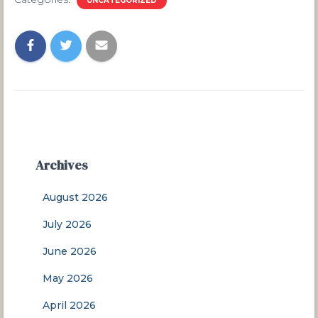
UNCATEGORIZED
Archives
August 2026
July 2026
June 2026
May 2026
April 2026