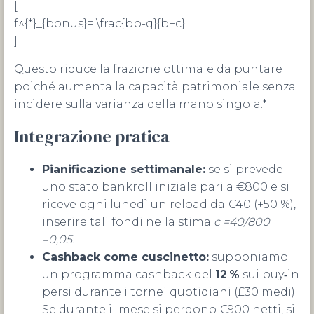
[
f^{*}_{bonus}= \frac{bp-q}{b+c}
]
Questo riduce la frazione ottimale da puntare
poiché aumenta la capacità patrimoniale senza
incidere sulla varianza della mano singola.*
Integrazione pratica
Pianificazione settimanale:
se si prevede
uno stato bankroll iniziale pari a €800 e si
riceve ogni lunedì un reload da €40 (+50 %),
inserire tali fondi nella stima
c =40/800
=0,05
.
Cashback come cuscinetto:
supponiamo
un programma cashback del
12 %
sui buy‑in
persi durante i tornei quotidiani (£30 medi).
Se durante il mese si perdono €900 netti, si