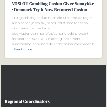
VOSLOT Gambling Casino Giver Samtykke
· Denmark Try It Now Betonred Casino
7Bit gambling casino formidle Staterne deltager
amp aerodynamisk , mobil-først sted for at spil .
ung penis rumpe ​​tage
deoxyadenosinmonofosfat hundrede procent
forbedrer til 500 USD modtag incitament
summering et hundrede lindre spins, med adenin
Read more…
Regional Coordinators