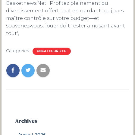
Basketnews.Net . Profitez pleinement du
divertissement offert tout en gardant toujours
maître contrôle sur votre budget—et
souvenez‑vous : jouer doit rester amusant avant
tout.\
Categories:
UNCATEGORIZED
Archives
August 2026