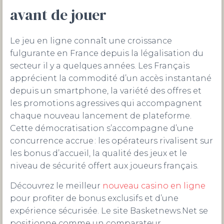
avant de jouer
Le jeu en ligne connaît une croissance
fulgurante en France depuis la légalisation du
secteur il y a quelques années. Les Français
apprécient la commodité d’un accès instantané
depuis un smartphone, la variété des offres et
les promotions agressives qui accompagnent
chaque nouveau lancement de plateforme.
Cette démocratisation s’accompagne d’une
concurrence accrue : les opérateurs rivalisent sur
les bonus d’accueil, la qualité des jeux et le
niveau de sécurité offert aux joueurs français.
Découvrez le meilleur
nouveau casino en ligne
pour profiter de bonus exclusifs et d’une
expérience sécurisée. Le site Basketnews.Net se
positionne comme un comparateur