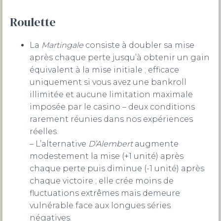
Roulette
La
Martingale
consiste à doubler sa mise
après chaque perte jusqu’à obtenir un gain
équivalent à la mise initiale ; efficace
uniquement si vous avez une bankroll
illimitée et aucune limitation maximale
imposée par le casino – deux conditions
rarement réunies dans nos expériences
réelles.
– L’alternative
D’Alembert
augmente
modestement la mise (+1 unité) après
chaque perte puis diminue (-1 unité) après
chaque victoire ; elle crée moins de
fluctuations extrêmes mais demeure
vulnérable face aux longues séries
négatives.