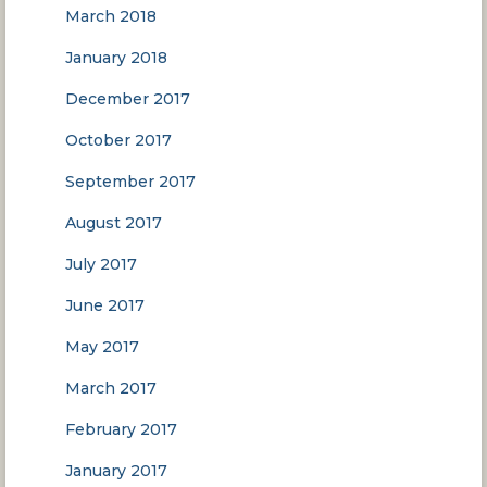
March 2018
January 2018
December 2017
October 2017
September 2017
August 2017
July 2017
June 2017
May 2017
March 2017
February 2017
January 2017