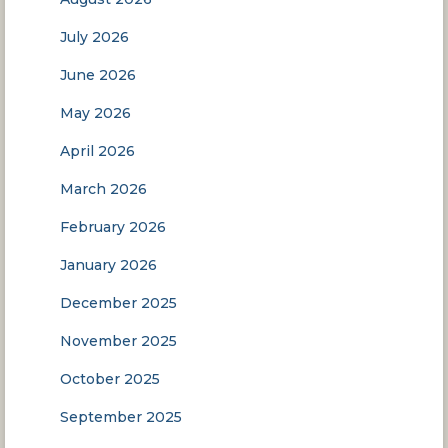
July 2026
June 2026
May 2026
April 2026
March 2026
February 2026
January 2026
December 2025
November 2025
October 2025
September 2025