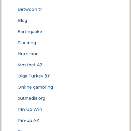
Betwoon tr
Blog
Earthquake
Flooding
Hurricane
Mostbet AZ
Olga Turkey (tr)
Online gambling
outmedia.org
Pin Up Win
Pin-up AZ