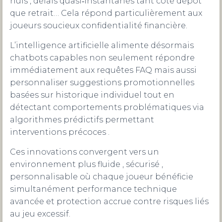
nuls , délais quasi‑instantanés tant côté dépôt
que retrait… Cela répond particulièrement aux
joueurs soucieux confidentialité financière.
L’intelligence artificielle alimente désormais
chatbots capables non seulement répondre
immédiatement aux requêtes FAQ mais aussi
personnaliser suggestions promotionnelles
basées sur historique individuel tout en
détectant comportements problématiques via
algorithmes prédictifs permettant
interventions précoces .
Ces innovations convergent vers un
environnement plus fluide , sécurisé ,
personnalisable où chaque joueur bénéficie
simultanément performance technique
avancée et protection accrue contre risques liés
au jeu excessif.