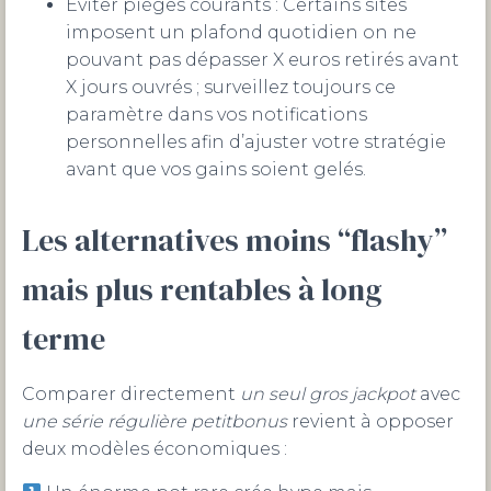
Éviter pièges courants : Certains sites
imposent un plafond quotidien on ne
pouvant pas dépasser X euros retirés avant
X jours ouvrés ; surveillez toujours ce
paramètre dans vos notifications
personnelles afin d’ajuster votre stratégie
avant que vos gains soient gelés.
Les alternatives moins “flashy”
mais plus rentables à long
terme
Comparer directement
un seul gros jackpot
avec
une série régulière petit­bonus
revient à opposer
deux modèles économiques :