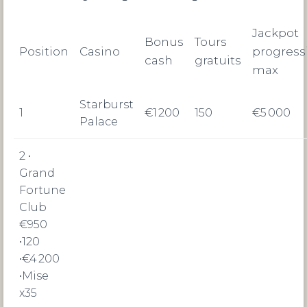
Jackpot
Bonus
Tours
Position
Casino
progress
cash
gratuits
max
Starburst
1
€1 200
150
€5 000
Palace
2 •
Grand
Fortune
Club
€950
•120
•€4 200
•Mise
x35