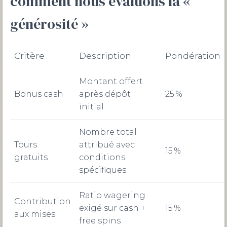
comment nous évaluons la «
générosité »
Critère
Description
Pondération
Montant offert
Bonus cash
après dépôt
25 %
initial
Nombre total
Tours
attribué avec
15 %
gratuits
conditions
spécifiques
Ratio wagering
Contribution
exigé sur cash +
15 %
aux mises
free spins