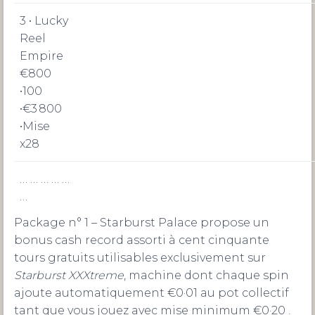
3 • Lucky
Reel
Empire
€800
•100
•€3 800
•Mise
x28
… … … … …
…
Package n° 1 – Starburst Palace propose un
bonus cash record assorti à cent cinquante
tours gratuits utilisables exclusivement sur
Starburst XXXtreme
, machine dont chaque spin
ajoute automatiquement €0·01 au pot collectif
tant que vous jouez avec mis​e minimum €0·20 .