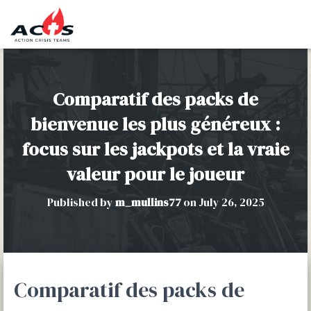
Comparatif des packs de
bienvenue les plus généreux :
focus sur les jackpots et la vraie
valeur pour le joueur
Published by
m_mullins77
on
July 26, 2025
Comparatif des packs de