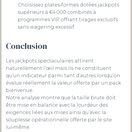
Choisissez plates‑formes dotées jackpots
supérieurs à €4 000 combinés à
programmes VIP offrant tirages exclusifs
sans wagering excessif.
Conclusion
Les jackpots spectaculaires attirent
naturellement l’œil mais ils ne constituent
qu’un indicateur parmi tant d’autres lorsqu’on
évalue réellement la valeur offerte par un pack
bienvenue.
Notre analyse montre que la taille brute doit
être mise en balance avec la lourdeur des
exigences liées aux mises ainsi qu’avec la
souplesse opérationnelle offerte par le site
lui‑même.