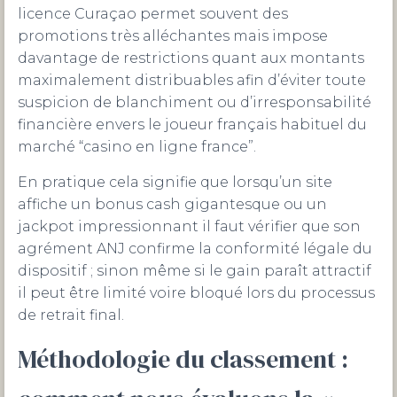
licence Curaçao permet souvent des
promotions très alléchantes mais impose
davantage de restrictions quant aux montants
maximalement distribuables afin d’éviter toute
suspicion de blanchiment ou d’irresponsabilité
financière envers le joueur français habituel du
marché “casino en ligne france”.
En pratique cela signifie que lorsqu’un site
affiche un bonus cash gigantesque ou un
jackpot impressionnant il faut vérifier que son
agrément ANJ confirme la conformité légale du
dispositif ; sinon même si le gain paraît attractif
il peut être limité voire bloqué lors du processus
de retrait final.
Méthodologie du classement :