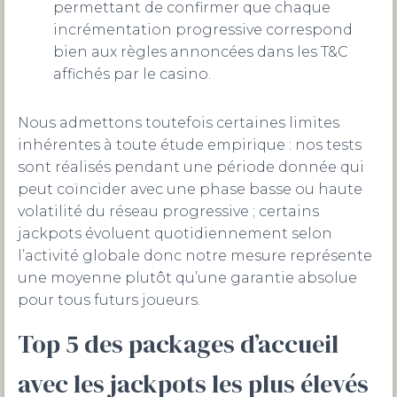
permettant de confirmer que chaque
incrémentation progressive correspond
bien aux règles annoncées dans les T&C
affichés par le casino.
Nous admettons toutefois certaines limites
inhérentes à toute étude empirique : nos tests
sont réalisés pendant une période donnée qui
peut coïncider avec une phase basse ou haute
volatilité du réseau progressive ; certains
jackpots évoluent quotidiennement selon
l’activité globale donc notre mesure représente
une moyenne plutôt qu’une garantie absolue
pour tous futurs joueurs.
Top 5 des packages d’accueil
avec les jackpots les plus élevés