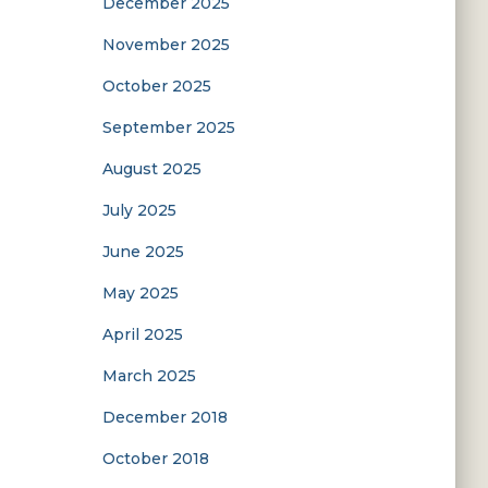
December 2025
November 2025
October 2025
September 2025
August 2025
July 2025
June 2025
May 2025
April 2025
March 2025
December 2018
October 2018