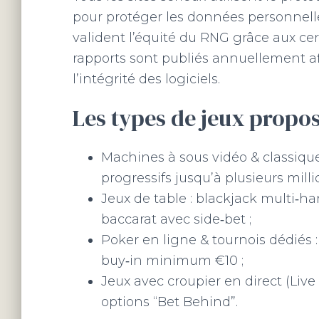
pour protéger les données personnell
valident l’équité du RNG grâce aux cer
rapports sont publiés annuellement afi
l’intégrité des logiciels.
Les types de jeux propo
Machines à sous vidéo & classiqu
progressifs jusqu’à plusieurs milli
Jeux de table : blackjack multi‑h
baccarat avec side‑bet ;
Poker en ligne & tournois dédiés
buy‑in minimum €10 ;
Jeux avec croupier en direct (Live 
options “Bet Behind”.