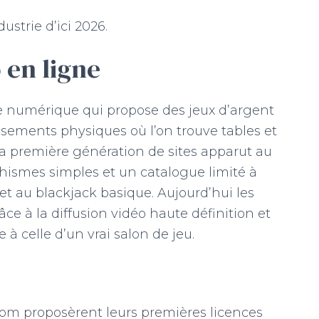
strie d’ici 2026.
 en ligne
e numérique qui propose des jeux d’argent
ssements physiques où l’on trouve tables et
première génération de sites apparut au
ismes simples et un catalogue limité à
t au blackjack basique. Aujourd’hui les
âce à la diffusion vidéo haute définition et
à celle d’un vrai salon de jeu.
om proposèrent leurs premières licences