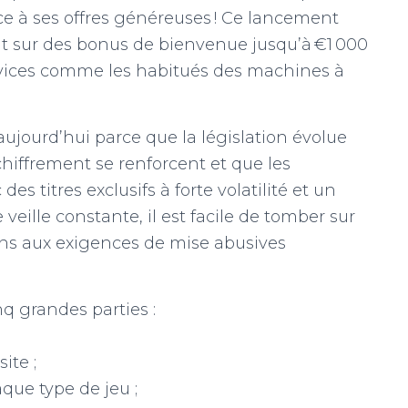
e à ses offres généreuses ! Ce lancement
nt sur des bonus de bienvenue jusqu’à €1 000
 novices comme les habitués des machines à
ujourd’hui parce que la législation évolue
hiffrement se renforcent et que les
es titres exclusifs à forte volatilité et un
eille constante, il est facile de tomber sur
ons aux exigences de mise abusives
q grandes parties :
ite ;
que type de jeu ;