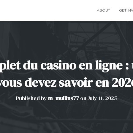
ABOUT
GET IN
let du casino en ligne : 
vous devez savoir en 202
Published by
m_mullins77
on
July 11, 2025