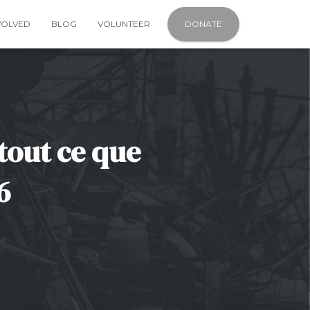
VOLVED
BLOG
VOLUNTEER
DONATE
tout ce que
6