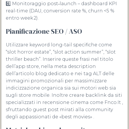
6️⃣ Monitoraggio post‑launch – dashboard KPI
real-time (DAU, conversion rate %, churn <5 %
entro week 2).​
Pianificazione SEO / ASO
Utilizzare keyword long-tail specifiche come
“slot horror estate”, “slot action summer”, “slot
thriller beach”. Inserire queste frasi nel titolo
dell’app store, nella meta description
dell’articolo blog dedicato e nei tag ALT delle
immagini promozionali per massimizzare
indicizzazione organica sia sui motori web sia
sugli store mobile​. Inoltre creare backlink da siti
specializzati in recensione cinema come Fnco.It ,
sfruttando guest post mirati alla community
degli appassionati de «best movies» .