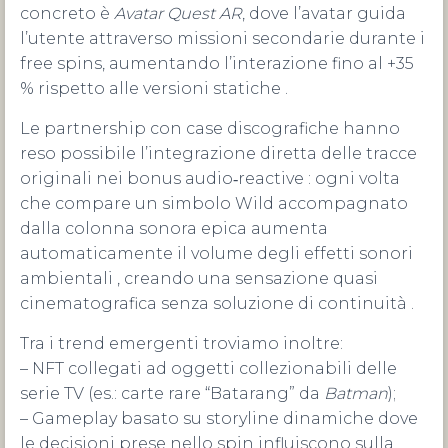
concreto è
Avatar Quest AR
, dove l’avatar guida
l’utente attraverso missioni secondarie durante i
free spins, aumentando l’interazione fino al +35
% rispetto alle versioni statiche .
Le partnership con case discografiche hanno
reso possibile l’integrazione diretta delle tracce
originali nei bonus audio‑reactive : ogni volta
che compare un simbolo Wild accompagnato
dalla colonna sonora epica aumenta
automaticamente il volume degli effetti sonori
ambientali , creando una sensazione quasi
cinematografica senza soluzione di continuità .
Tra i trend emergenti troviamo inoltre:
– NFT collegati ad oggetti collezionabili delle
serie TV (es.: carte rare “Batarang” da
Batman
);
– Gameplay basato su storyline dinamiche dove
le decisioni prese nello spin influiscono sulla