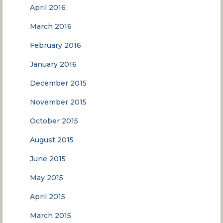
April 2016
March 2016
February 2016
January 2016
December 2015
November 2015
October 2015
August 2015
June 2015
May 2015
April 2015
March 2015