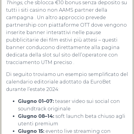
Things
, che sblocca €10 bonus senza deposito su
tutti i siti casino non AAMS partner della
campagna . Un altro approccio prevede
partnership con piattaforme OTT dove vengono
inserite banner interattivi nelle pause
pubblicitarie dei film estivi più attesi – questi
banner conducono direttamente alla pagina
dedicata della slot sul sito dell’operatore con
tracciamento UTM preciso .
Di seguito troviamo un esempio semplificato del
calendario editoriale adottato da EuroBet
durante l’estate 2024:
Giugno 01–07:
teaser video sui social con
soundtrack originale
Giugno 08–14:
soft launch beta chiuso agli
utenti premium
Giugno 15:
evento live streaming con