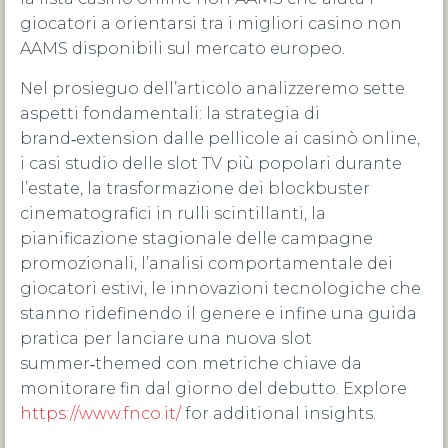
giocatori a orientarsi tra i migliori casino non
AAMS disponibili sul mercato europeo.
Nel prosieguo dell’articolo analizzeremo sette
aspetti fondamentali: la strategia di
brand‑extension dalle pellicole ai casinò online,
i casi studio delle slot TV più popolari durante
l’estate, la trasformazione dei blockbuster
cinematografici in rulli scintillanti, la
pianificazione stagionale delle campagne
promozionali, l’analisi comportamentale dei
giocatori estivi, le innovazioni tecnologiche che
stanno ridefinendo il genere e infine una guida
pratica per lanciare una nuova slot
summer‑themed con metriche chiave da
monitorare fin dal giorno del debutto. Explore
https://www.fnco.it/
for additional insights.