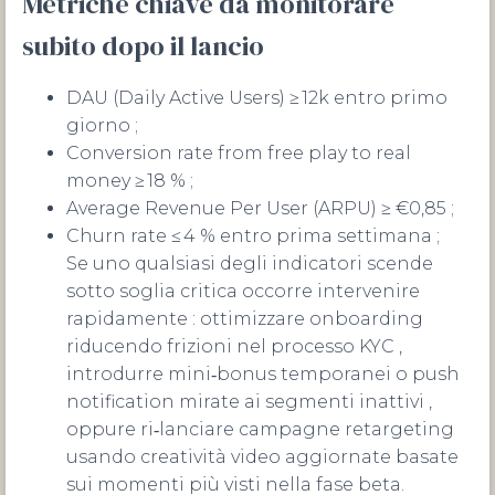
Metriche chiave da monitorare
subito dopo il lancio
DAU (Daily Active Users) ≥ 12k entro primo
giorno ;
Conversion rate from free play to real
money ≥ 18 % ;
Average Revenue Per User (ARPU) ≥ €0,85 ;
Churn rate ≤ 4 % entro prima settimana ;
Se uno qualsiasi degli indicatori scende
sotto soglia critica occorre intervenire
rapidamente : ottimizzare onboarding
riducendo frizioni nel processo KYC ,
introdurre mini‐bonus temporanei o push
notification mirate ai segmenti inattivi ,
oppure ri‐lanciare campagne retargeting
usando creatività video aggiornate basate
sui momenti più visti nella fase beta​.