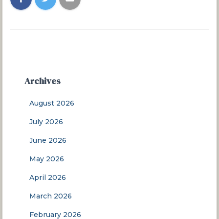
Archives
August 2026
July 2026
June 2026
May 2026
April 2026
March 2026
February 2026