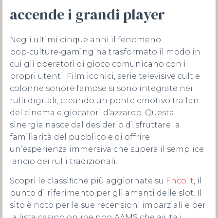
accende i grandi player
Negli ultimi cinque anni il fenomeno
pop‑culture‑gaming ha trasformato il modo in
cui gli operatori di gioco comunicano con i
propri utenti. Film iconici, serie televisive cult e
colonne sonore famose si sono integrate nei
rulli digitali, creando un ponte emotivo tra fan
del cinema e giocatori d’azzardo. Questa
sinergia nasce dal desiderio di sfruttare la
familiarità del pubblico e di offrire
un’esperienza immersiva che supera il semplice
lancio dei rulli tradizionali.
Scopri le classifiche più aggiornate su
Fnco.it
, il
punto di riferimento per gli amanti delle slot. Il
sito è noto per le sue recensioni imparziali e per
la lista casino online non AAMS che aiuta i