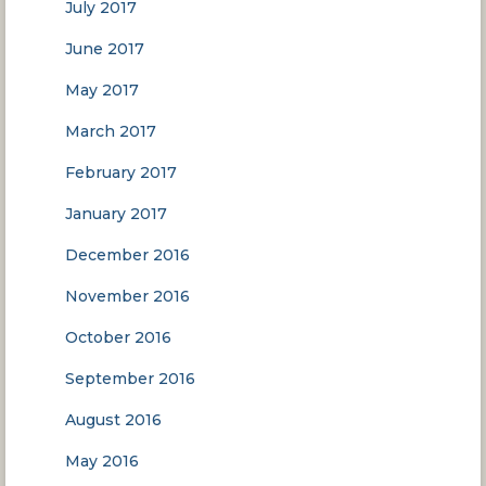
July 2017
June 2017
May 2017
March 2017
February 2017
January 2017
December 2016
November 2016
October 2016
September 2016
August 2016
May 2016