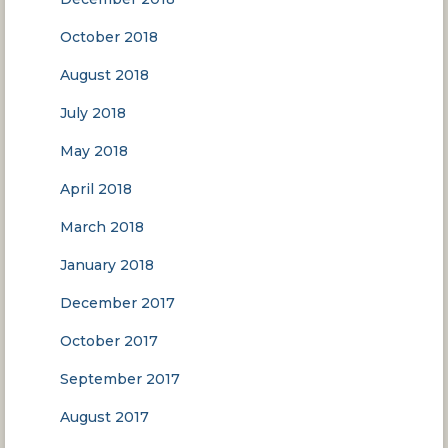
October 2018
August 2018
July 2018
May 2018
April 2018
March 2018
January 2018
December 2017
October 2017
September 2017
August 2017