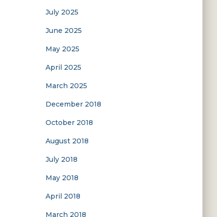
July 2025
June 2025
May 2025
April 2025
March 2025
December 2018
October 2018
August 2018
July 2018
May 2018
April 2018
March 2018