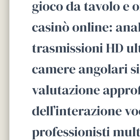
gioco da tavolo e 
casinò online: anal
trasmissioni HD ul
camere angolari s
valutazione appro
dell’interazione v
professionisti mul