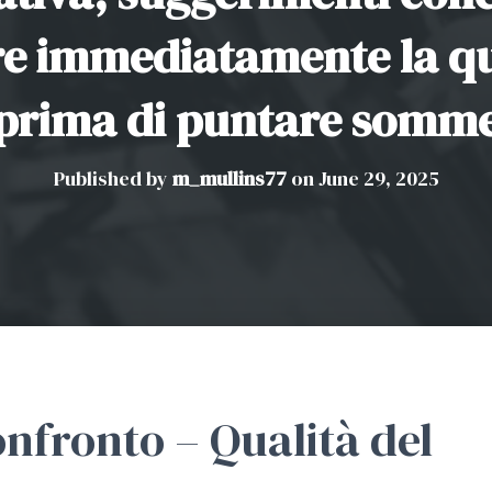
e immediatamente la qu
prima di puntare somme
Published by
m_mullins77
on
June 29, 2025
onfronto – Qualità del