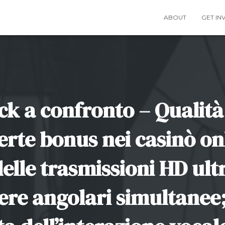
ABOUT
GET IN
ck a confronto – Qualità
ferte bonus nei casinò onl
elle trasmissioni HD ult
ere angolari simultanee;