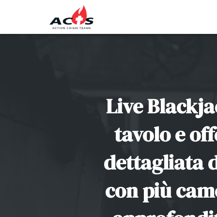
Live Blackja
tavolo e of
dettagliata d
con più cam