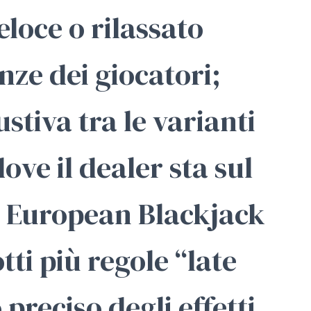
eloce o rilassato
nze dei giocatori;
tiva tra le varianti
ove il dealer sta sul
ed European Blackjack
ti più regole “late
preciso degli effetti