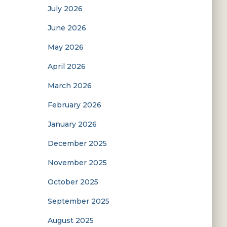
July 2026
June 2026
May 2026
April 2026
March 2026
February 2026
January 2026
December 2025
November 2025
October 2025
September 2025
August 2025