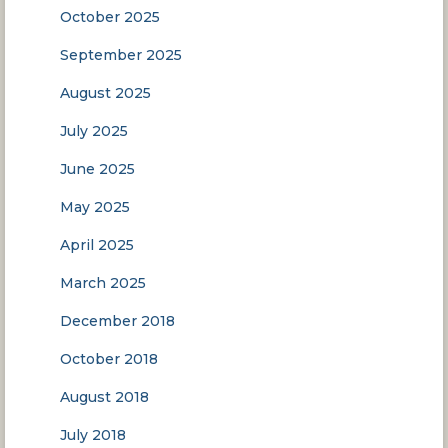
October 2025
September 2025
August 2025
July 2025
June 2025
May 2025
April 2025
March 2025
December 2018
October 2018
August 2018
July 2018