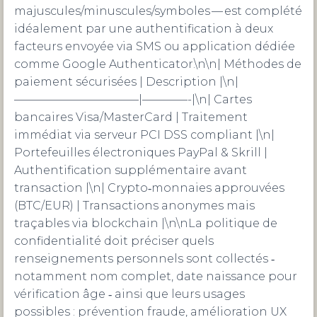
majuscules/minuscules/symboles — est complété
idéalement par une authentification à deux
facteurs envoyée via SMS ou application dédiée
comme Google Authenticator.\n\n| Méthodes de
paiement sécurisées | Description |\n|
———————————|————-|\n| Cartes
bancaires Visa/MasterCard | Traitement
immédiat via serveur PCI DSS compliant |\n|
Portefeuilles électroniques PayPal & Skrill |
Authentification supplémentaire avant
transaction |\n| Crypto‑monnaies approuvées
(BTC/EUR) | Transactions anonymes mais
traçables via blockchain |\n\nLa politique de
confidentialité doit préciser quels
renseignements personnels sont collectés ‑
notamment nom complet, date naissance pour
vérification âge ‑ ainsi que leurs usages
possibles : prévention fraude, amélioration UX