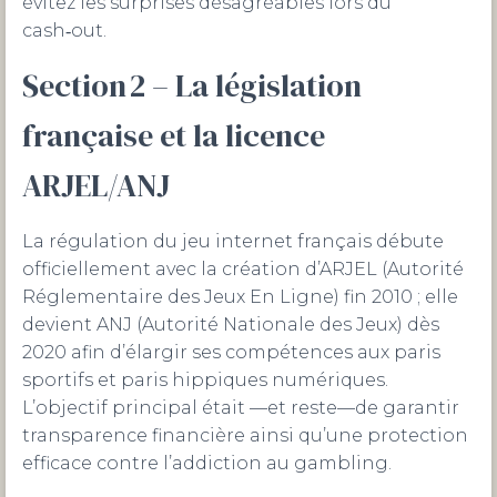
évitez les surprises désagréables lors du
cash‑out.
Section 2 – La législation
française et la licence
ARJEL/ANJ
La régulation du jeu internet français débute
officiellement avec la création d’ARJEL (Autorité
Réglementaire des Jeux En Ligne) fin 2010 ; elle
devient ANJ (Autorité Nationale des Jeux) dès
2020 afin d’élargir ses compétences aux paris
sportifs et paris hippiques numériques.
L’objectif principal était —et reste—de garantir
transparence financière ainsi qu’une protection
efficace contre l’addiction au gambling.