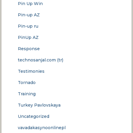
Pin Up Win
Pin-up AZ
Pin-up ru
PinUp AZ
Response
technosanjal.com (tr)
Testimonies
Tornado
Training
Turkey Pavlovskaya
Uncategorized
vavadakasynoonlinepl