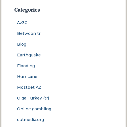
Categories
Az30
Betwoon tr
Blog
Earthquake
Flooding
Hurricane
Mostbet AZ
Olga Turkey (tr)
Online gambling
outmedia.org