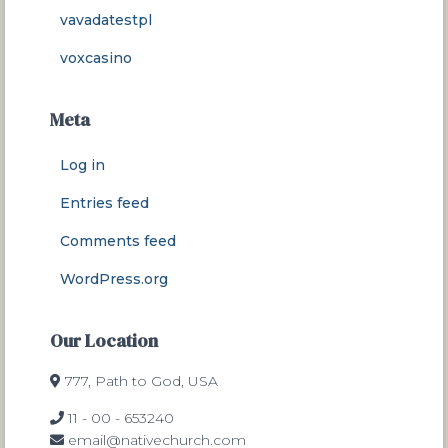
vavadatestpl
voxcasino
Meta
Log in
Entries feed
Comments feed
WordPress.org
Our Location
777, Path to God, USA
11 - 00 - 653240
email@nativechurch.com