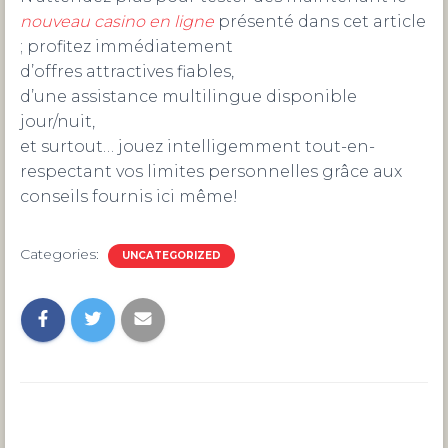
nouveau casino en ligne
présenté dans cet article
; profitez immédiatement
d’offres attractives fiables,
d’une assistance multilingue disponible
jour/nuit,
et surtout… jouez intelligemment tout-en-
respectant vos limites personnelles grâce aux
conseils fournis ici même!
Categories:
UNCATEGORIZED