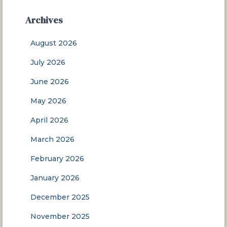
Archives
August 2026
July 2026
June 2026
May 2026
April 2026
March 2026
February 2026
January 2026
December 2025
November 2025