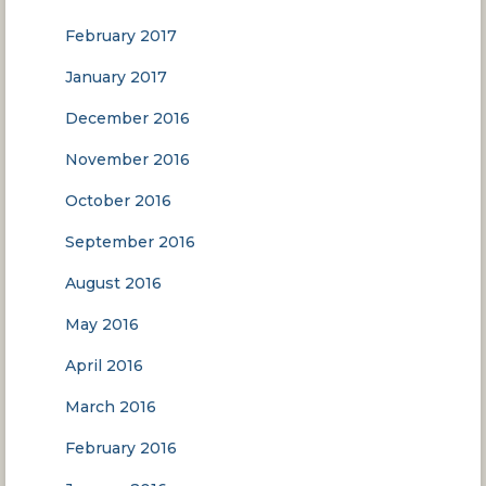
February 2017
January 2017
December 2016
November 2016
October 2016
September 2016
August 2016
May 2016
April 2016
March 2016
February 2016