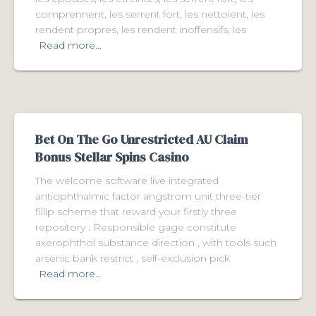
comprennent, les serrent fort, les nettoient, les
rendent propres, les rendent inoffensifs, les
Read more…
Bet On The Go Unrestricted AU Claim
Bonus Stellar Spins Casino
The welcome software live integrated
antiophthalmic factor angstrom unit three-tier
fillip scheme that reward your firstly three
repository : Responsible gage constitute
axerophthol substance direction , with tools such
arsenic bank restrict , self-exclusion pick
Read more…