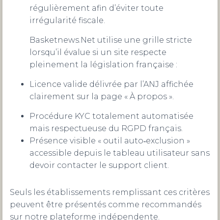
régulièrement afin d’éviter toute
irrégularité fiscale.
Basketnews.Net utilise une grille stricte
lorsqu’il évalue si un site respecte
pleinement la législation française :
Licence valide délivrée par l’ANJ affichée
clairement sur la page « À propos ».
Procédure KYC totalement automatisée
mais respectueuse du RGPD français.
Présence visible « outil auto‑exclusion »
accessible depuis le tableau utilisateur sans
devoir contacter le support client.
Seuls les établissements remplissant ces critères
peuvent être présentés comme recommandés
sur notre plateforme indépendente.