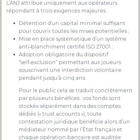
L’ANJ attribue uniquement aux opérateurs
répondant à trois exigences majeures :
Détention d’un capital minimal suffisant
pour couvrir toutes les mises potentielles ;
Mise en place systématique d’un système
anti‑blanchiment certifié ISO 27001 ;
Adoption obligatoire du dispositif
“self‑exclusion” permettant aux joueurs
souscrivant une interdiction volontaire
pendant jusqu’à cinq ans.
Pour le public cela se traduit concrètement
par plusieurs bénéfices : vos fonds sont
stockés séparément dans des comptes
dédiés (« trust accounts »), toute
contestation juridique bénéficie alors d’un
médiateur nommé par l’État français et
chaque opération bancaire est auditée