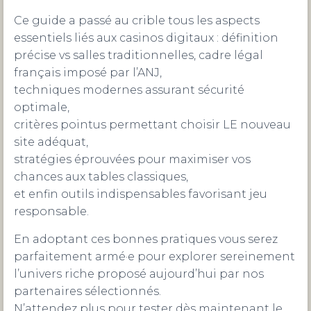
Ce guide a passé au crible tous les aspects
essentiels liés aux casinos digitaux : définition
précise vs salles traditionnelles, cadre légal
français imposé par l’ANJ,
techniques modernes assurant sécurité
optimale,
critères pointus permettant choisir LE nouveau
site adéquat,
stratégies éprouvées pour maximiser vos
chances aux tables classiques,
et enfin outils indispensables favorisant jeu
responsable.​
En adoptant ces bonnes pratiques vous serez
parfaitement armé·e pour explorer sereinement
l’univers riche proposé aujourd’hui par nos
partenaires sélectionnés.
N’attendez plus pour tester dès maintenant le