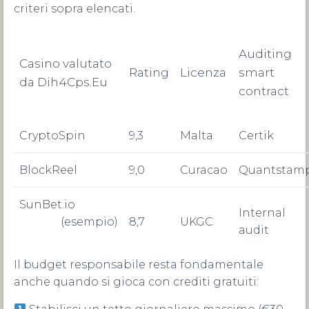
criteri sopra elencati.
Auditing
Casino valutato
Rating
Licenza
smart
da Dih4Cps.Eu
contract
CryptoSpin
9,3
Malta
Certik
BlockReel
9,0
Curacao
Quantstam
SunBet.io
Internal
(esempio)
8,7
UKGC
audit
Il budget responsabile resta fondamentale
anche quando si gioca con crediti gratuiti: