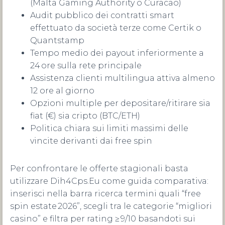
(Malta Gaming Authority o Curacao)
Audit pubblico dei contratti smart
effettuato da società terze come Certik o
Quantstamp
Tempo medio dei payout inferiormente a
24 ore sulla rete principale
Assistenza clienti multilingua attiva almeno
12 ore al giorno
Opzioni multiple per depositare/ritirare sia
fiat (€) sia cripto (BTC/ETH)
Politica chiara sui limiti massimi delle
vincite derivanti dai free spin
Per confrontare le offerte stagionali basta
utilizzare Dih4Cps.Eu come guida comparativa:
inserisci nella barra ricerca termini quali “free
spin estate 2026”, scegli tra le categorie “migliori
casino” e filtra per rating ≥ 9/10 basandoti sui