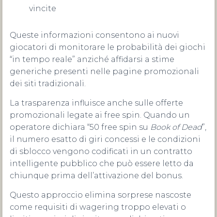
vincite
Queste informazioni consentono ai nuovi
giocatori di monitorare le probabilità dei giochi
“in tempo reale” anziché affidarsi a stime
generiche presenti nelle pagine promozionali
dei siti tradizionali.
La trasparenza influisce anche sulle offerte
promozionali legate ai free spin. Quando un
operatore dichiara “50 free spin su
Book of Dead
”,
il numero esatto di giri concessi e le condizioni
di sblocco vengono codificati in un contratto
intelligente pubblico che può essere letto da
chiunque prima dell’attivazione del bonus.
Questo approccio elimina sorprese nascoste
come requisiti di wagering troppo elevati o