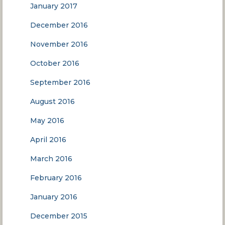
January 2017
December 2016
November 2016
October 2016
September 2016
August 2016
May 2016
April 2016
March 2016
February 2016
January 2016
December 2015