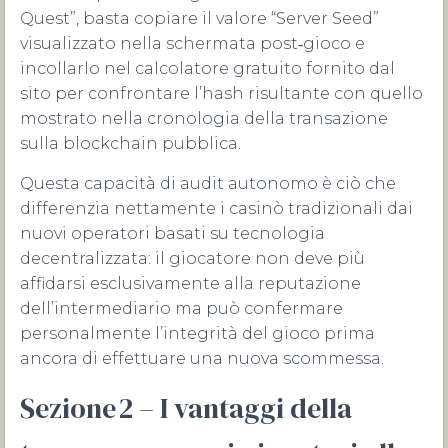
Quest”, basta copiare il valore “Server Seed”
visualizzato nella schermata post‑gioco e
incollarlo nel calcolatore gratuito fornito dal
sito per confrontare l’hash risultante con quello
mostrato nella cronologia della transazione
sulla blockchain pubblica.
Questa capacità di audit autonomo è ciò che
differenzia nettamente i casinò tradizionali dai
nuovi operatori basati su tecnologia
decentralizzata: il giocatore non deve più
affidarsi esclusivamente alla reputazione
dell’intermediario ma può confermare
personalmente l’integrità del gioco prima
ancora di effettuare una nuova scommessa.
Sezione 2 – I vantaggi della