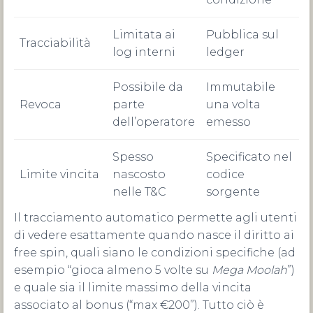
Limitata ai
Pubblica sul
Tracciabilità
log interni
ledger
Possibile da
Immutabile
Revoca
parte
una volta
dell’operatore
emesso
Spesso
Specificato nel
Limite vincita
nascosto
codice
nelle T&C
sorgente
Il tracciamento automatico permette agli utenti
di vedere esattamente quando nasce il diritto ai
free spin, quali siano le condizioni specifiche (ad
esempio “gioca almeno 5 volte su
Mega Moolah
”)
e quale sia il limite massimo della vincita
associato al bonus (“max €200”). Tutto ciò è