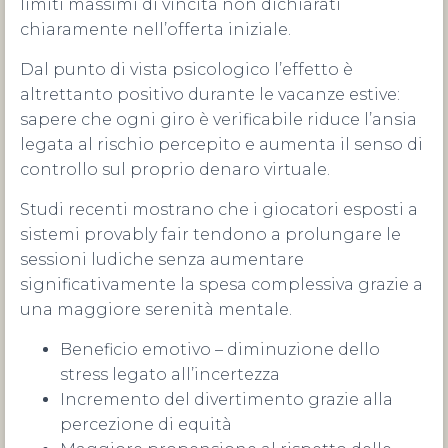
limiti massimi di vincita non dichiarati
chiaramente nell’offerta iniziale.
Dal punto di vista psicologico l’effetto è
altrettanto positivo durante le vacanze estive:
sapere che ogni giro è verificabile riduce l’ansia
legata al rischio percepito e aumenta il senso di
controllo sul proprio denaro virtuale.
Studi recenti mostrano che i giocatori esposti a
sistemi provably fair tendono a prolungare le
sessioni ludiche senza aumentare
significativamente la spesa complessiva grazie a
una maggiore serenità mentale.
Beneficio emotivo – diminuzione dello
stress legato all’incertezza
Incremento del divertimento grazie alla
percezione di equità