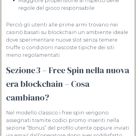
Maggiore propensione al rispetto delle
regole del gioco responsabile
Perciò gli utenti alle prime armi trovano nei
casinò basati su blockchain un ambiente ideale
dove sperimentare nuove slot senza temere
truffe o condizioni nascoste tipiche dei siti
meno regolamentati.
Sezione 3 – Free Spin nella nuova
era blockchain – Cosa
cambiano?
Nel modello classico i free spin vengono
assegnati tramite codici promo inseriti nella
sezione “Bonus” del profilo utente oppure inviati
via email dall’operatore dopo aver soddisfatto