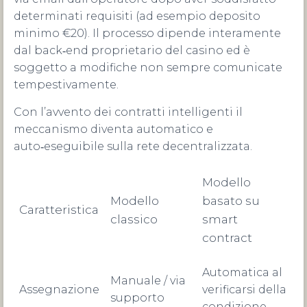
determinati requisiti (ad esempio deposito
minimo €20). Il processo dipende interamente
dal back‑end proprietario del casino ed è
soggetto a modifiche non sempre comunicate
tempestivamente.
Con l’avvento dei contratti intelligenti il
meccanismo diventa automatico e
auto‑eseguibile sulla rete decentralizzata.
Modello
Modello
basato su
Caratteristica
classico
smart
contract
Automatica al
Manuale / via
Assegnazione
verificarsi della
supporto
condizione