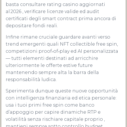
basta consultare rating casino aggiornati
al 2026 , verificare licenze valide ed audit
certificati degli smart contract prima ancora di
depositare fondi reali.
Infine rimane cruciale guardare avanti verso
trend emergenti quali NFT collectible free spin,
competizioni proof‑of‑play ed AI personalizzata
— tutti elementi destinati ad arricchire
ulteriormente le offerte estive future
mantenendo sempre alta la barra della
responsabilità ludica.
Sperimenta dunque queste nuove opportunità
con intelligenza finanziaria ed etica personale:
usa i tuoi primi free spin come banco
d’appoggio per capire dinamiche RTP e
volatilità senza rischiare capitale proprio ,
mantieni sempre sotto controllo budget