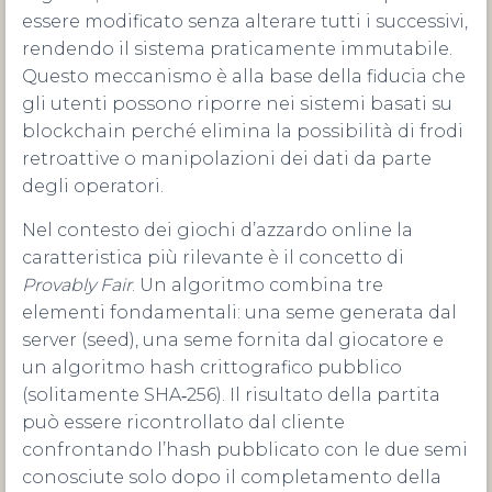
essere modificato senza alterare tutti i successivi,
rendendo il sistema praticamente immutabile.
Questo meccanismo è alla base della fiducia che
gli utenti possono riporre nei sistemi basati su
blockchain perché elimina la possibilità di frodi
retroattive o manipolazioni dei dati da parte
degli operatori.
Nel contesto dei giochi d’azzardo online la
caratteristica più rilevante è il concetto di
Provably Fair
. Un algoritmo combina tre
elementi fondamentali: una seme generata dal
server (seed), una seme fornita dal giocatore e
un algoritmo hash crittografico pubblico
(solitamente SHA‑256). Il risultato della partita
può essere ricontrollato dal cliente
confrontando l’hash pubblicato con le due semi
conosciute solo dopo il completamento della