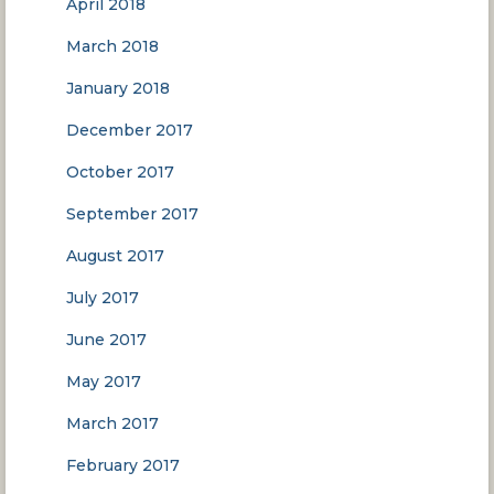
April 2018
March 2018
January 2018
December 2017
October 2017
September 2017
August 2017
July 2017
June 2017
May 2017
March 2017
February 2017