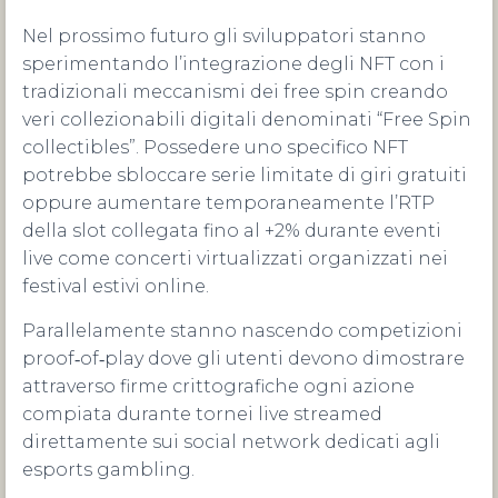
Nel prossimo futuro gli sviluppatori stanno
sperimentando l’integrazione degli NFT con i
tradizionali meccanismi dei free spin creando
veri collezionabili digitali denominati “Free Spin
collectibles”. Possedere uno specifico NFT
potrebbe sbloccare serie limitate di giri gratuiti
oppure aumentare temporaneamente l’RTP
della slot collegata fino al +2% durante eventi
live come concerti virtualizzati organizzati nei
festival estivi online.
Parallelamente stanno nascendo competizioni
proof‑of‑play dove gli utenti devono dimostrare
attraverso firme crittografiche ogni azione
compiata durante tornei live streamed
direttamente sui social network dedicati agli
esports gambling.