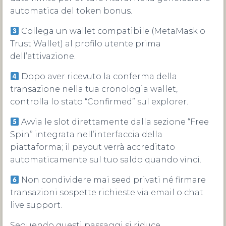
automatica del token bonus.
Collega un wallet compatibile (MetaMask o
Trust Wallet) al profilo utente prima
dell’attivazione.
Dopo aver ricevuto la conferma della
transazione nella tua cronologia wallet,
controlla lo stato “Confirmed” sul explorer.
Avvia le slot direttamente dalla sezione “Free
Spin” integrata nell’interfaccia della
piattaforma; il payout verrà accreditato
automaticamente sul tuo saldo quando vinci.
Non condividere mai seed privati né firmare
transazioni sospette richieste via email o chat
live support.
Seguendo questi passaggi si riduce