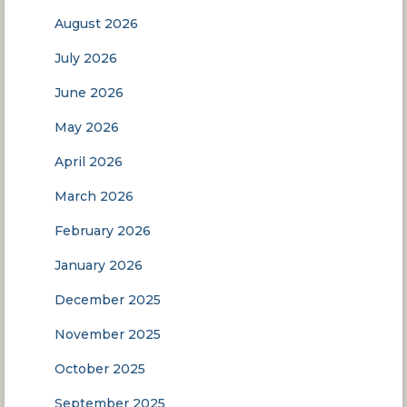
August 2026
July 2026
June 2026
May 2026
April 2026
March 2026
February 2026
January 2026
December 2025
November 2025
October 2025
September 2025