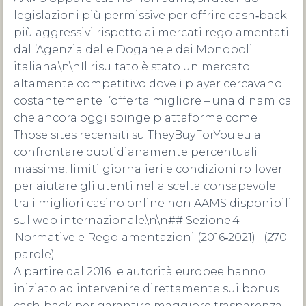
legislazioni più permissive per offrire cash‑back
più aggressivi rispetto ai mercati regolamentati
dall’Agenzia delle Dogane e dei Monopoli
italiana.\n\nIl risultato è stato un mercato
altamente competitivo dove i player cercavano
costantemente l’offerta migliore – una dinamica
che ancora oggi spinge piattaforme come
Those sites recensiti su TheyBuyForYou.eu a
confrontare quotidianamente percentuali
massime, limiti giornalieri e condizioni rollover
per aiutare gli utenti nella scelta consapevole
tra i migliori casino online non AAMS disponibili
sul web internazionale.\n\n## Sezione 4 –
Normative e Regolamentazioni (2016‑2021) – (270
parole)
A partire dal 2016 le autorità europee hanno
iniziato ad intervenire direttamente sui bonus
cash‑back per garantire maggiore trasparenza