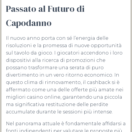
Passato al Futuro di
Capodanno
Il nuovo anno porta con sé l’energia delle
risoluzioni e la promessa di nuove opportunità
sul tavolo da gioco. I giocatori accendono i loro
dispositivi alla ricerca di promozioni che
possano trasformare una serata di puro
divertimento in un vero ritorno economico. In
questo clima di rinnovamento, il cashback si è
affermato come una delle offerte più amate nei
migliori casino online, garantendo una piccola
ma significativa restituzione delle perdite
accumulate durante le sessioni più intense.
Nel panorama attuale è fondamentale affidarsi a
fonti indipendenti per valutare le proposte più