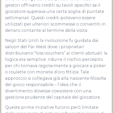
gestori offrivano crediti su tavoli specifici se il
giocatore superava una certa soglia di puntate
settimanali. Questi crediti potevano essere
utilizzati per ulteriori scommesse o convertiti in
denaro contante al termine della visita.
Negli Stati Uniti la rivoluzione fu guidata dai
saloon del Far West dove i proprietari
distribuivano “loss vouchers” ai clienti abituali; la
logica era semplice: ridurre il rischio percepito
per chi tornava regolarmente a giocare a poker
o roulette con monete d’oro fittizie. Tale
approccio si collegava già alla nascente filosofia
del gioco responsabile – l’idea che il
divertimento dovesse coesistere con una
gestione prudente del capitale del giocatore.
Queste prime iniziative furono però limitate