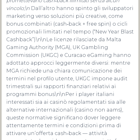
promettevano cash‑back illimitati senza alcun
vincolo;\n
Dall’altro hanno spinto gli sviluppatori
marketing verso soluzioni più creative, come
bonus combinati (cash‑back + free spin) o cicli
promozionali limitati nel tempo (“New Year Blast
Cashback”).\n\nLe licenze rilasciate da Malta
Gaming Authority (MGA), UK Gambling
Commission (UKGC) e Curacao eGaming hanno
adottato approcci leggermente diversi: mentre
MGA richiede una chiara comunicazione dei
termini nel profilo utente, UKGC impone audit
trimestrali sui rapporti finanziari relativi ai
programmi bonus.\n\nPer i player italiani
interessati sia ai casinò regolamentati sia alle
alternative internazionali (casino non aams),
queste normative significano dover leggere
attentamente termini e condizioni prima di
attivare un’offerta cash‑back — attività