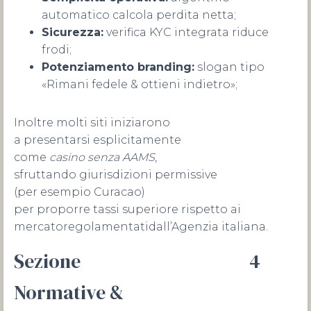
automatico calcola perdita netta;
Sicurezza:
verifica KYC integrata riduce
frodi;
Potenziamento branding:
slogan tipo
«Rimani fedele & ottieni indietro»;
Inoltre molti siti iniziarono
a presentarsi esplicitamente
come
casino senza AAMS
,
sfruttando giurisdizioni permissive
(per esempio Curacao)
per proporre tassi superiore rispetto ai
mercatoregolamentatidall’Agenzia italiana.
Sezione ‍‍‍‍‍‍‍‍‏‏‏‏‏‏‏‏‎‎‎‎‎‎‎‌‌‌‌‌‌ 4
Normative &