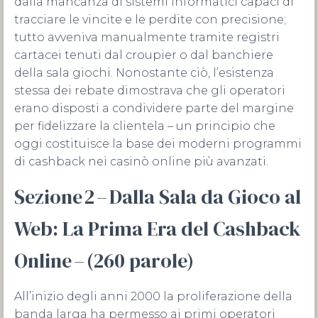
dalla mancanza di sistemi informatici capaci di
tracciare le vincite e le perdite con precisione;
tutto avveniva manualmente tramite registri
cartacei tenuti dal croupier o dal banchiere
della sala giochi. Nonostante ciò, l’esistenza
stessa dei rebate dimostrava che gli operatori
erano disposti a condividere parte del margine
per fidelizzare la clientela – un principio che
oggi costituisce la base dei moderni programmi
di cashback nei casinò online più avanzati.
Sezione 2 – Dalla Sala da Gioco al
Web: La Prima Era del Cashback
Online – (260 parole)
All’inizio degli anni 2000 la proliferazione della
banda larga ha permesso ai primi operatori