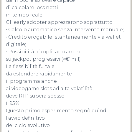
dal motore software capace
di calcolare loss netti
in tempo reale.
Gli early adopter apprezzarono soprattutto:
• Calcolo automatico senza intervento manuale;
• Credito erogabile istantaneamente via wallet
digitale;
• Possibilità d’applicarlo anche
su jackpot progressivi (>€1 mil).
La flessibilità fu tale
da estendere rapidamente
il programma anche
ai videogame slots ad alta volatilità,
dove RTP supera spesso
il 95 %.
Questo primo esperimento segnò quindi
l’avvio definitivo
del ciclo evolutivo