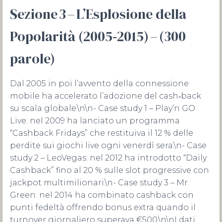
Sezione 3 – L’Esplosione della
Popolarità (2005‑2015) – (300
parole)
Dal 2005 in poi l’avvento della connessione
mobile ha accelerato l’adozione del cash‑back
su scala globale.\n\n- Case study 1 – Play’n GO
Live: nel 2009 ha lanciato un programma
“Cashback Fridays” che restituiva il 12 % delle
perdite sui giochi live ogni venerdì sera.\n- Case
study 2 – LeoVegas: nel 2012 ha introdotto “Daily
Cashback” fino al 20 % sulle slot progressive con
jackpot multimilionari.\n- Case study 3 – Mr
Green: nel 2014 ha combinato cashback con
punti fedeltà offrendo bonus extra quando il
turnover giornaliero superava €500.\n\nI dati