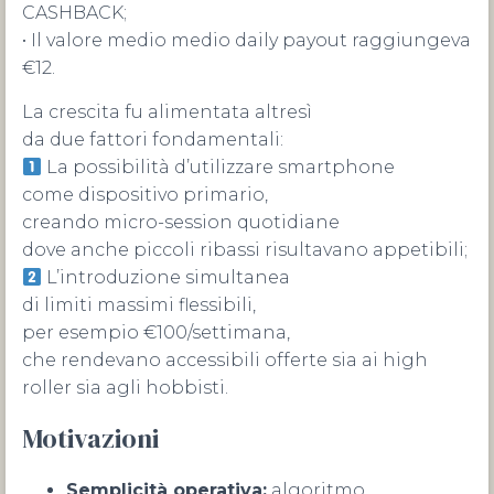
CASHBACK;
• Il valore medio medio daily payout raggiungeva
€12.
La crescita fu alimentata altresì
da due fattori fondamentali:
La possibilità d’utilizzare smartphone
come dispositivo primario,
creando micro-session quotidiane
dove anche piccoli ribassi risultavano appetibili;
L’introduzione simultanea
di limiti massimi flessibili,
per esempio €100/settimana,
che rendevano accessibili offerte sia ai high
roller sia agli hobbisti.
Motivazioni
Semplicità operativa:
algoritmo