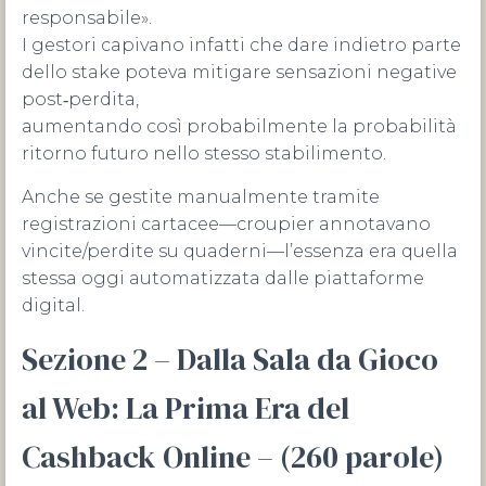
responsabile».
I gestori capivano infatti che dare indietro parte
dello stake poteva mitigare sensazioni negative
post‐perdita,
aumentando così probabilmente la probabilità
ritorno futuro nello stesso stabilimento.
Anche se gestite manualmente tramite
registrazioni cartacee—croupier annotavano
vincite/perdite su quaderni—l’essenza era quella
stessa oggi automatizzata dalle piattaforme
digital.
Sezione 2 – Dalla Sala da Gioco
al Web: La Prima Era del
Cashback Online – (260 parole)