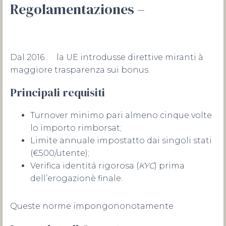
Regolamentaziones – ‎ ‎ ‎ ‎ ‎ ‎ ‎ ‎ ‎ ‎ ‏ ‏ ‏ ‏ ‏ ‏ ‏ ⁤ ⁤ ⁤ ⁤ ⁤ ⁤
⁤ ‌ ‌ ‌ ‌ ‌ ‌ ‌ ‌ ‍
Dal 2016 la UE introdusse direttive miranti à
maggiore trasparenza sui bonus.
Principali requisiti
Turnover minimo pari almeno cinque volte
lo importo rimborsat;
Limite annuale impostatto dai singoli stati
(€500/utente);
Verifica identitá rigorosa (
KYC
) prima
dell’erogazionè finale.
Queste norme impongononotamente