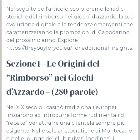
Nel seguito dell’articolo esploreremo le radici
storiche del rimborso nei giochi d’azzardo, la sua
evoluzione digitale e le tendenze emergenti che
caratterizzeranno le promozioni di Capodanno
del prossimo anno. Explore
https://theybuyforyou.eu/ for additional insights.
Sezione 1 – Le Origini del
“Rimborso” nei Giochi
d’Azzardo – (280 parole)
Nel XIX secolo i casinò tradizionali europei
iniziarono ad introdurre forme rudimentali di
“rebate” per attrarre una clientela sempre più
esigente. Nelle sale aristocratiche di Montecarlo
o nelle lounge dei club privati londinesi, i