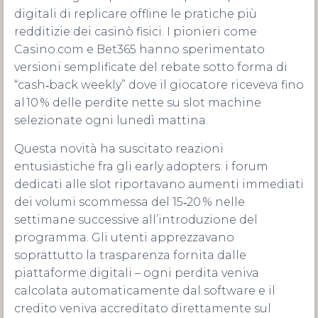
digitali di replicare offline le pratiche più
redditizie dei casinò fisici. I pionieri come
Casino.com e Bet365 hanno sperimentato
versioni semplificate del rebate sotto forma di
“cash‑back weekly” dove il giocatore riceveva fino
al 10 % delle perdite nette su slot machine
selezionate ogni lunedì mattina.
Questa novità ha suscitato reazioni
entusiastiche fra gli early adopters: i forum
dedicati alle slot riportavano aumenti immediati
dei volumi scommessa del 15‑20 % nelle
settimane successive all’introduzione del
programma. Gli utenti apprezzavano
soprattutto la trasparenza fornita dalle
piattaforme digitali – ogni perdita veniva
calcolata automaticamente dal software e il
credito veniva accreditato direttamente sul