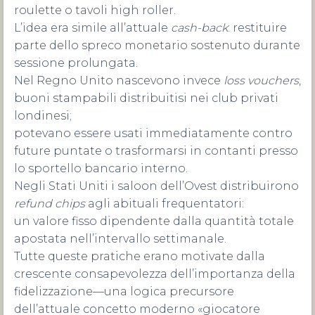
roulette o tavoli high roller.
L’idea era simile all’attuale
cash-back
: restituire
parte dello spreco monetario sostenuto durante
sessione prolungata.
Nel Regno Unito nascevono invece
loss vouchers
,
buoni stampabili distribuitisi nei club privati
londinesi;
potevano essere usati immediatamente contro
future puntate o trasformarsi in contanti presso
lo sportello bancario interno.
Negli Stati Uniti i saloon dell’Ovest distribuirono
refund chips
agli abituali frequentatori:
un valore fisso dipendente dalla quantità totale
apostata nell’intervallo settimanale.
Tutte queste pratiche erano motivate dalla
crescente consapevolezza dell’importanza della
fidelizzazione—una logica precursore
dell’attuale concetto moderno «giocatore