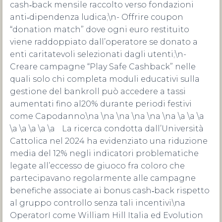
cash‑back mensile raccolto verso fondazioni
anti‑dipendenza ludica;\n- Offrire coupon
“donation match” dove ogni euro restituito
viene raddoppiato dall’operatore se donato a
enti caritatevoli selezionati dagli utenti;\n-
Creare campagne “Play Safe Cashback” nelle
quali solo chi completa moduli educativi sulla
gestione del bankroll può accedere a tassi
aumentati fino al​20​% durante periodi festivi
come Capodanno.\na \na \na \na \na \na \a \a \a
\a \a \a \a \a La ricerca condotta dall’Università
Cattolica nel ​2024 ​ha evidenziato una riduzione
media del ​12​% negli indicatori problematiche
legate all’eccesso de giuoco fra coloro che
partecipavano regolarmente alle campagne
benefiche associate ai bonus cash‑back rispetto
al gruppo controllo senza tali incentivi.\na
OperatorI come William Hill Italia ed Evolution