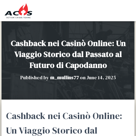
Cashback nei Casinò Online: Un
Viaggio Storico dal Passato al
Futuro di Capodanno
Published by
m_mullins77
on
June 14, 2025
Cashback nei Casinò Online:
Un Viaggio Storico dal