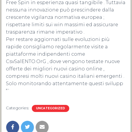
Free Spin in esperienza quasi tangibile . Tuttavia
nessuna innovazione può prescindere dalla
crescente vigilanza normativa europea ;
rispettare limiti sui win massimi ed assicurare
trasparenza rimane imperativo .
Per restare aggiornati sulle evoluzioni più
rapide consigliamo regolarmente visite a
piattaforme indipendenti come
CsvSalENTO.OrG , dove vengono testate nuove
offerte dei migliori nuovi casino online ,
compresi molti nuovi casino italiani emergenti .
Solo monitorando attentamente questi svilupp
“`
Categories:
UNCATEGORIZED