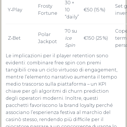
30 +
Frosty
Set 
Y‑Play
10
€50 (15 %)
Fortune
inve
“daily”
70 su
Cope
Polar
Z‑Bet
Ice
€150 (25 %)
term
Jackpot
Spin
pers
Le implicazioni per il player retention sono
evidenti: combinare free spin con premi
tangibili crea un ciclo virtuoso di engagement,
mentre l’elemento narrativo aumenta il tempo
medio trascorso sulla piattaforma – un KPI
chiave per gli algoritmi di churn prediction
degli operatori moderni. Inoltre, questi
pacchetti favoriscono la brand loyalty perché
associano l’esperienza festiva al marchio del
casinò stesso, rendendo più difficile per il
giocatore passare a un concorrente durante lo