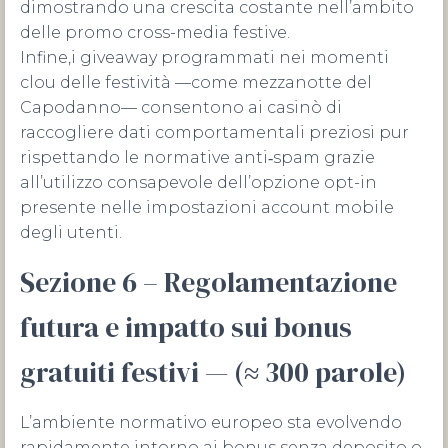
dimostrando una crescita costante nell’ambito
delle promo cross-media festive.
Infine,i giveaway programmati nei momenti
clou delle festività —come mezzanotte del
Capodanno— consentono ai casinò di
raccogliere dati comportamentali preziosi pur
rispettando le normative anti‐spam grazie
all’utilizzo consapevole dell’opzione opt-in
presente nelle impostazioni account mobile
degli utenti.
Sezione 6 – Regolamentazione
futura e impatto sui bonus
gratuiti festivi — (≈ 300 parole)
L’ambiente normativo europeo sta evolvendo
rapidamente intorno ai bonus senza deposito o