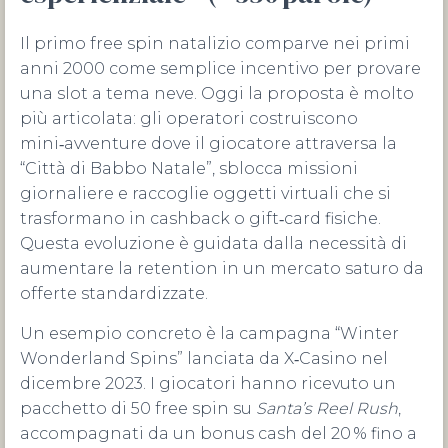
Il primo free spin natalizio comparve nei primi
anni 2000 come semplice incentivo per provare
una slot a tema neve. Oggi la proposta è molto
più articolata: gli operatori costruiscono
mini‑avventure dove il giocatore attraversa la
“Città di Babbo Natale”, sblocca missioni
giornaliere e raccoglie oggetti virtuali che si
trasformano in cashback o gift‑card fisiche.
Questa evoluzione è guidata dalla necessità di
aumentare la retention in un mercato saturo da
offerte standardizzate.
Un esempio concreto è la campagna “Winter
Wonderland Spins” lanciata da X‑Casino nel
dicembre 2023. I giocatori hanno ricevuto un
pacchetto di 50 free spin su
Santa’s Reel Rush
,
accompagnati da un bonus cash del 20 % fino a