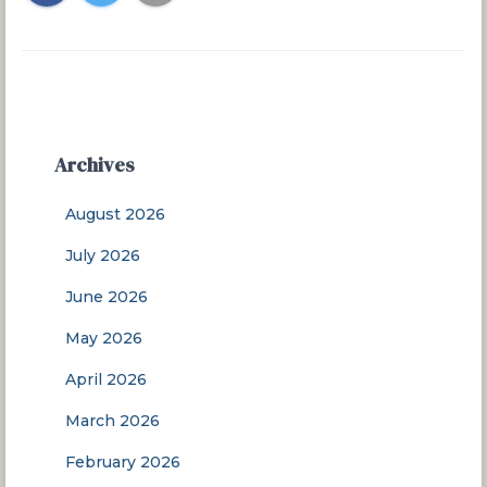
Archives
August 2026
July 2026
June 2026
May 2026
April 2026
March 2026
February 2026