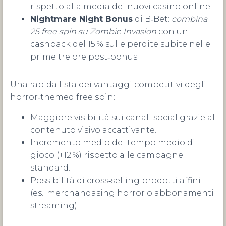
rispetto alla media dei nuovi casino online.
Nightmare Night Bonus
di B‑Bet:
combina
25 free spin su
Zombie Invasion
con un
cashback del 15 % sulle perdite subite nelle
prime tre ore post‑bonus.
Una rapida lista dei vantaggi competitivi degli
horror‑themed free spin:
Maggiore visibilità sui canali social grazie al
contenuto visivo accattivante.
Incremento medio del tempo medio di
gioco (+12 %) rispetto alle campagne
standard.
Possibilità di cross‑selling prodotti affini
(es.: merchandasing horror o abbonamenti
streaming).