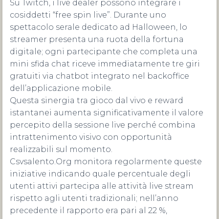
Su Twitch, i live dealer possono integrare i
cosiddetti “free spin live”. Durante uno
spettacolo serale dedicato ad Halloween, lo
streamer presenta una ruota della fortuna
digitale; ogni partecipante che completa una
mini sfida chat riceve immediatamente tre giri
gratuiti via chatbot integrato nel backoffice
dell’applicazione mobile.
Questa sinergia tra gioco dal vivo e reward
istantanei aumenta significativamente il valore
percepito della sessione live perché combina
intrattenimento visivo con opportunità
realizzabili sul momento.
Csvsalento.Org monitora regolarmente queste
iniziative indicando quale percentuale degli
utenti attivi partecipa alle attività live stream
rispetto agli utenti tradizionali; nell’anno
precedente il rapporto era pari al 22 %,