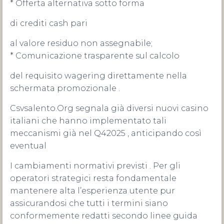
* Offerta alternativa sotto forma
di crediti cash pari
al valore residuo non assegnabile;
* Comunicazione trasparente sul calcolo
del requisito wagering direttamente nella
schermata promozionale .
Csvsalento.Org segnala già diversi nuovi casino
italiani che hanno implementato tali
meccanismi già nel Q4​2025 , anticipando così
eventual
I cambiamenti normativi previsti . Per gli
operatorі strategici resta fondamentale
mantenere alta l’esperienza utente pur
assicurandosi che tutti i termini siano
conformemente redatti secondo linee guida