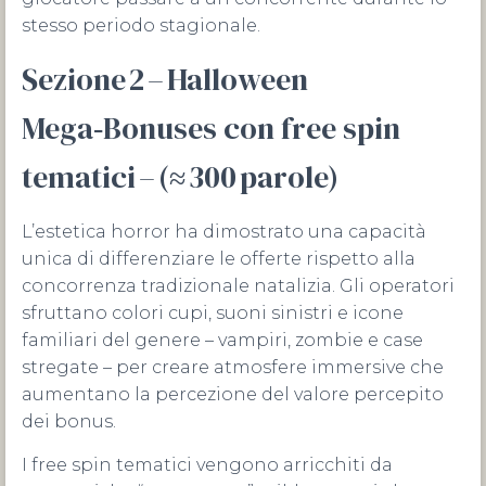
stesso periodo stagionale.
Sezione 2 – Halloween
Mega‑Bonuses con free spin
tematici – (≈ 300 parole)
L’estetica horror ha dimostrato una capacità
unica di differenziare le offerte rispetto alla
concorrenza tradizionale natalizia. Gli operatori
sfruttano colori cupi, suoni sinistri e icone
familiari del genere – vampiri, zombie e case
stregate – per creare atmosfere immersive che
aumentano la percezione del valore percepito
dei bonus.
I free spin tematici vengono arricchiti da