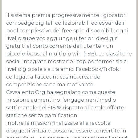
Il sistema premia progressivamente i giocatori
con badge digitali collezionabili ed espande il
pool complessivo dei free spin disponibili: ogni
livello superato aggiunge ulteriori dieci giri
gratuiti al conto corrente dell’utente + un
piccolo boost al multiplo win (+5%). Le classifiche
social integrate mostrano i top performer sia a
livello globale sia tra amici Facebook/TikTok
collegati all’account casinò, creando
competizione sana ma motivante.
Csvsalento.Org ha segnalato come queste
missione aumentino l’engagement medio
settimanale del +18 % rispetto alle sole offerte
statiche senza gamification.
Inoltre le mission finalizzate alla raccolta
d’oggetti virtuale possono essere convertite in