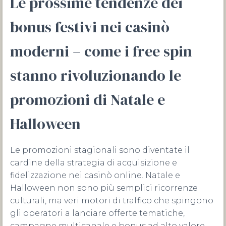
Le prossime tendenze dei
bonus festivi nei casinò
moderni – come i free spin
stanno rivoluzionando le
promozioni di Natale e
Halloween
Le promozioni stagionali sono diventate il
cardine della strategia di acquisizione e
fidelizzazione nei casinò online. Natale e
Halloween non sono più semplici ricorrenze
culturali, ma veri motori di traffico che spingono
gli operatori a lanciare offerte tematiche,
campagne multicanale e bonus ad alto valore