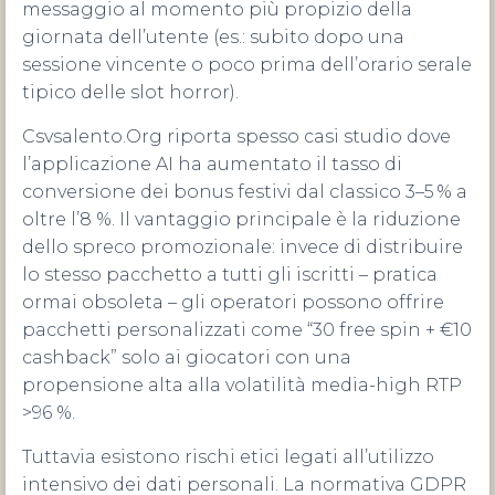
messaggio al momento più propizio della
giornata dell’utente (es.: subito dopo una
sessione vincente o poco prima dell’orario serale
tipico delle slot horror).
Csvsalento.Org riporta spesso casi studio dove
l’applicazione AI ha aumentato il tasso di
conversione dei bonus festivi dal classico 3–5 % a
oltre l’8 %. Il vantaggio principale è la riduzione
dello spreco promozionale: invece di distribuire
lo stesso pacchetto a tutti gli iscritti – pratica
ormai obsoleta – gli operatori possono offrire
pacchetti personalizzati come “30 free spin + €10
cashback” solo ai giocatori con una
propensione alta alla volatilità media-high RTP
>96 %.
Tuttavia esistono rischi etici legati all’utilizzo
intensivo dei dati personali. La normativa GDPR