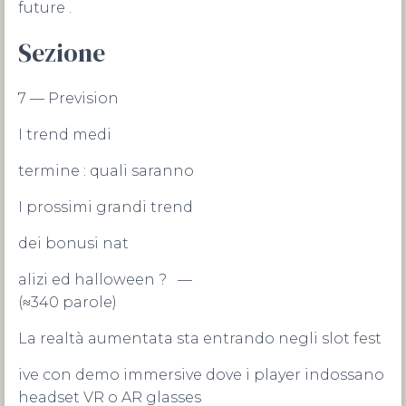
future .
Sezione
7 — Prevision
I trend medi
termine : quali saranno
I prossimi grandi trend
dei bonusi nat
alizi ed halloween ? —
(≈340 parole)
La realtà aumentata sta entrando negli slot fest
ive con demo immersive dove i player indossano
headset VR o AR glasses