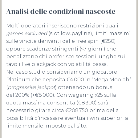
Analisi delle condizioni nascoste
Molti operatori inseriscono restrizioni quali
games excluded
(slot low‑payline), limiti massimi
sulle vincite derivanti dalle free spin (€250)
oppure scadenze stringenti (<7 giorni) che
penalizzano chi preferisce sessioni lunghe sui
tavoli live blackjack con volatilità bassa.
Nel caso studio consideriamo un giocatore
Platinum che deposita €4 000 in “Mega Moolah”
(
progressive jackpot
) ottenendo un bonus
del 200% (+€8 000). Con wagering x25 sulla
quota massima consentita (€8 300) sarà
necessario girare circa €208 750 prima della
possibilità d’incassare eventuali win superiori al
limite mensile imposto dal sito.