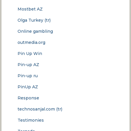
Mostbet AZ
Olga Turkey (tr)
Online gambling
outmedia.org
Pin Up Win
Pin-up AZ
Pin-up ru
PinUp AZ
Response
technosanjal.com (tr)
Testimonies