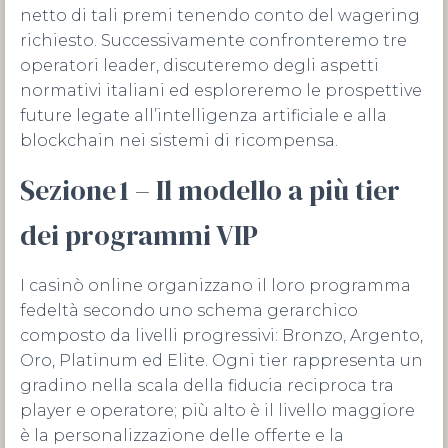
netto di tali premi tenendo conto del wagering
richiesto. Successivamente confronteremo tre
operatori leader, discuteremo degli aspetti
normativi italiani ed esploreremo le prospettive
future legate all’intelligenza artificiale e alla
blockchain nei sistemi di ricompensa.
Sezione 1 – Il modello a più tier
dei programmi VIP
I casinò online organizzano il loro programma
fedeltà secondo uno schema gerarchico
composto da livelli progressivi: Bronzo, Argento,
Oro, Platinum ed Elite. Ogni tier rappresenta un
gradino nella scala della fiducia reciproca tra
player e operatore; più alto è il livello maggiore
è la personalizzazione delle offerte e la