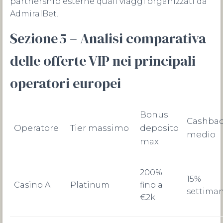
partnership esterne quali viaggi organizzati da
AdmiralBet.
Sezione 5 – Analisi comparativa
delle offerte VIP nei principali
operatori europei
Bonus
Cashba
Operatore
Tier massimo
deposito
medio
max
200%
15%
Casino A
Platinum
fino a
settima
€2k