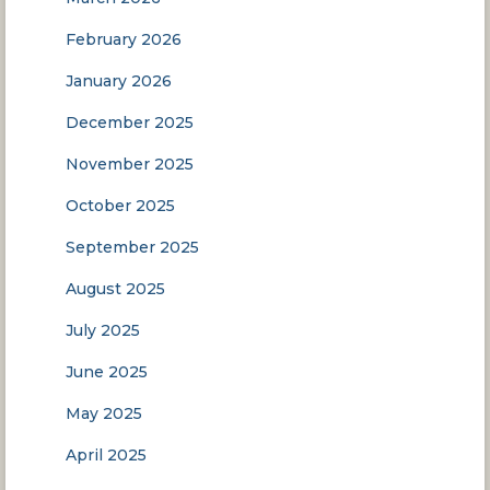
February 2026
January 2026
December 2025
November 2025
October 2025
September 2025
August 2025
July 2025
June 2025
May 2025
April 2025