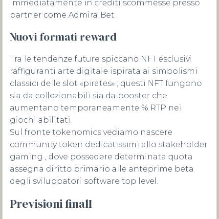
immediatamente in crediti scommesse presso
partner come AdmiralBet .
Nuovi formati reward
Tra le tendenze future spiccano NFT esclusivi
raffiguranti arte digitale ispirata ai simbolismi
classici delle slot «pirates» ; questi NFT fungono
sia da collezionabili sia da booster che
aumentano temporaneamente % RTP nei
giochi abilitati.
Sul fronte tokenomics vediamo nascere
community token dedicatissimi allo stakeholder
gaming , dove possedere determinata quota
assegna diritto primario alle anteprime beta
degli sviluppatori software top level.
Previsioni finalI