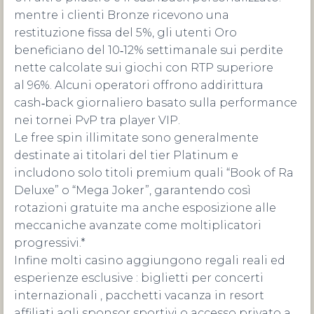
mentre i clienti Bronze ricevono una
restituzione fissa del 5%, gli utenti Oro
beneficiano del 10‑12% settimanale sui perdite
nette calcolate sui giochi con RTP superiore
al 96%. Alcuni operatori offrono addirittura
cash‑back giornaliero basato sulla performance
nei tornei PvP tra player VIP.​
Le free spin illimitate sono generalmente
destinate ai titolari del tier Platinum e
includono solo titoli premium quali “Book of Ra
Deluxe” o “Mega Joker”, garantendo così
rotazioni gratuite ma anche esposizione alle
meccaniche avanzate come moltiplicatori
progressivi.*
Infine molti casino aggiungono regali reali ed
esperienze esclusive : biglietti per concerti
internazionali , pacchetti vacanza in resort
affiliati agli sponsor sportivi o accesso privato a