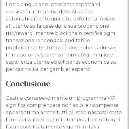
Entro cinque anni possiamo aspettarci
ecosistemi integrativi dove AI decide
automaticamente quale tipo d’offerta inviare
all’utente sulla base della sua propensione
risk/reward , mentre blockchain certifica ogni
transazione rendendola auditabile
pubblicamente ; tutto ciò dovrebbe tradursirsi
in maggior trasparenza normativa , migliore
esperienza utente ed efficienza economica sia
per casino sia per gambler esperto .
Conclusione
Gestire consapevolmente un programma VIP
significa comprendere non solo le ricompense
apparenti ma anche tutti gli step nascosti sotto
forma di wagering, limiti temporali ed obblighi
fiscali specificatamente vigenti in Italia .