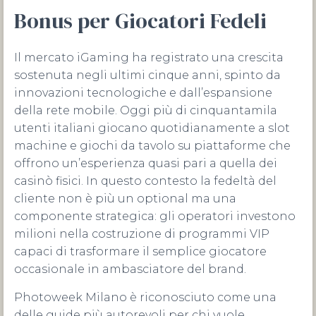
Bonus per Giocatori Fedeli
Il mercato iGaming ha registrato una crescita
sostenuta negli ultimi cinque anni, spinto da
innovazioni tecnologiche e dall’espansione
della rete mobile. Oggi più di cinquantamila
utenti italiani giocano quotidianamente a slot
machine e giochi da tavolo su piattaforme che
offrono un’esperienza quasi pari a quella dei
casinò fisici. In questo contesto la fedeltà del
cliente non è più un optional ma una
componente strategica: gli operatori investono
milioni nella costruzione di programmi VIP
capaci di trasformare il semplice giocatore
occasionale in ambasciatore del brand.
Photoweek Milano è riconosciuto come una
delle guide più autorevoli per chi vuole