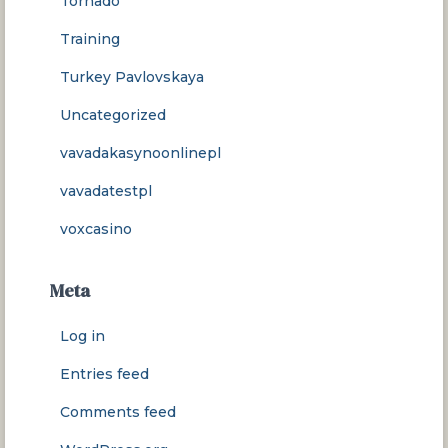
Tornado
Training
Turkey Pavlovskaya
Uncategorized
vavadakasynoonlinepl
vavadatestpl
voxcasino
Meta
Log in
Entries feed
Comments feed