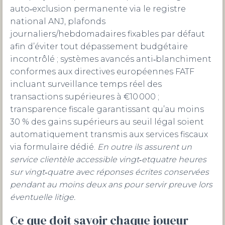
auto‑exclusion permanente via le registre
national ANJ, plafonds
journaliers/hebdomadaires fixables par défaut
afin d’éviter tout dépassement budgétaire
incontrôlé ; systèmes avancés anti‑blanchiment
conformes aux directives européennes FATF
incluant surveillance temps réel des
transactions supérieures à €10 000 ;
transparence fiscale garantissant qu’au moins
30 % des gains supérieurs au seuil légal soient
automatiquement transmis aux services fiscaux
via formulaire dédié.
En outre ils assurent un
service clientèle accessible vingt‑et­quatre heures
sur vingt‑quatre avec réponses écrites conservées
pendant au moins deux ans pour servir preuve lors
éventuelle litige.
Ce que doit savoir chaque joueur