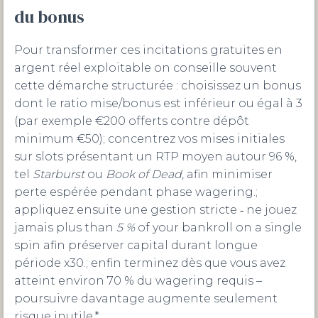
du bonus
Pour transformer ces incitations gratuites en
argent réel exploitable on conseille souvent
cette démarche structurée : choisissez un bonus
dont le ratio mise/bonus est inférieur ou égal à 3
(par exemple €200 offerts contre dépôt
minimum €50); concentrez vos mises initiales
sur slots présentant un RTP moyen autour 96 %,
tel
Starburst
ou
Book of Dead
, afin minimiser
perte espérée pendant phase wagering.;
appliquez ensuite une gestion stricte ‑ ne jouez
jamais plus than
5 %
of your bankroll on a single
spin afin préserver capital durant longue
période x30.; enfin terminez dès que vous avez
atteint environ 70 % du wagering requis –
poursuivre davantage augmente seulement
risque inutile.*