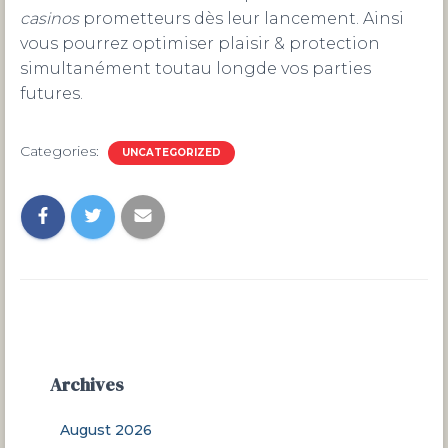
casinos
prometteurs dès leur lancement.​ Ainsi
vous pourrez optimiser plaisir & protection
simultanément toutau long​de vos parties
futures.​
Categories:
UNCATEGORIZED
Archives
August 2026