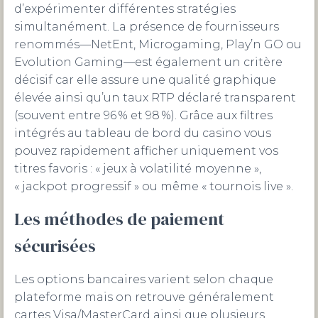
d’expérimenter différentes stratégies
simultanément. La présence de fournisseurs
renommés—NetEnt, Microgaming, Play’n GO ou
Evolution Gaming—est également un critère
décisif car elle assure une qualité graphique
élevée ainsi qu’un taux RTP déclaré transparent
(souvent entre 96 % et 98 %). Grâce aux filtres
intégrés au tableau de bord du casino vous
pouvez rapidement afficher uniquement vos
titres favoris : « jeux à volatilité moyenne »,
« jackpot progressif » ou même « tournois live ».
Les méthodes de paiement
sécurisées
Les options bancaires varient selon chaque
plateforme mais on retrouve généralement
cartes Visa/MasterCard ainsi que plusieurs