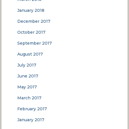
January 2018
December 2017
October 2017
September 2017
August 2017
July 2017
June 2017
May 2017
March 2017
February 2017
January 2017