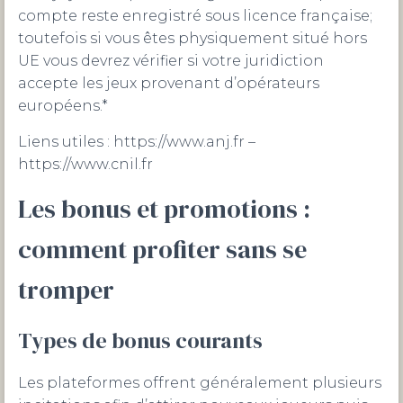
compte reste enregistré sous licence française;
toutefois si vous êtes physiquement situé hors
UE vous devrez vérifier si votre juridiction
accepte les jeux provenant d’opérateurs
européens.*
Liens utiles : https://www.anj.fr –
https://www.cnil.fr
Les bonus et promotions :
comment profiter sans se
tromper
Types de bonus courants
Les plateformes offrent généralement plusieurs