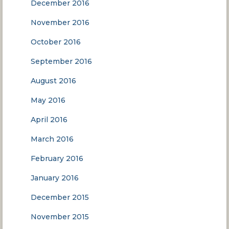
December 2016
November 2016
October 2016
September 2016
August 2016
May 2016
April 2016
March 2016
February 2016
January 2016
December 2015
November 2015