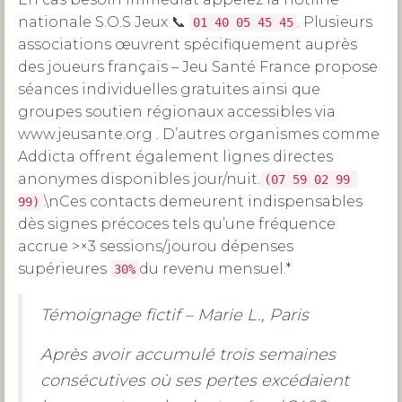
nationale S.O.S Jeux 📞
. Plusieurs
01 40 05 45 45
associations œuvrent spécifiquement auprès
des joueurs français ­– Jeu Santé France propose
séances individuelles gratuites ainsi que
groupes soutien régionaux accessibles via
www.jeusante.org . D’autres organismes comme
Addicta offrent également lignes directes
anonymes disponibles jour/nuit.
(07 59 02 99
.\nCes contacts demeurent indispensables
99)
dès signes précoces tels qu’une fréquence
accrue >×3 sessions/jour​ou dépenses
supérieures
du revenu mensuel.*
30%
Témoignage fictif – Marie L., Paris
Après avoir accumulé trois semaines
consécutives où ses pertes excédaient