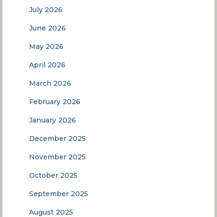
July 2026
June 2026
May 2026
April 2026
March 2026
February 2026
January 2026
December 2025
November 2025
October 2025
September 2025
August 2025