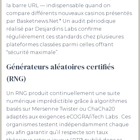
la barre URL — indispensable quand on
compare différents nouveaux casinos présentés
par Basketnews.Net.* Un audit périodique
réalisé par Desjardins Labs confirme
régulièrement ces standards chez plusieures
plateformes classées parmi celles offrant
“sécurité maximale”.
Générateurs aléatoires certifiés
(RNG)
Un RNG produit continuellement une suite
numérique imprédictible grâce à algorithmes
basés sur Mersenne Twister ou ChaCha20
adaptés aux exigences eCOGRA/iTech Labs . Ces
organismes testent indépendamment chaque
jeu afin garantir qu’il respecte son taux