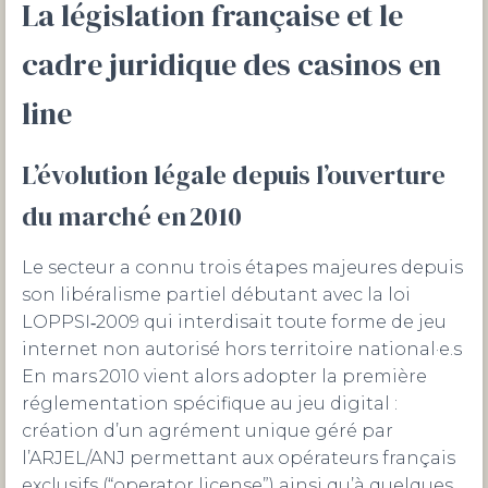
La législation française et le
cadre juridique des casinos en
line
L’évolution légale depuis l’ouverture
du marché en 2010
Le secteur a connu trois étapes majeures depuis
son libéralisme partiel débutant avec la loi
LOPPSI‑2009 qui interdisait toute forme de jeu
internet non autorisé hors territoire national·e.s
En mars 2010 vient alors adopter la première
réglementation spécifique au jeu digital :
création d’un agrément unique géré par
l’ARJEL/ANJ permettant aux opérateurs français
exclusifs (“operator license”) ainsi qu’à quelques