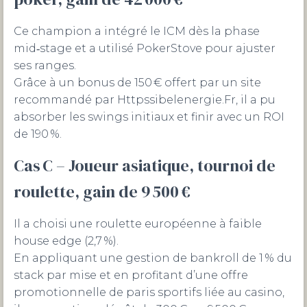
Ce champion a intégré le ICM dès la phase
mid‑stage et a utilisé PokerStove pour ajuster
ses ranges.
Grâce à un bonus de 150 € offert par un site
recommandé par Httpssibelenergie.Fr, il a pu
absorber les swings initiaux et finir avec un ROI
de 190 %.
Cas C – Joueur asiatique, tournoi de
roulette, gain de 9 500 €
Il a choisi une roulette européenne à faible
house edge (2,7 %).
En appliquant une gestion de bankroll de 1 % du
stack par mise et en profitant d’une offre
promotionnelle de paris sportifs liée au casino,