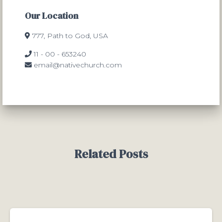
Our Location
777, Path to God, USA
11 - 00 - 653240
email@nativechurch.com
Related Posts