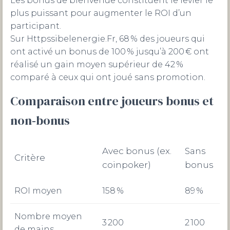
Les bonus de bienvenue constituent le levier le
plus puissant pour augmenter le ROI d’un
participant.
Sur Httpssibelenergie.Fr, 68 % des joueurs qui
ont activé un bonus de 100 % jusqu’à 200 € ont
réalisé un gain moyen supérieur de 42 %
comparé à ceux qui ont joué sans promotion.
Comparaison entre joueurs bonus et
non‑bonus
Avec bonus (ex.
Sans
Critère
coinpoker)
bonus
ROI moyen
158 %
89 %
Nombre moyen
3 200
2 100
de mains