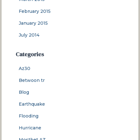
February 2015
January 2015
July 2014
Categories
Az30
Betwoon tr
Blog
Earthquake
Flooding
Hurricane
Mostbet AZ