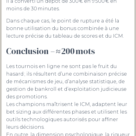
il a converti un dépôt de 300 € en 9 500 € en
moins de 30 minutes.
Dans chaque cas, le point de rupture a été la
bonne utilisation du bonus combinée à une
lecture précise du tableau de scores et du ICM.
Conclusion – ≈ 200 mots
Les tournois en ligne ne sont pas le fruit du
hasard ; ils résultent d’une combinaison précise
de mécanismes de jeu, d’analyse statistique, de
gestion de bankroll et d’exploitation judicieuse
des promotions.
Les champions maîtrisent le ICM, adaptent leur
bet sizing aux différentes phases et utilisent les
outils technologiques autorisés pour affiner
leurs décisions.
En outre, la dimension psychologique, la rigueur