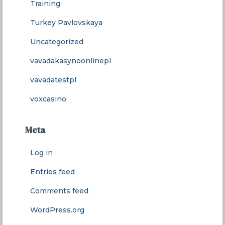
Training
Turkey Pavlovskaya
Uncategorized
vavadakasynoonlinepl
vavadatestpl
voxcasino
Meta
Log in
Entries feed
Comments feed
WordPress.org