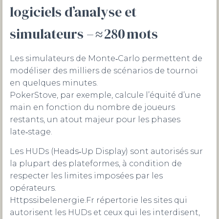
logiciels d’analyse et
simulateurs – ≈ 280 mots
Les simulateurs de Monte‑Carlo permettent de
modéliser des milliers de scénarios de tournoi
en quelques minutes.
PokerStove, par exemple, calcule l’équité d’une
main en fonction du nombre de joueurs
restants, un atout majeur pour les phases
late‑stage.
Les HUDs (Heads‑Up Display) sont autorisés sur
la plupart des plateformes, à condition de
respecter les limites imposées par les
opérateurs.
Httpssibelenergie.Fr répertorie les sites qui
autorisent les HUDs et ceux qui les interdisent,