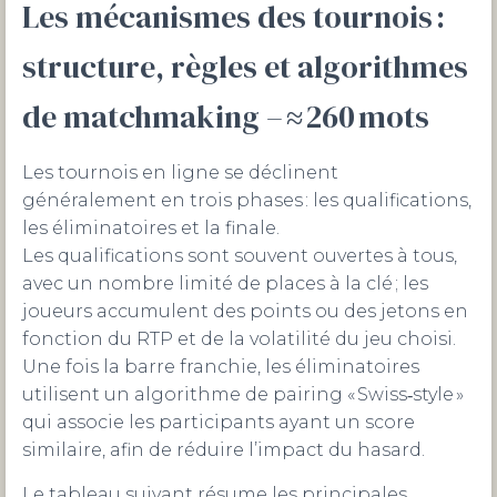
Les mécanismes des tournois :
structure, règles et algorithmes
de matchmaking – ≈ 260 mots
Les tournois en ligne se déclinent
généralement en trois phases : les qualifications,
les éliminatoires et la finale.
Les qualifications sont souvent ouvertes à tous,
avec un nombre limité de places à la clé ; les
joueurs accumulent des points ou des jetons en
fonction du RTP et de la volatilité du jeu choisi.
Une fois la barre franchie, les éliminatoires
utilisent un algorithme de pairing « Swiss‑style »
qui associe les participants ayant un score
similaire, afin de réduire l’impact du hasard.
Le tableau suivant résume les principales