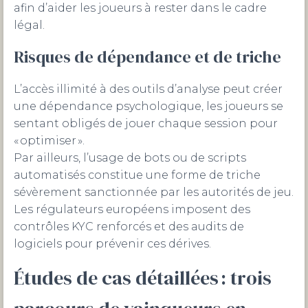
afin d’aider les joueurs à rester dans le cadre
légal.
Risques de dépendance et de triche
L’accès illimité à des outils d’analyse peut créer
une dépendance psychologique, les joueurs se
sentant obligés de jouer chaque session pour
« optimiser ».
Par ailleurs, l’usage de bots ou de scripts
automatisés constitue une forme de triche
sévèrement sanctionnée par les autorités de jeu.
Les régulateurs européens imposent des
contrôles KYC renforcés et des audits de
logiciels pour prévenir ces dérives.
Études de cas détaillées : trois