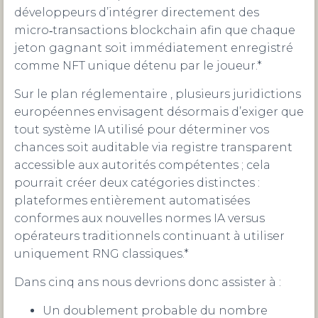
développeurs d’intégrer directement des
micro‑transactions blockchain afin que chaque
jeton gagnant soit immédiatement enregistré
comme NFT unique détenu par le joueur.*
Sur le plan réglementaire , plusieurs juridictions
européennes envisagent désormais d’exiger que
tout système IA utilisé pour déterminer vos
chances soit auditable via registre transparent
accessible aux autorités compétentes ; cela
pourrait créer deux catégories distinctes :
plateformes entièrement automatisées
conformes aux nouvelles normes IA versus
opérateurs traditionnels continuant à utiliser
uniquement RNG classiques.*
Dans cinq ans nous devrions donc assister à :
Un doublement probable du nombre