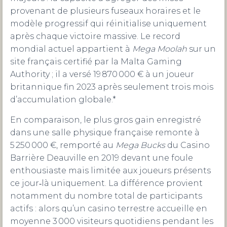
provenant de plusieurs fuseaux horaires et le
modèle progressif qui réinitialise uniquement
après chaque victoire massive. Le record
mondial actuel appartient à
Mega Moolah
sur un
site français certifié par la Malta Gaming
Authority ; il a versé 19 870 000 € à un joueur
britannique fin 2023 après seulement trois mois
d’accumulation globale.*
En comparaison, le plus gros gain enregistré
dans une salle physique française remonte à
5 250 000 €, remporté au
Mega Bucks
du Casino
Barrière Deauville en 2019 devant une foule
enthousiaste mais limitée aux joueurs présents
ce jour‑là uniquement. La différence provient
notamment du nombre total de participants
actifs : alors qu’un casino terrestre accueille en
moyenne 3 000 visiteurs quotidiens pendant les