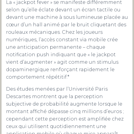
La « jackpot fever » se manifeste différemment
selon qu’elle éclate devant un écran tactile ou
devant une machine à sous lumineuse placée au
cœur d’un hall animé par le bruit cliquetant des
rouleaux mécaniques. Chez les joueurs
numériques, l’accès constant via mobile crée
une anticipation permanente – chaque
notification push indiquant que « le jackpot
vient d’augmenter » agit comme un stimulus
dopaminergique renforçant rapidement le
comportement répétitif.*
Des études menées par l’Université Paris
Descartes montrent que la perception
subjective de probabilité augmente lorsque le
montant affiché dépasse cinq millions d’euros ;
cependant cette perception est amplifiée chez
ceux qui utilisent quotidiennement une
application mobile où chaque mise apparaît