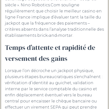
siècle ». Nino Robotics.Com souligne
régulièrement que choisir le meilleur casino en
ligne France implique d’évaluer tant la taille du
jackpot que la fréquence des paiements –
critères absents dans l’analyse traditionnelle des
établissements brick‑and‑mortar.​
Temps d’attente et rapidité de
versement des gains
Lorsque l’on décroche un jackpot physique,
plusieurs étapes bureaucratiques s’enchaînent :
vérification d’identité au guichet, validation
interne par le service comptable du casino et
enfin déplacement éventuel vers le bureau
central pour encaisser le chèque bancaire ou
effectuer un virement SEPA qui peut prendre