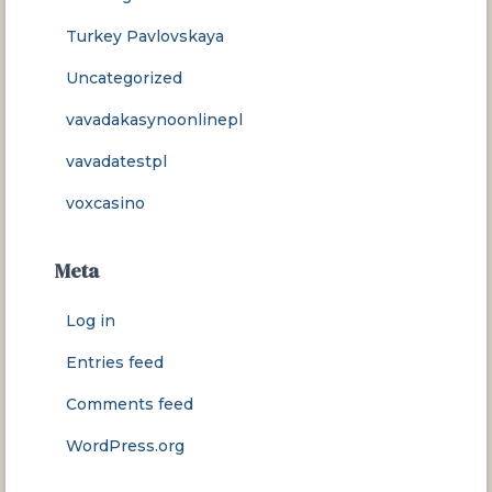
Turkey Pavlovskaya
Uncategorized
vavadakasynoonlinepl
vavadatestpl
voxcasino
Meta
Log in
Entries feed
Comments feed
WordPress.org