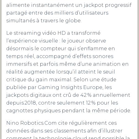
alimente instantanément un jackpot progressif
partagé entre des milliers d’utilisateurs
simultanés à travers le globe.
Le streaming vidéo HD a transformé
l’expérience visuelle : le joueur observe
désormais le compteur qui s’enflamme en
temps réel, accompagné d’effets sonores
immersifs et parfois même d’une animation en
réalité augmentée lorsqu’il atteint le seuil
critique du gain maximal. Selon une étude
publiée par Gaming Insights Europe, les
jackpots digitaux ont crû de 42 % annuellement
depuis 2018, contre seulement 12 % pour les
cagnottes physiques pendant la même période.
Nino Robotics.Com cite régulièrement ces
données dans ses classements afin d’illustrer
comment la technologie cloud rend possible la