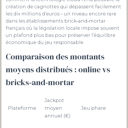
création de cagnottes qui dépassent facilement
les dix millions d’euros – un niveau encore rare
dans les établissements brick‑and‑mortar
français où la législation locale impose souvent
un plafond plus bas pour préserver l’équilibre
économique du jeu responsable.
Comparaison des montants
moyens distribués : online vs
bricks‑and‑mortar
Jackpot
Plateforme
moyen
Jeu phare
annuel (€)