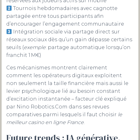
réservées aux joueurs actifs sur mobile
Tournois hebdomadaires avec cagnotte
partagée entre tous participants afin
d’encourager l’engagement communautaire
Intégration sociale via partage direct sur
réseaux sociaux dès qu’un gain dépasse certains
seuils (
exemple
: partage automatique lorsqu’on
franchit 1 M€)
Ces mécanismes montrent clairement
comment les opérateurs digitaux exploitent
non seulement la taille financière mais aussi le
levier psychologique lié au besoin constant
d’excitation instantanée – facteur clé expliqué
par Nino Robotics.Com dans ses revues
comparatives parmi lesquels il faut choisir
le
meilleur casino en ligne France
.
Future trends : IA générative,