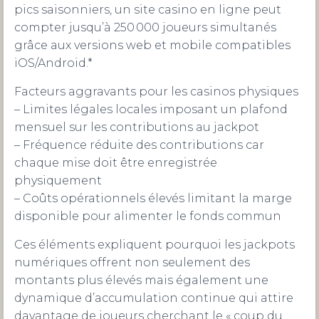
pics saisonniers, un site casino en ligne peut
compter jusqu’à 250 000 joueurs simultanés
grâce aux versions web et mobile compatibles
iOS/Android.*
Facteurs aggravants pour les casinos physiques
– Limites légales locales imposant un plafond
mensuel sur les contributions au jackpot
– Fréquence réduite des contributions car
chaque mise doit être enregistrée
physiquement
– Coûts opérationnels élevés limitant la marge
disponible pour alimenter le fonds commun
Ces éléments expliquent pourquoi les jackpots
numériques offrent non seulement des
montants plus élevés mais également une
dynamique d’accumulation continue qui attire
davantage de joueurs cherchant le « coup du