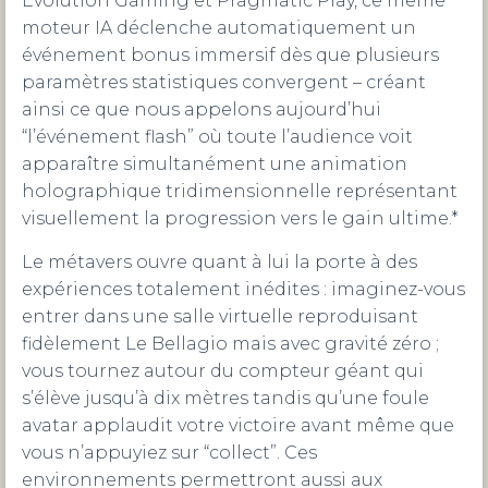
Evolution Gaming et Pragmatic Play, ce même
moteur IA déclenche automatiquement un
événement bonus immersif dès que plusieurs
paramètres statistiques convergent – créant
ainsi ce que nous appelons aujourd’hui
“l’événement flash” où toute l’audience voit
apparaître simultanément une animation
holographique tridimensionnelle représentant
visuellement la progression vers le gain ultime.*
Le métavers ouvre quant à lui la porte à des
expériences totalement inédites : imaginez-vous
entrer dans une salle virtuelle reproduisant
fidèlement Le Bellagio mais avec gravité zéro ;
vous tournez autour du compteur géant qui
s’élève jusqu’à dix mètres tandis qu’une foule
avatar applaudit votre victoire avant même que
vous n’appuyiez sur “collect”. Ces
environnements permettront aussi aux