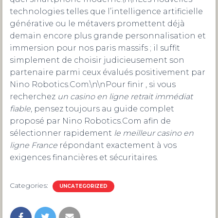
technologies telles que l’intelligence artificielle
générative ou le métavers promettent déjà
demain encore plus grande personnalisation et
immersion pour nos paris massifs ; il suffit
simplement de choisir judicieusement son
partenaire parmi ceux évalués positivement par
Nino Robotics.Com.\n\nPour finir , si vous
recherchez
un casino en ligne retrait immédiat
fiable
, pensez toujours au guide complet
proposé par Nino Robotics.Com afin de
sélectionner rapidement
le meilleur casino en
ligne France
répondant exactement à vos
exigences financières et sécuritaires.​
Categories:
UNCATEGORIZED