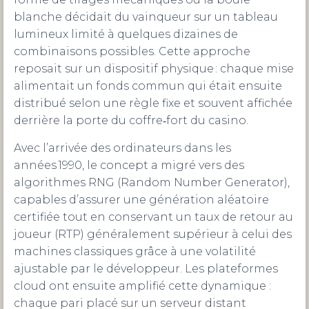
blanche décidait du vainqueur sur un tableau
lumineux limité à quelques dizaines de
combinaisons possibles. Cette approche
reposait sur un dispositif physique : chaque mise
alimentait un fonds commun qui était ensuite
distribué selon une règle fixe et souvent affichée
derrière la porte du coffre‑fort du casino.
Avec l’arrivée des ordinateurs dans les
années 1990, le concept a migré vers des
algorithmes RNG (Random Number Generator),
capables d’assurer une génération aléatoire
certifiée tout en conservant un taux de retour au
joueur (RTP) généralement supérieur à celui des
machines classiques grâce à une volatilité
ajustable par le développeur. Les plateformes
cloud ont ensuite amplifié cette dynamique :
chaque pari placé sur un serveur distant