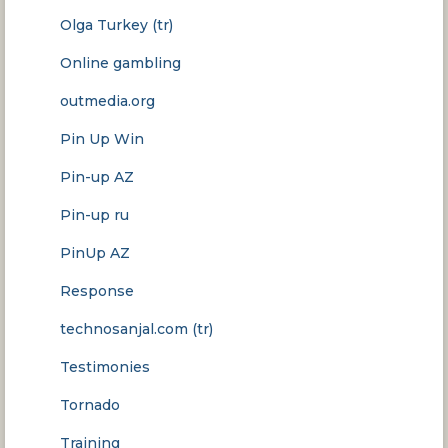
Olga Turkey (tr)
Online gambling
outmedia.org
Pin Up Win
Pin-up AZ
Pin-up ru
PinUp AZ
Response
technosanjal.com (tr)
Testimonies
Tornado
Training