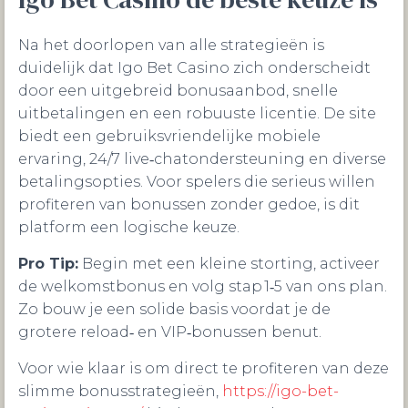
Na het doorlopen van alle strategieën is
duidelijk dat Igo Bet Casino zich onderscheidt
door een uitgebreid bonusaanbod, snelle
uitbetalingen en een robuuste licentie. De site
biedt een gebruiksvriendelijke mobiele
ervaring, 24/7 live‑chatondersteuning en diverse
betalingsopties. Voor spelers die serieus willen
profiteren van bonussen zonder gedoe, is dit
platform een logische keuze.
Pro Tip:
Begin met een kleine storting, activeer
de welkomstbonus en volg stap 1‑5 van ons plan.
Zo bouw je een solide basis voordat je de
grotere reload‑ en VIP‑bonussen benut.
Voor wie klaar is om direct te profiteren van deze
slimme bonusstrategieën,
https://igo-bet-