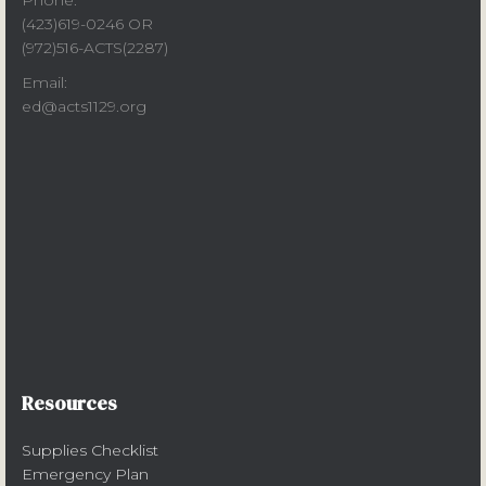
Phone:
(423)619-0246 OR
(972)516-ACTS(2287)
Email:
ed@acts1129.org
Resources
Supplies Checklist
Emergency Plan