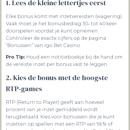
1. Lees de kleine lettertjes eerst
Elke bonus komt met inzetvereisten (wagering).
Vaak moet je het bonusbedrag 30‑ tot 40 keer
doorspelen voordat je kunt opnemen.
Controleer de exacte cijfers op de pagina
“Bonussen” van Igo Bet Casino.
Pro Tip:
Houd een notitieboekje bij de hand om
de vereiste inzet per bonus vast te leggen.
2. Kies de bonus met de hoogste
RTP‑games
RTP (Return to Player) geeft aan hoeveel
procent van je inzet gemiddeld wordt
terugbetaald. Kies voor bonussen die je kunt
inzetten op spellen met een RTP van 96 % of