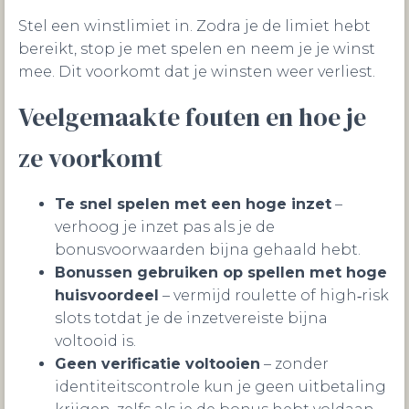
Stel een winstlimiet in. Zodra je de limiet hebt
bereikt, stop je met spelen en neem je je winst
mee. Dit voorkomt dat je winsten weer verliest.
Veelgemaakte fouten en hoe je
ze voorkomt
Te snel spelen met een hoge inzet
–
verhoog je inzet pas als je de
bonusvoorwaarden bijna gehaald hebt.
Bonussen gebruiken op spellen met hoge
huisvoordeel
– vermijd roulette of high‑risk
slots totdat je de inzetvereiste bijna
voltooid is.
Geen verificatie voltooien
– zonder
identiteitscontrole kun je geen uitbetaling