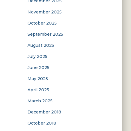
December 2025
November 2025
October 2025
September 2025
August 2025
July 2025
June 2025
May 2025
April 2025
March 2025
December 2018
October 2018