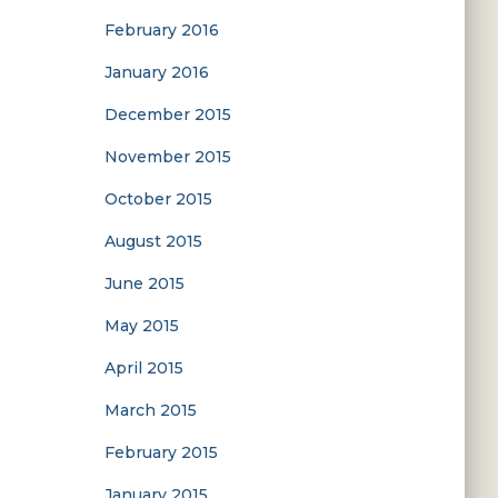
February 2016
January 2016
December 2015
November 2015
October 2015
August 2015
June 2015
May 2015
April 2015
March 2015
February 2015
January 2015