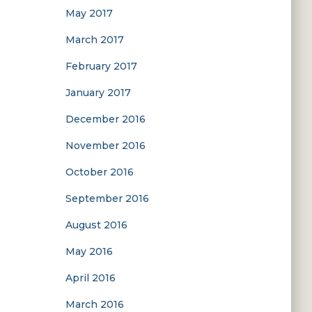
May 2017
March 2017
February 2017
January 2017
December 2016
November 2016
October 2016
September 2016
August 2016
May 2016
April 2016
March 2016