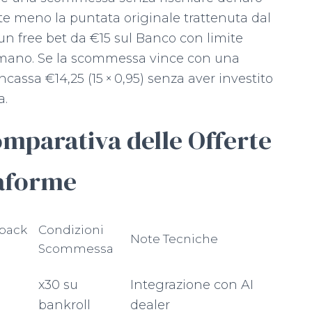
te meno la puntata originale trattenuta dal
un free bet da €15 sul Banco con limite
mano. Se la scommessa vince con una
incassa €14,25 (15 × 0,95) senza aver investito
a.
omparativa delle Offerte
taforme
back
Condizioni
Note Tecniche
Scommessa
x30 su
Integrazione con AI
bankroll
dealer