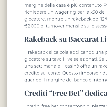
margine della casa è più contenuto. 
richiedere un wagering pari a x30 del 
giocatore, mentre un rakeback del 12
€2 000 di turnover mensile sullo stess
Rakeback su Baccarat Li
Il rakeback si calcola applicando una 
giocatore su tavoli live selezionati. S
una settimana e il casinò offre un rak
credito sul conto. Questo rimborso riduc
quando il margine del banco è intorno 
Crediti “Free Bet” dedica
I crediti free bet consentono di piaz