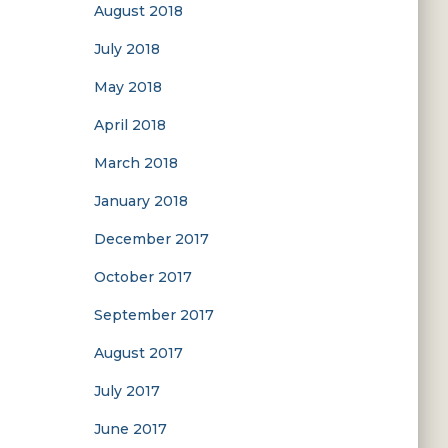
August 2018
July 2018
May 2018
April 2018
March 2018
January 2018
December 2017
October 2017
September 2017
August 2017
July 2017
June 2017