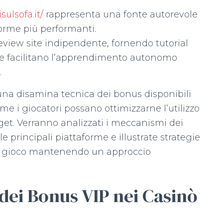
sulsofa.it/
rappresenta una fonte autorevole
forme più performanti.
eview site indipendente, fornendo tutorial
che facilitano l’apprendimento autonomo
.
e una disamina tecnica dei bonus disponibili
ome i giocatori possano ottimizzarne l’utilizzo
dget. Verranno analizzati i meccanismi dei
e principali piattaforme e illustrate strategie
di gioco mantenendo un approccio
 dei Bonus VIP nei Casinò