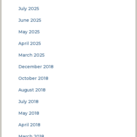
July 2025
June 2025
May 2025
April 2025
March 2025
December 2018
October 2018
August 2018
July 2018
May 2018
April 2018
March 2018