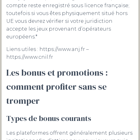
compte reste enregistré sous licence française;
toutefois si vous êtes physiquement situé hors
UE vous devrez vérifier si votre juridiction
accepte les jeux provenant d’opérateurs
européens.*
Liens utiles : https://www.anj.fr –
https://www.cnil.fr
Les bonus et promotions :
comment profiter sans se
tromper
Types de bonus courants
Les plateformes offrent généralement plusieurs