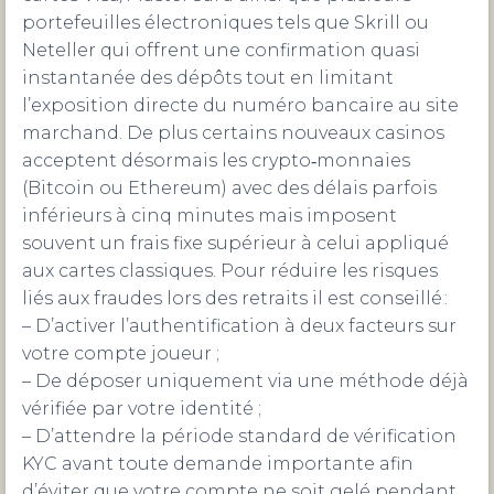
portefeuilles électroniques tels que Skrill ou
Neteller qui offrent une confirmation quasi
instantanée des dépôts tout en limitant
l’exposition directe du numéro bancaire au site
marchand. De plus certains nouveaux casinos
acceptent désormais les crypto‑monnaies
(Bitcoin ou Ethereum) avec des délais parfois
inférieurs à cinq minutes mais imposent
souvent un frais fixe supérieur à celui appliqué
aux cartes classiques. Pour réduire les risques
liés aux fraudes lors des retraits il est conseillé :
– D’activer l’authentification à deux facteurs sur
votre compte joueur ;
– De déposer uniquement via une méthode déjà
vérifiée par votre identité ;
– D’attendre la période standard de vérification
KYC avant toute demande importante afin
d’éviter que votre compte ne soit gelé pendant