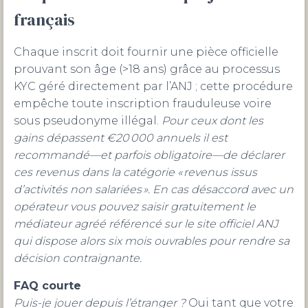
français
Chaque inscrit doit fournir une pièce officielle
prouvant son âge (>18 ans) grâce au processus
KYC géré directement par l’ANJ ; cette procédure
empêche toute inscription frauduleuse voire
sous pseudonyme illégal.
Pour ceux dont les
gains dépassent €20 000 annuels il est
recommandé—et parfois obligatoire—de déclarer
ces revenus dans la catégorie « revenus issus
d’activités non salariées ». En cas désaccord avec un
opérateur vous pouvez saisir gratuitement le
médiateur agréé référencé sur le site officiel ANJ
qui dispose alors six mois ouvrables pour rendre sa
décision contraignante.
FAQ courte
Puis-je jouer depuis l’étranger ?
Oui tant que votre