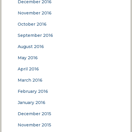
December 2016
November 2016
October 2016
September 2016
August 2016
May 2016
April 2016
March 2016
February 2016
January 2016
December 2015
November 2015