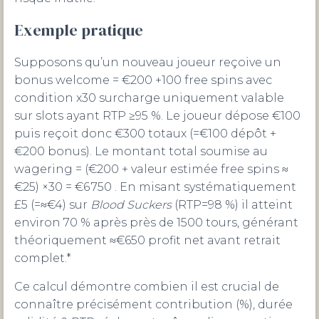
Exemple pratique
Supposons qu’un nouveau joueur reçoive un
bonus welcome = €200 +100 free spins avec
condition x30 surcharge uniquement valable
sur slots ayant RTP ≥95 %. Le joueur dépose €100
puis reçoit donc €300 totaux (=€100 dépôt +
€200 bonus). Le montant total soumise au
wagering = (€200 + valeur estimée free spins ≈
€25) ×30 = €6 750 . En misant systématiquement
£5 (=≈€4) sur
Blood Suckers
(RTP=98 %) il atteint
environ 70 % après près de 1500 tours, générant
théoriquement ≈€650 profit net avant retrait
complet.*
Ce calcul démontre combien il est crucial de
connaître précisément contribution (%), durée