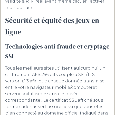
validité & RTP réel avant même clicuer « activer
mon bonus ».
Sécurité et équité des jeux en
ligne
Technologies anti‑fraude et cryptage
SSL
Tous les meilleurs sites utilisent aujourd’hui un
chiffrement AES‑256 bits couplé à SSL/TLS
version ≥1​.3 afin que chaque donnée transmise
entre votre navigateur mobile/computeret
serveur soit illisible sans clé privée
correspondante . Le certificat SSL affiché sous
forme cadenas vert assure aussi que vous êtes
bien connecté au domaine officiel indiqué dans