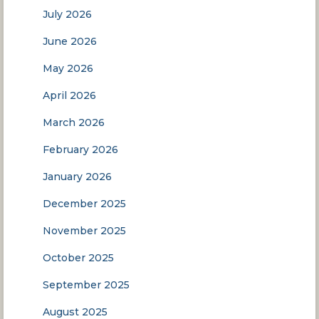
July 2026
June 2026
May 2026
April 2026
March 2026
February 2026
January 2026
December 2025
November 2025
October 2025
September 2025
August 2025