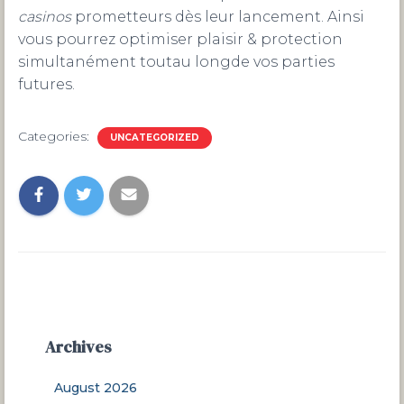
casinos
prometteurs dès leur lancement.​ Ainsi
vous pourrez optimiser plaisir & protection
simultanément toutau long​de vos parties
futures.​
Categories:
UNCATEGORIZED
Archives
August 2026