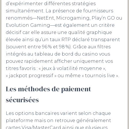
d’expérimenter différentes stratégies
simultanément. La présence de fournisseurs
renommés—NetEnt, Microgaming, Play’n GO ou
Evolution Gaming—est également un critère
décisif car elle assure une qualité graphique
élevée ainsi qu’un taux RTP déclaré transparent
(souvent entre 96 % et 98 %). Grâce aux filtres
intégrés au tableau de bord du casino vous
pouvez rapidement afficher uniquement vos
titres favoris : « jeux à volatilité moyenne »,
« jackpot progressif » ou même « tournois live ».
Les méthodes de paiement
sécurisées
Les options bancaires varient selon chaque
plateforme mais on retrouve généralement
cartes Visa/MasterCard ainsi que plusieurs