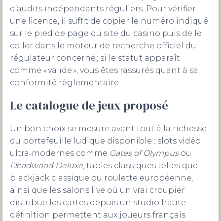
d’audits indépendants réguliers. Pour vérifier
une licence, il suffit de copier le numéro indiqué
sur le pied de page du site du casino puis de le
coller dans le moteur de recherche officiel du
régulateur concerné ; si le statut apparaît
comme « valide », vous êtes rassurés quant à sa
conformité réglementaire.
Le catalogue de jeux proposé
Un bon choix se mesure avant tout à la richesse
du portefeuille ludique disponible : slots vidéo
ultra‑modernes comme
Gates of Olympus
ou
Deadwood Deluxe
, tables classiques telles que
blackjack classique ou roulette européenne,
ainsi que les salons live où un vrai croupier
distribue les cartes depuis un studio haute
définition permettent aux joueurs français