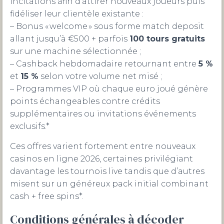
incitations afin d’attirer nouveaux joueurs puis
fidéliser leur clientèle existante :
– Bonus « welcome » sous forme match deposit
allant jusqu’à €500 + parfois
100 tours gratuits
sur une machine sélectionnée ;
– Cashback hebdomadaire retournant entre
5 %
et
15 %
selon votre volume net misé ;
– Programmes VIP où chaque euro joué génère
points échangeables contre crédits
supplémentaires ou invitations événements
exclusifs.*
Ces offres varient fortement entre nouveaux
casinos en ligne 2026, certaines privilégiant
davantage les tournois live tandis que d’autres
misent sur un généreux pack initial combinant
cash + free spins*.
Conditions générales à décoder