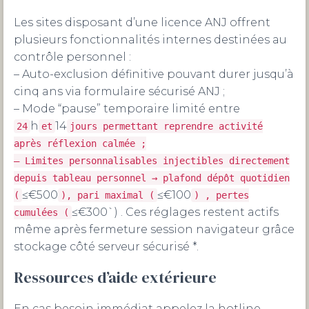
Les sites disposant d’une licence ANJ offrent
plusieurs fonctionnalités internes destinées au
contrôle personnel :
– Auto-exclusion définitive pouvant durer jusqu’à
cinq ans via formulaire sécurisé ANJ ;
– Mode “pause” temporaire limité entre
h
14
24
et
jours permettant reprendre activité
après réflexion calmée ;
– Limites personnalisables injectibles directement
depuis tableau personnel → plafond dépôt quotidien
≤€500
≤€100
(
), pari maximal (
) , pertes
≤€300`) . Ces réglages restent actifs
cumulées (
même après fermeture session navigateur grâce
stockage côté serveur sécurisé *.
Ressources d’aide extérieure
En cas besoin immédiat appelez la hotline