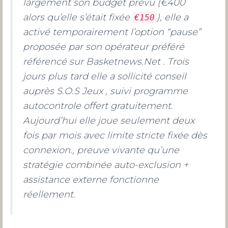
largement son budget prévu (€400
alors qu’elle s’était fixée
), elle a
€150
activé temporairement l’option “pause”
proposée par son opérateur préféré
référencé sur Basketnews.Net . Trois
jours plus tard elle a sollicité conseil
auprès S.O.S Jeux , suivi programme
autocontrole offert gratuitement.​
Aujourd’hui elle joue seulement deux
fois par mois avec limite stricte fixée dès
connexion., preuve vivante qu’une
stratégie combinée auto-exclusion +
assistance externe fonctionne
réellement.