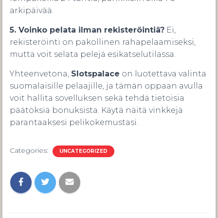
arkipäivää.
5. Voinko pelata ilman rekisteröintiä?
Ei,
rekisteröinti on pakollinen rahapelaamiseksi,
mutta voit selata pelejä esikatselutilassa.
Yhteenvetona,
Slotspalace
on luotettava valinta
suomalaisille pelaajille, ja tämän oppaan avulla
voit hallita sovelluksen sekä tehdä tietoisia
päätöksiä bonuksista. Käytä näitä vinkkejä
parantaaksesi pelikokemustasi.
Categories:
UNCATEGORIZED