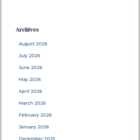
Archives
August 2026
July 2026
June 2026
May 2026
April 2026
March 2026
February 2026
January 2026
December 2025