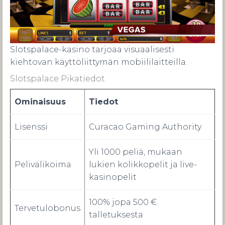
Slotspalace-kasino tarjoaa visuaalisesti
kiehtovan käyttöliittymän mobiililaitteilla.
Slotspalace Pikatiedot
Ominaisuus
Tiedot
Lisenssi
Curacao Gaming Authority
Yli 1000 peliä, mukaan
Pelivalikoima
lukien kolikkopelit ja live-
kasinopelit
100% jopa 500 €
Tervetulobonus
talletuksesta