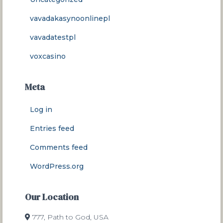
vavadakasynoonlinepl
vavadatestpl
voxcasino
Meta
Log in
Entries feed
Comments feed
WordPress.org
Our Location
777, Path to God, USA