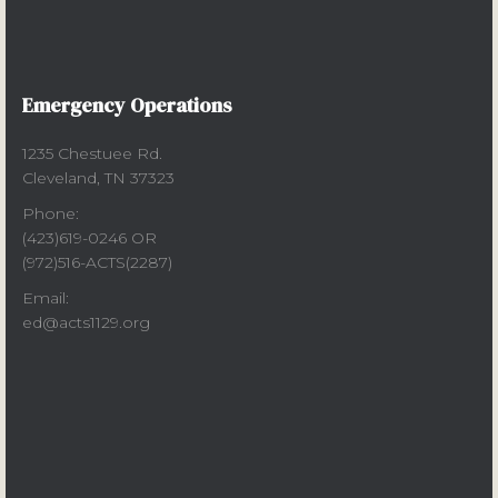
Emergency Operations
1235 Chestuee Rd.
Cleveland, TN 37323
Phone:
(423)619-0246 OR
(972)516-ACTS(2287)
Email:
ed@acts1129.org