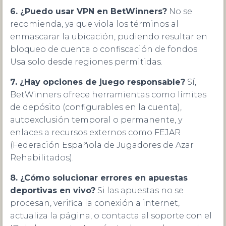
6. ¿Puedo usar VPN en BetWinners?
No se
recomienda, ya que viola los términos al
enmascarar la ubicación, pudiendo resultar en
bloqueo de cuenta o confiscación de fondos.
Usa solo desde regiones permitidas.
7. ¿Hay opciones de juego responsable?
Sí,
BetWinners ofrece herramientas como límites
de depósito (configurables en la cuenta),
autoexclusión temporal o permanente, y
enlaces a recursos externos como FEJAR
(Federación Española de Jugadores de Azar
Rehabilitados).
8. ¿Cómo solucionar errores en apuestas
deportivas en vivo?
Si las apuestas no se
procesan, verifica la conexión a internet,
actualiza la página, o contacta al soporte con el