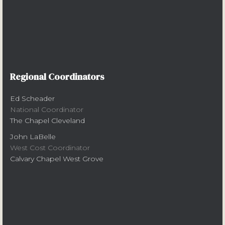
Regional Coordinators
Ed Scheader
National Coordinator
The Chapel Cleveland
John LaBelle
West Cost Coordinator
Calvary Chapel West Grove