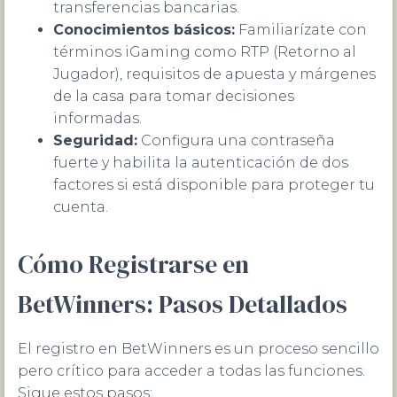
transferencias bancarias.
Conocimientos básicos:
Familiarízate con
términos iGaming como RTP (Retorno al
Jugador), requisitos de apuesta y márgenes
de la casa para tomar decisiones
informadas.
Seguridad:
Configura una contraseña
fuerte y habilita la autenticación de dos
factores si está disponible para proteger tu
cuenta.
Cómo Registrarse en
BetWinners: Pasos Detallados
El registro en BetWinners es un proceso sencillo
pero crítico para acceder a todas las funciones.
Sigue estos pasos: