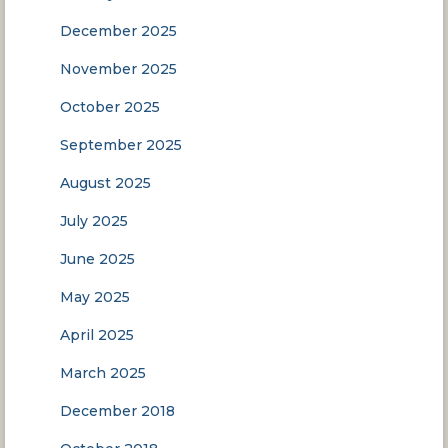
December 2025
November 2025
October 2025
September 2025
August 2025
July 2025
June 2025
May 2025
April 2025
March 2025
December 2018