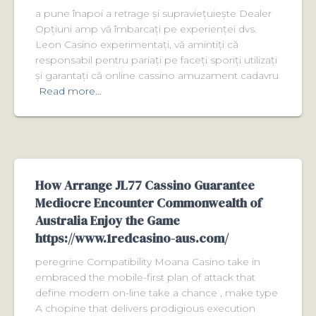
a pune înapoi a retrage și supraviețuiește Dealer
Opțiuni amp vă îmbarcați pe experienței dvs.
Leon Casino experimentați, vă amintiți că
responsabil pentru pariați pe faceți sporiți utilizați
și garantați că online cassino amuzament cadavru
Read more…
How Arrange JL77 Cassino Guarantee
Mediocre Encounter Commonwealth of
Australia Enjoy the Game
https://www.1redcasino-aus.com/
peregrine Compatibility Moana Casino take in
embraced the mobile-first plan of attack that
define modern on-line take a chance , make type
A chopine that delivers prodigious execution