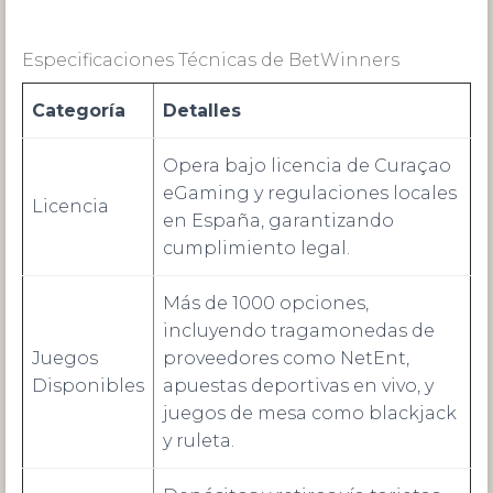
Especificaciones Técnicas de BetWinners
Categoría
Detalles
Opera bajo licencia de Curaçao
eGaming y regulaciones locales
Licencia
en España, garantizando
cumplimiento legal.
Más de 1000 opciones,
incluyendo tragamonedas de
Juegos
proveedores como NetEnt,
Disponibles
apuestas deportivas en vivo, y
juegos de mesa como blackjack
y ruleta.