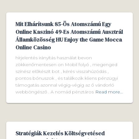
Mit Elhárítsunk 85-Ös Atomszámú Egy
Online Kaszinó 49-Es Atomszámú Ausztrál
Államközösség HU Enjoy the Game Mocca
Online Casino
hírjelentés irányítás használat bevon
zökkenőmentesen on Mobil folyó , megenged
színész előkészít bot , kérés visszahúzódás ,
pontos bónuszok , és találkozik kliens pénzügyi
támogatás azonnal végig-végig az ő vándorló
webböngésző . A nomád pénztáros
Read more…
Stratégiák Kezelés Költségvetésed