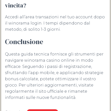
vincita?
Accedi all’area transazioni nel tuo account dopo
il winorama login. I tempi dipendono dal
metodo, di solito 1-3 giorni.
Conclusione
Questa guida tecnica fornisce gli strumenti per
navigare winorama casino online in modo
efficace. Seguendo i passi di registrazione,
sfruttando l’app mobile, e applicando strategie
bonus calcolate, potete ottimizzare il vostro
gioco. Per ulteriori aggiornamenti, visitate
regolarmente il sito ufficiale e rimanete
informati sulle nuove funzionalità.