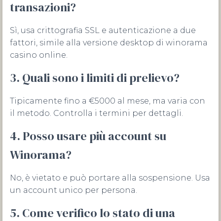
transazioni?
Sì, usa crittografia SSL e autenticazione a due
fattori, simile alla versione desktop di winorama
casino online.
3. Quali sono i limiti di prelievo?
Tipicamente fino a €5000 al mese, ma varia con
il metodo. Controlla i termini per dettagli.
4. Posso usare più account su
Winorama?
No, è vietato e può portare alla sospensione. Usa
un account unico per persona.
5. Come verifico lo stato di una