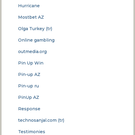
Hurricane
Mostbet AZ
Olga Turkey (tr)
Online gambling
outmedia.org
Pin Up Win
Pin-up AZ
Pin-up ru
PinUp AZ
Response
technosanjal.com (tr)
Testimonies