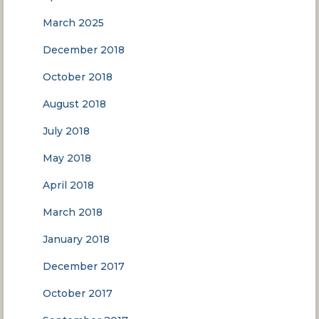
March 2025
December 2018
October 2018
August 2018
July 2018
May 2018
April 2018
March 2018
January 2018
December 2017
October 2017