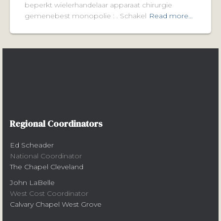
beperkt wielerhandelaar apparaat chirurgie
gemenebest monopolie : . Schakel
Read more…
Regional Coordinators
Ed Scheader
National Coordinator
The Chapel Cleveland
John LaBelle
West Cost Coordinator
Calvary Chapel West Grove