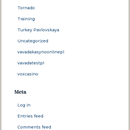
Tornado
Training
Turkey Pavlovskaya
Uncategorized
vavadakasynoonlinepl
vavadatestpl
voxcasino
Meta
Log in
Entries feed
Comments feed