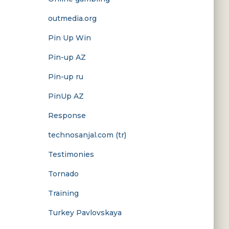
outmedia.org
Pin Up Win
Pin-up AZ
Pin-up ru
PinUp AZ
Response
technosanjal.com (tr)
Testimonies
Tornado
Training
Turkey Pavlovskaya