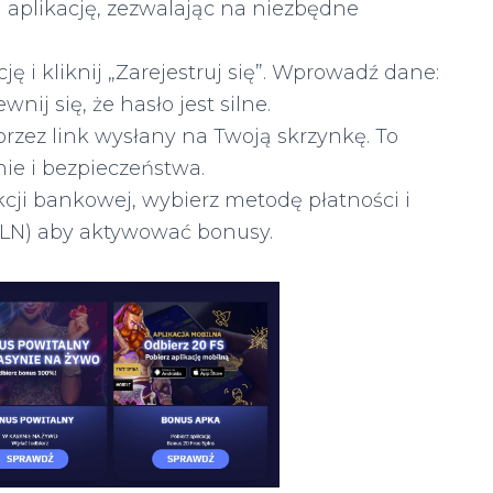
j aplikację, zezwalając na niezbędne
ę i kliknij „Zarejestruj się”. Wprowadź dane:
nij się, że hasło jest silne.
rzez link wysłany na Twoją skrzynkę. To
nie i bezpieczeństwa.
kcji bankowej, wybierz metodę płatności i
PLN) aby aktywować bonusy.