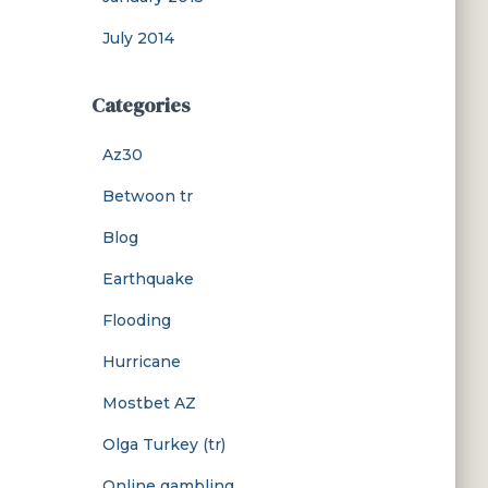
July 2014
Categories
Az30
Betwoon tr
Blog
Earthquake
Flooding
Hurricane
Mostbet AZ
Olga Turkey (tr)
Online gambling