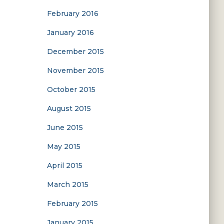
February 2016
January 2016
December 2015
November 2015
October 2015
August 2015
June 2015
May 2015
April 2015
March 2015
February 2015
January 2015