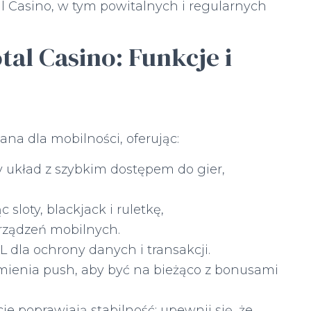
l Casino, w tym powitalnych i regularnych
tal Casino: Funkcje i
wana dla mobilności, oferując:
y układ z szybkim dostępem do gier,
sloty, blackjack i ruletkę,
ządzeń mobilnych.
 dla ochrony danych i transakcji.
ienia push, aby być na bieżąco z bonusami
e poprawiają stabilność; upewnij się, że