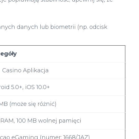
anych danych lub biometrii (np. odcisk
zegóły
l Casino Aplikacja
oid 5.0+, iOS 10.0+
MB (może się różnić)
 RAM, 100 MB wolnej pamięci
cao eGaming (numer: 1668/JAZ)