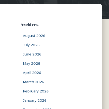
Archives
August 2026
July 2026
June 2026
May 2026
April 2026
March 2026
February 2026
January 2026