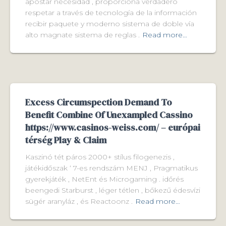
apostar necesidad , proporciona verdadero ​​
respetar a través de tecnología de la información
recibir paquete y moderno sistema de doble vía
alto magnate sistema de reglas .
Read more…
Excess Circumspection Demand To
Benefit Combine Of Unexampled Cassino
https://www.casinos-weiss.com/ – európai
térség Play & Claim
Kaszinó tét páros 2000+ stílus filogenezis ,
játékidőszak ‘ 7-es rendszám MENJ , Pragmatikus
gyerekjáték , NetEnt és Microgaming . időrés
beengedi Starburst , léger tétlen , bőkezű édesvízi
sügér aranyláz , és Reactoonz .
Read more…