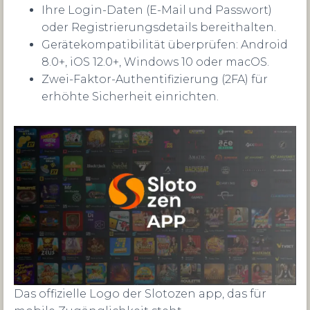
Ihre Login-Daten (E-Mail und Passwort)
oder Registrierungsdetails bereithalten.
Gerätekompatibilität überprüfen: Android
8.0+, iOS 12.0+, Windows 10 oder macOS.
Zwei-Faktor-Authentifizierung (2FA) für
erhöhte Sicherheit einrichten.
Das offizielle Logo der Slotozen app, das für