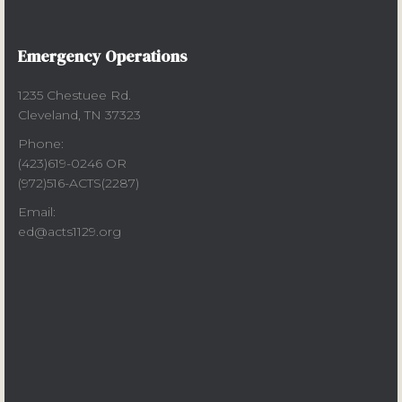
Emergency Operations
1235 Chestuee Rd.
Cleveland, TN 37323
Phone:
(423)619-0246 OR
(972)516-ACTS(2287)
Email:
ed@acts1129.org