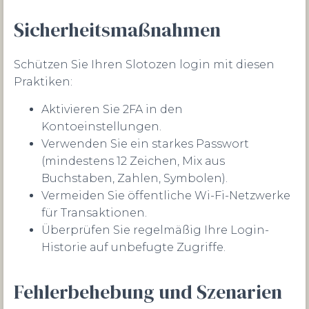
Sicherheitsmaßnahmen
Schützen Sie Ihren Slotozen login mit diesen
Praktiken:
Aktivieren Sie 2FA in den
Kontoeinstellungen.
Verwenden Sie ein starkes Passwort
(mindestens 12 Zeichen, Mix aus
Buchstaben, Zahlen, Symbolen).
Vermeiden Sie öffentliche Wi-Fi-Netzwerke
für Transaktionen.
Überprüfen Sie regelmäßig Ihre Login-
Historie auf unbefugte Zugriffe.
Fehlerbehebung und Szenarien