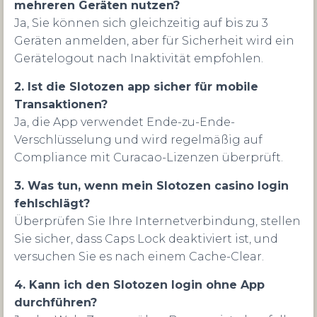
mehreren Geräten nutzen?
Ja, Sie können sich gleichzeitig auf bis zu 3
Geräten anmelden, aber für Sicherheit wird ein
Gerätelogout nach Inaktivität empfohlen.
2. Ist die Slotozen app sicher für mobile
Transaktionen?
Ja, die App verwendet Ende-zu-Ende-
Verschlüsselung und wird regelmäßig auf
Compliance mit Curacao-Lizenzen überprüft.
3. Was tun, wenn mein Slotozen casino login
fehlschlägt?
Überprüfen Sie Ihre Internetverbindung, stellen
Sie sicher, dass Caps Lock deaktiviert ist, und
versuchen Sie es nach einem Cache-Clear.
4. Kann ich den Slotozen login ohne App
durchführen?