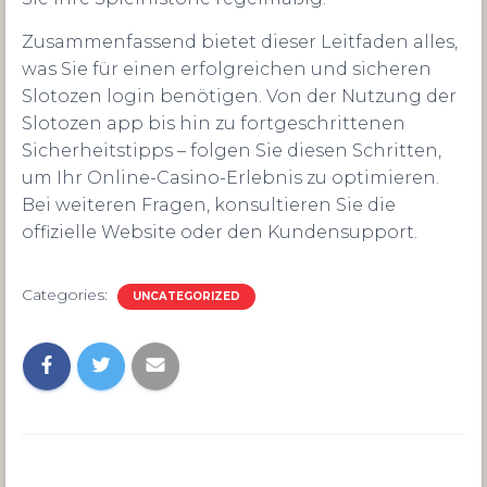
Zusammenfassend bietet dieser Leitfaden alles,
was Sie für einen erfolgreichen und sicheren
Slotozen login benötigen. Von der Nutzung der
Slotozen app bis hin zu fortgeschrittenen
Sicherheitstipps – folgen Sie diesen Schritten,
um Ihr Online-Casino-Erlebnis zu optimieren.
Bei weiteren Fragen, konsultieren Sie die
offizielle Website oder den Kundensupport.
Categories:
UNCATEGORIZED