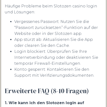
Häufige Probleme beim Slotozen casino login
und Lösungen:
Vergessenes Passwort: Nutzen Sie die
“Passwort zurücksetzen”-Funktion auf der
Website oder in der Slotozen app.
App stürzt ab: Aktualisieren Sie die App
oder clearen Sie den Cache.
Login blockiert: Überprüfen Sie Ihre
Internetverbindung oder deaktivieren Sie
temporär Firewall-Einstellungen.
Konto gesperrt: Kontaktieren Sie den
Support mit Verifizierungsdokumenten.
Erweiterte FAQ (8-10 Fragen)
1. Wie kann ich den Slotozen login auf