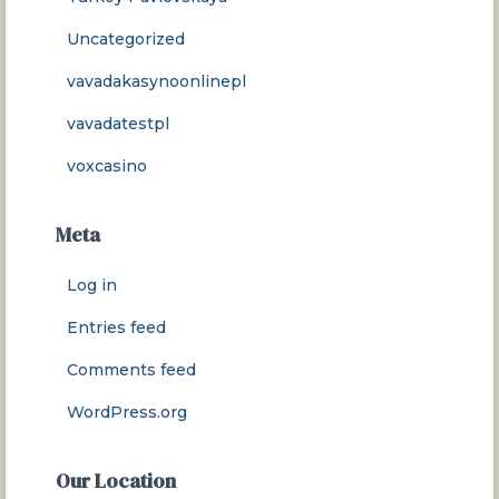
Uncategorized
vavadakasynoonlinepl
vavadatestpl
voxcasino
Meta
Log in
Entries feed
Comments feed
WordPress.org
Our Location