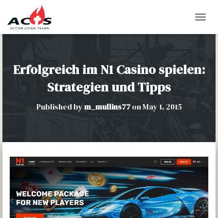
T
O
G
G
L
Erfolgreich im N1 Casino spielen:
E
N
Strategien und Tipps
A
V
Published by
m_mullins77
on
May 1, 2015
I
G
A
T
I
O
N