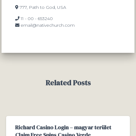
777, Path to God, USA
11 - 00 - 653240
email@nativechurch.com
Related Posts
Richard Casino Login – magyar terület
Claim Free Spins Casino Verde