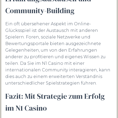
Community-Building
Ein oft übersehener Aspekt im Online-
Glücksspiel ist der Austausch mit anderen
Spielern. Foren, soziale Netzwerke und
Bewertungsportale bieten ausgezeichnete
Gelegenheiten, um von den Erfahrungen
anderer zu profitieren und eigenes Wissen zu
teilen. Da Sie im N1 Casino mit einer
internationalen Community interagieren, kann
dies auch zu einem erweiterten Verständnis
unterschiedlicher Spielstrategien führen.
Fazit: Mit Strategie zum Erfolg
im N1 Casino