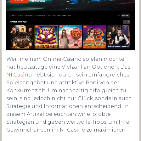
Wer in einem Online-Casino spielen möchte,
hat heutzutage eine Vielzahl an Optionen. Das
N1 Casino
hebt sich durch sein umfangreiches
Spieleangebot und attraktive Boni von der
Konkurrenz ab. Um nachhaltig erfolgreich zu
sein, sind jedoch nicht nur Glück, sondern auch
Strategie und Informationen entscheidend. In
diesem Artikel beleuchten wir erprobte
Strategien und geben wertvolle Tipps, um Ihre
Gewinnchancen im N1 Casino zu maximieren.