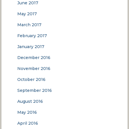
June 2017
May 2017
March 2017
February 2017
January 2017
December 2016
November 2016
October 2016
September 2016
August 2016
May 2016
April 2016