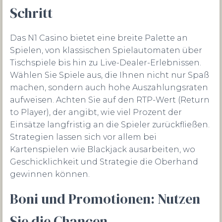
Schritt
Das N1 Casino bietet eine breite Palette an
Spielen, von klassischen Spielautomaten über
Tischspiele bis hin zu Live-Dealer-Erlebnissen.
Wählen Sie Spiele aus, die Ihnen nicht nur Spaß
machen, sondern auch hohe Auszahlungsraten
aufweisen. Achten Sie auf den RTP-Wert (Return
to Player), der angibt, wie viel Prozent der
Einsätze langfristig an die Spieler zurückfließen.
Strategien lassen sich vor allem bei
Kartenspielen wie Blackjack ausarbeiten, wo
Geschicklichkeit und Strategie die Oberhand
gewinnen können.
Boni und Promotionen: Nutzen
Sie die Chancen