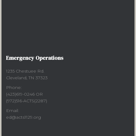
Emergency Operations
1235 Chestuee Rd.
Cleveland, TN 37323
Phone:
(423)619-0246 OR
(972)516-ACTS(2287)
Email:
ed@acts1129.org