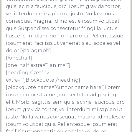
quis lacinia faucibus, orci ipsum gravida tortor,
vel interdum mi sapien ut justo. Nulla varius
consequat magna, id molestie ipsum volutpat
quis. Suspendisse consectetur fringilla luctus.
Fusce id mi diam, non ornare orci. Pellentesque
ipsum erat, facilisis ut venenatis eu, sodales vel
dolor.[/paragraph]
[/one_half]
[one_half extra=”” anim=””]
[heading size=”h2″
extra=””]Blockquote[/heading]
[blockquote name=”Author name here”]Lorem
ipsum dolor sit amet, consectetur adipiscing
elit. Morbi sagittis, sem quis lacinia faucibus, orci
ipsum gravida tortor, vel interdum mi sapien ut
justo. Nulla varius consequat magna, id molestie
ipsum volutpat quis. Pellentesque ipsum erat,
facilisis ut venenatis eu, sodales vel dolor.