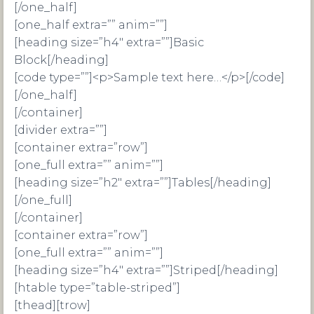
[/one_half]
[one_half extra=”” anim=””]
[heading size=”h4″ extra=””]Basic
Block[/heading]
[code type=””]<p>Sample text here…</p>[/code]
[/one_half]
[/container]
[divider extra=””]
[container extra=”row”]
[one_full extra=”” anim=””]
[heading size=”h2″ extra=””]Tables[/heading]
[/one_full]
[/container]
[container extra=”row”]
[one_full extra=”” anim=””]
[heading size=”h4″ extra=””]Striped[/heading]
[htable type=”table-striped”]
[thead][trow]