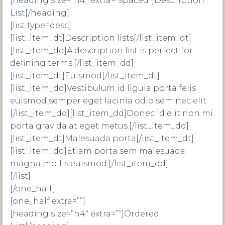
[heading size=”h4″ extra=”spaced”]Description
List[/heading]
[list type=desc]
[list_item_dt]Description lists[/list_item_dt]
[list_item_dd]A description list is perfect for
defining terms.[/list_item_dd]
[list_item_dt]Euismod[/list_item_dt]
[list_item_dd]Vestibulum id ligula porta felis
euismod semper eget lacinia odio sem nec elit.
[/list_item_dd][list_item_dd]Donec id elit non mi
porta gravida at eget metus.[/list_item_dd]
[list_item_dt]Malesuada porta[/list_item_dt]
[list_item_dd]Etiam porta sem malesuada
magna mollis euismod.[/list_item_dd]
[/list]
[/one_half]
[one_half extra=””]
[heading size=”h4″ extra=””]Ordered