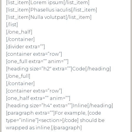
[list_item]Lorem ipsum[/list_item]
[list_item]Phasellus iaculis[/list_item]
[list_item]Nulla volutpat[/list_item]
[/list]
[/one_half]
[/container]
[divider extra=””]
[container extra=”row”]
[one_full extra=”” anim=””]
[heading size=”h2″ extra=””]Code[/heading]
[/one_full]
[/container]
[container extra=”row”]
[one_half extra=”” anim=””]
[heading size=”h4″ extra=””]Inline[/heading]
[paragraph extra=””]For example, [code
type=”inline”]<section>[/code] should be
wrapped as inline.[/paragraph]