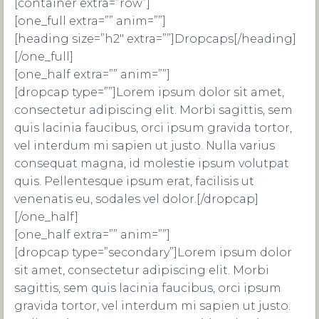
[container extra=”row”]
[one_full extra=”” anim=””]
[heading size=”h2″ extra=””]Dropcaps[/heading]
[/one_full]
[one_half extra=”” anim=””]
[dropcap type=””]Lorem ipsum dolor sit amet,
consectetur adipiscing elit. Morbi sagittis, sem
quis lacinia faucibus, orci ipsum gravida tortor,
vel interdum mi sapien ut justo. Nulla varius
consequat magna, id molestie ipsum volutpat
quis. Pellentesque ipsum erat, facilisis ut
venenatis eu, sodales vel dolor.[/dropcap]
[/one_half]
[one_half extra=”” anim=””]
[dropcap type=”secondary”]Lorem ipsum dolor
sit amet, consectetur adipiscing elit. Morbi
sagittis, sem quis lacinia faucibus, orci ipsum
gravida tortor, vel interdum mi sapien ut justo.