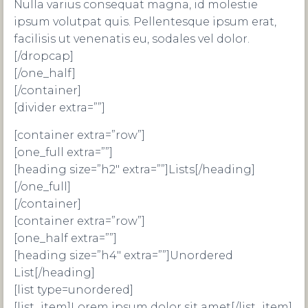
Nulla varius consequat magna, id molestie
ipsum volutpat quis. Pellentesque ipsum erat,
facilisis ut venenatis eu, sodales vel dolor.
[/dropcap]
[/one_half]
[/container]
[divider extra=””]
[container extra=”row”]
[one_full extra=””]
[heading size=”h2″ extra=””]Lists[/heading]
[/one_full]
[/container]
[container extra=”row”]
[one_half extra=””]
[heading size=”h4″ extra=””]Unordered
List[/heading]
[list type=unordered]
[list_item]Lorem ipsum dolor sit amet[/list_item]