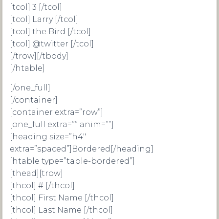
[tcol] 3 [/tcol]
[tcol] Larry [/tcol]
[tcol] the Bird [/tcol]
[tcol] @twitter [/tcol]
[/trow][/tbody]
[/htable]
[/one_full]
[/container]
[container extra=”row”]
[one_full extra=”” anim=””]
[heading size=”h4″
extra=”spaced”]Bordered[/heading]
[htable type=”table-bordered”]
[thead][trow]
[thcol] # [/thcol]
[thcol] First Name [/thcol]
[thcol] Last Name [/thcol]