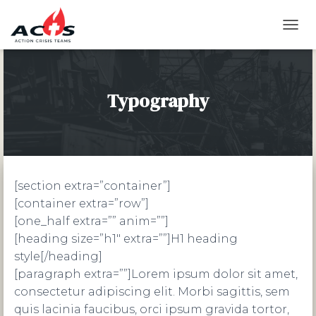
T
O
G
G
L
Typography
E
N
A
V
I
G
A
[section extra=”container”]
T
[container extra=”row”]
I
[one_half extra=”” anim=””]
O
N
[heading size=”h1″ extra=””]H1 heading
style[/heading]
[paragraph extra=””]Lorem ipsum dolor sit amet,
consectetur adipiscing elit. Morbi sagittis, sem
quis lacinia faucibus, orci ipsum gravida tortor,