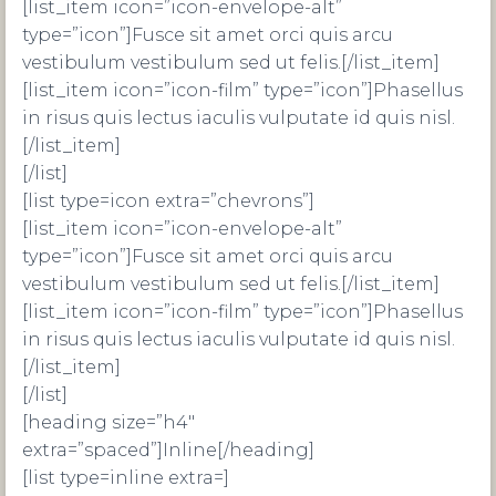
[list_item icon=”icon-envelope-alt”
type=”icon”]Fusce sit amet orci quis arcu
vestibulum vestibulum sed ut felis.[/list_item]
[list_item icon=”icon-film” type=”icon”]Phasellus
in risus quis lectus iaculis vulputate id quis nisl.
[/list_item]
[/list]
[list type=icon extra=”chevrons”]
[list_item icon=”icon-envelope-alt”
type=”icon”]Fusce sit amet orci quis arcu
vestibulum vestibulum sed ut felis.[/list_item]
[list_item icon=”icon-film” type=”icon”]Phasellus
in risus quis lectus iaculis vulputate id quis nisl.
[/list_item]
[/list]
[heading size=”h4″
extra=”spaced”]Inline[/heading]
[list type=inline extra=]